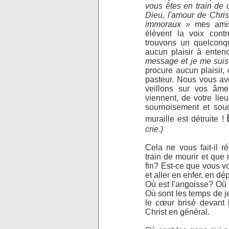
vous êtes en train de 
Dieu, l'amour de Chris
immoraux »
mes amis
élèvent la voix cont
trouvons un quelconqu
aucun plaisir à enten
message et je me suis
procure aucun plaisir,
pasteur. Nous vous a
veillons sur vos âme
viennent, de votre lie
sournoisement et soud
muraille est détruite !
crie.)
Cela ne vous fait-il 
train de mourir et que
fin? Est-ce que vous v
et aller en enfer, en d
Où est l'angoisse? Où
Où sont les temps de j
le cœur brisé devant 
Christ en général.