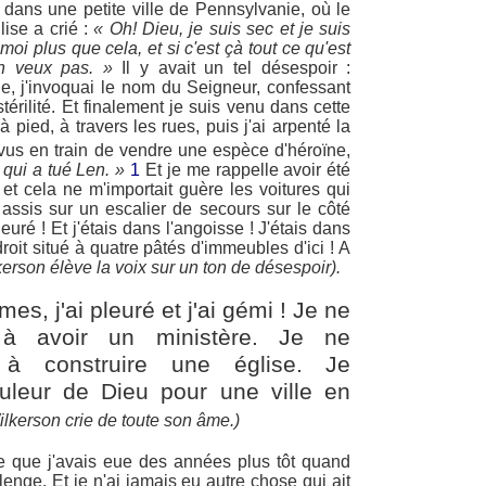
 dans une petite ville de Pennsylvanie, où le
lise a crié :
« Oh! Dieu, je suis sec et je suis
moi plus que cela, et si c'est çà tout ce qu'est
en veux pas. »
Il y avait un tel désespoir :
, j'invoquai le nom du Seigneur, confessant
érilité. Et finalement je suis venu dans cette
 à pied, à travers les rues, puis j'ai arpenté la
i vus en train de vendre une espèce d'héroïne,
c qui a tué Len. »
1
Et je me rappelle avoir été
 et cela ne m'importait guère les voitures qui
assis sur un escalier de secours sur le côté
euré ! Et j'étais dans l'angoisse ! J'étais dans
oit situé à quatre pâtés d'immeubles d'ici ! A
erson élève la voix sur un ton de désespoir).
mes, j'ai pleuré et j'ai gémi ! Je ne
 à avoir un ministère. Je ne
 à construire une église. Je
ouleur de Dieu pour une ville en
lkerson crie de toute son âme.)
e que j'avais eue des années plus tôt quand
enge. Et je n'ai jamais eu autre chose qui ait