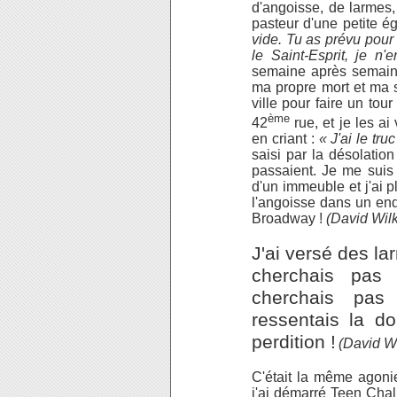
d'angoisse, de larmes,
pasteur d'une petite ég
vide. Tu as prévu pour 
le Saint-Esprit, je n'
semaine après semaine
ma propre mort et ma st
ville pour faire un tour
ème
42
rue, et je les a
en criant :
« J'ai le tru
saisi par la désolation
passaient. Je me suis 
d'un immeuble et j'ai pl
l'angoisse dans un endr
Broadway !
(David Wilk
J'ai versé des lar
cherchais pas
cherchais pas
ressentais la d
perdition !
(David Wi
C'était la même agoni
j'ai démarré Teen Chall