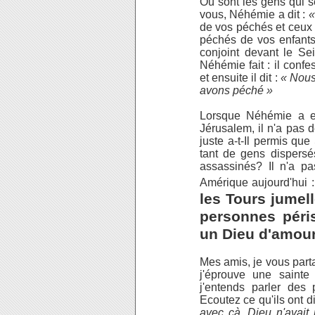
Où sont les gens qui se
vous, Néhémie a dit :
«
de vos péchés et ceux 
péchés de vos enfants
conjoint devant le S
Néhémie fait : il conf
et ensuite il dit :
« Nous
avons péché »
Lorsque Néhémie a eu
Jérusalem, il n'a pas 
juste a-t-Il permis que
tant de gens dispersé
assassinés? Il n'a p
Amérique aujourd'hui :
les Tours jumel
personnes péri
un Dieu d'amour
Mes amis, je vous parta
j'éprouve une saint
j'entends parler des 
Ecoutez ce qu'ils ont di
avec çà. Dieu n'avait 