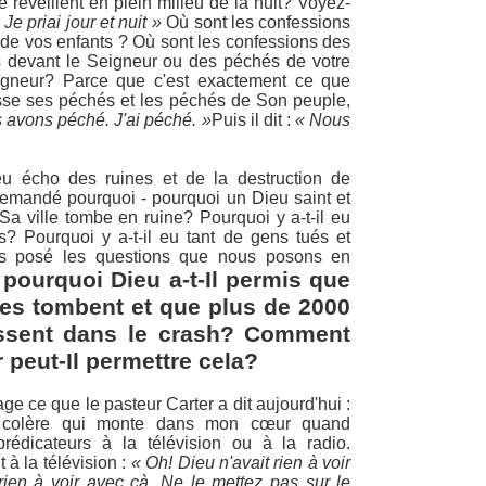
 réveillent en plein milieu de la nuit? Voyez-
 Je priai jour et nuit »
Où sont les confessions
de vos enfants ? Où sont les confessions des
 devant le Seigneur ou des péchés de votre
eigneur? Parce que c'est exactement ce que
esse ses péchés et les péchés de Son peuple,
 avons péché. J'ai péché. »
Puis il dit :
« Nous
 écho des ruines et de la destruction de
demandé pourquoi - pourquoi un Dieu saint et
 Sa ville tombe en ruine? Pourquoi y a-t-il eu
s? Pourquoi y a-t-il eu tant de gens tués et
as posé les questions que nous posons en
pourquoi Dieu a-t-Il permis que
les tombent et que plus de 2000
ssent dans le crash? Comment
 peut-Il permettre cela?
ge ce que le pasteur Carter a dit aujourd'hui :
e colère qui monte dans mon cœur quand
prédicateurs à la télévision ou à la radio.
t à la télévision :
« Oh! Dieu n'avait rien à voir
rien à voir avec çà. Ne le mettez pas sur le