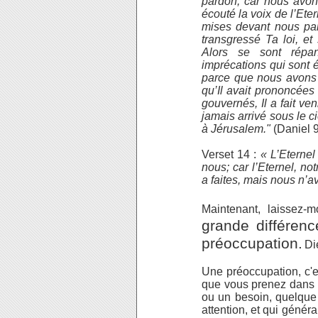
pardon, car nous avon
écouté la voix de l’Eter
mises devant nous par 
transgressé Ta loi, et
Alors se sont répa
imprécations qui sont é
parce que nous avons 
qu’Il avait prononcées
gouvernés, Il a fait ve
jamais arrivé sous le c
à Jérusalem."
(Daniel 9
Verset 14 :
« L’Eternel 
nous; car l’Eternel, no
a faites, mais nous n’a
Maintenant, laissez-
grande différenc
préoccupation.
Di
Une préoccupation, c'es
que vous prenez dans 
ou un besoin, quelque
attention, et qui génér