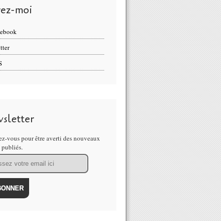
vez-moi
cebook
tter
S
sletter
z-vous pour être averti des nouveaux
s publiés.