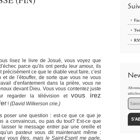
Sui
Fa
Twi
RS
ous lisez le livre de Josué, vous voyez que
d'échec parce qu'ils ont perdu leur amour, ils
t précisément ce que le diable veut faire, c'est
New
 et de l'étouffer, de sorte que vous ne vous
ravail d'enfantement dans la prière, vous ne
Abonne
enoux devant Dieu. Vous vous contentez juste
article
vous irez
r regarder la télévision et
Email
fer
!
(David Wilkerson crie.)
 poser une question : est-ce que ce que je
ous a convaincus, ou pas du tout? Est-ce que
laisser le message entrer par une oreille et
orsqu'un pasteur vous dit maintenant même :
ui vous êtes, mais le Saint-Esprit me parle,