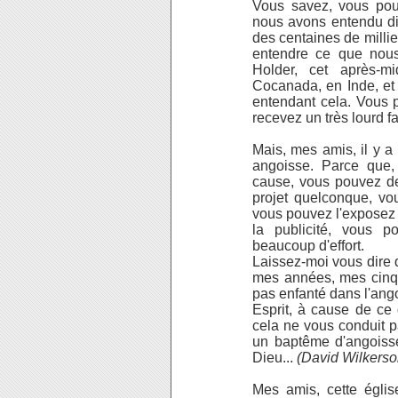
Vous savez, vous pou
nous avons entendu di
des centaines de milli
entendre ce que nou
Holder, cet après-mi
Cocanada, en Inde, et 
entendant cela. Vous 
recevez un très lourd f
Mais, mes amis, il y a
angoisse. Parce que,
cause, vous pouvez dev
projet quelconque, vo
vous pouvez l'exposez 
la publicité, vous po
beaucoup d'effort.
Laissez-moi vous dire q
mes années, mes cinqu
pas enfanté dans l'ango
Esprit, à cause de ce
cela ne vous conduit 
un baptême d'angoiss
Dieu...
(David Wilkerson
Mes amis, cette églis