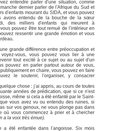
vez entendre parler d'une situation, comme
manche dernier parler de l'Afrique du Sud et
ers d'enfants mourant du SIDA, et vous pouvez
s avons entendu de la bouche de la sœur
di, des milliers d'enfants qui meurent à
vous pouvez être tout remué de l'intérieur en
pouvez ressentir une grande émotion et vous
ardeau.
 une grande différence entre préoccupation et
 voyez-vous, vous pouvez vous lier à une
enir tout excité à ce sujet ou au sujet d'un
us pouvez en parler partout autour de vous,
publiquement en chaire, vous pouvez en faire
uvez le soutenir, l'organiser, y consacrer
uelque chose : j'ai appris, au cours de toutes
ante années de prédication, que si ce n'est
isse, même si cela a été enfanté par le Saint-
 que vous avez vu ou entendu des ruines, si
pas sur vos genoux, ne vous plonge pas dans
e où vous commencez à prier et à chercher
 a la voix très émue).
e a été enfantée dans l'angoisse. Six mois