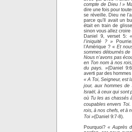
compte de Dieu ! »
Mai
dire une fois pour tout
se réveille. Dieu ne l'a
parce qu'Il avait un b
était en train de gliss
sinon vous allez croire 
Daniel 9, verset 5:
l’iniquité ? »
Pourrie
l'Amérique ? «
Et nou
sommes détournés de 
Nous n’avons pas écout
en Ton nom à nos rois,
du pays. »
(Daniel 9:
averti par des hommes 
« A Toi, Seigneur, est l
jour, aux hommes de J
Israël, à ceux qui sont 
où Tu les as chassés à
coupables envers Toi. 
rois, à nos chefs, et 
Toi »
(Daniel 9:7-8).
Pourquoi?
« Auprès du