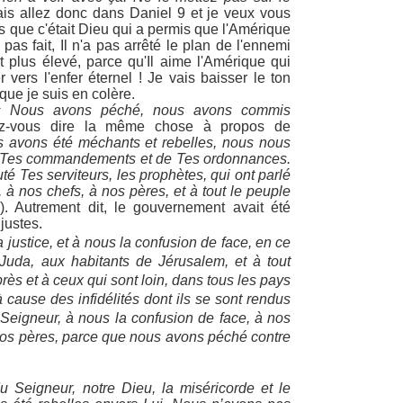
s allez donc dans Daniel 9 et je veux vous
es que c'était Dieu qui a permis que l'Amérique
 pas fait, Il n'a pas arrêté le plan de l'ennemi
ut plus élevé, parce qu'Il aime l'Amérique qui
er vers l'enfer éternel ! Je vais baisser le ton
que je suis en colère.
« Nous avons péché, nous avons commis
z-vous dire la même chose à propos de
s avons été méchants et rebelles, nous nous
Tes commandements et de Tes ordonnances.
é Tes serviteurs, les prophètes, qui ont parlé
 à nos chefs, à nos pères, et à tout le peuple
6). Autrement dit, le gouvernement avait été
justes.
a justice, et à nous la confusion de face, en ce
uda, aux habitants de Jérusalem, et à tout
près et à ceux qui sont loin, dans tous les pays
 cause des infidélités dont ils se sont rendus
Seigneur, à nous la confusion de face, à nos
à nos pères, parce que nous avons péché contre
 Seigneur, notre Dieu, la miséricorde et le