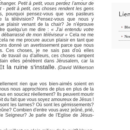
changer. Petit à petit, vous perdez l'amour de
t - petit à petit, ces choses rendent les gens
Lie
, pourquoi pensez-vous que vos pasteurs
re la télévision? Pensez-vous que nous y
e plaisir venant de la chair? Je n'éprouve
Blo
dre quelqu'un me dire :
« J'ai entendu votre
 débarrassé de mon téléviseur »
Cela ne me
Nou
 cela ne me procure aucun plaisir en tant que
vons donné un avertissement parce que nous
s. Ces choses, je ne sais pas d'où elles
u de travail ou d'ailleurs, ces choses rampent
ain elles pénètrent dans Jérusalem, car la
Et la ruine s'installe.
(David Wilkerson
réellement rien que vos bien-aimés soient en
 nous nous approchions de plus en plus de la
ous en souciez réellement? Ils peuvent mourir
épit du fait que vous soyez amoureux de Jésus !
 sont les larmes? Où sont les gémissements?
eûne? Combien d'entre vous avez jeûné, prié,
le Seigneur? Je parle de l'Eglise de Jésus-