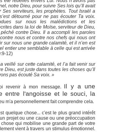
s été rebelles envers Lui. Nous n’avons pas
nel, notre Dieu, pour suivre Ses lois qu’Il avait
Ses serviteurs, les prophètes. Tout Israël a
 s’est détourné pour ne pas écouter Ta voix.
ndues sur nous les malédictions et les
crites dans la loi de Moïse, serviteur de Dieu,
péché contre Dieu. Il a accompli les paroles
 contre nous et contre nos chefs qui nous ont
nir sur nous une grande calamité, et il n’en est
iel entier une semblable à celle qui est arrivée
:9-12)
a veillé sur cette calamité, et l’a fait venir sur
tre Dieu, est juste dans toutes les choses qu’Il
vons pas écouté Sa voix. »
Il y a une
moi revenir à mon message.
e entre l'angoisse et le souci, la
eu m'a personnellement fait comprendre cela.
t quelque chose... c'est le plus grand intérêt
un projet ou une cause ou une préoccupation
 chose qui mobilise une grande part de votre
alement vient à travers un stimulus émotionnel.