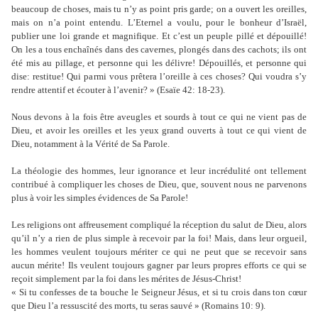
beaucoup de choses, mais tu n’y as point pris garde; on a ouvert les oreilles,
mais on n’a point entendu. L’Eternel a voulu, pour le bonheur d’Israël,
publier une loi grande et magnifique. Et c’est un peuple pillé et dépouillé!
On les a tous enchaînés dans des cavernes, plongés dans des cachots; ils ont
été mis au pillage, et personne qui les délivre! Dépouillés, et personne qui
dise: restitue! Qui parmi vous prêtera l’oreille à ces choses? Qui voudra s’y
rendre attentif et écouter à l’avenir? » (Esaïe 42: 18-23).
Nous devons à la fois être aveugles et sourds à tout ce qui ne vient pas de
Dieu, et avoir les oreilles et les yeux grand ouverts à tout ce qui vient de
Dieu, notamment à la Vérité de Sa Parole.
La théologie des hommes, leur ignorance et leur incrédulité ont tellement
contribué à compliquer les choses de Dieu, que, souvent nous ne parvenons
plus à voir les simples évidences de Sa Parole!
Les religions ont affreusement compliqué la réception du salut de Dieu, alors
qu’il n’y a rien de plus simple à recevoir par la foi! Mais, dans leur orgueil,
les hommes veulent toujours mériter ce qui ne peut que se recevoir sans
aucun mérite! Ils veulent toujours gagner par leurs propres efforts ce qui se
reçoit simplement par la foi dans les mérites de Jésus-Christ!
« Si tu confesses de ta bouche le Seigneur Jésus, et si tu crois dans ton cœur
que Dieu l’a ressuscité des morts, tu seras sauvé » (Romains 10: 9).