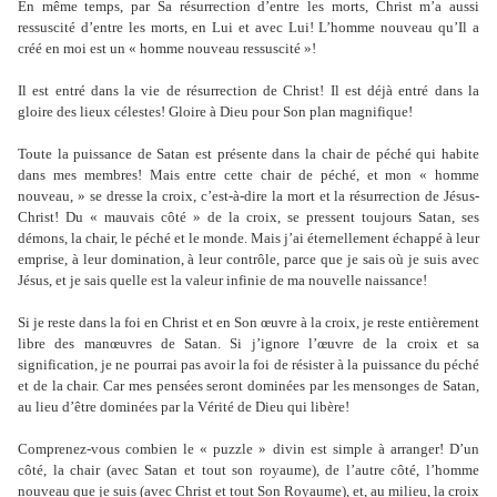
En même temps, par Sa résurrection d’entre les morts, Christ m’a aussi
ressuscité d’entre les morts, en Lui et avec Lui! L’homme nouveau qu’Il a
créé en moi est un « homme nouveau ressuscité »!
Il est entré dans la vie de résurrection de Christ! Il est déjà entré dans la
gloire des lieux célestes! Gloire à Dieu pour Son plan magnifique!
Toute la puissance de Satan est présente dans la chair de péché qui habite
dans mes membres! Mais entre cette chair de péché, et mon « homme
nouveau, » se dresse la croix, c’est-à-dire la mort et la résurrection de Jésus-
Christ! Du « mauvais côté » de la croix, se pressent toujours Satan, ses
démons, la chair, le péché et le monde. Mais j’ai éternellement échappé à leur
emprise, à leur domination, à leur contrôle, parce que je sais où je suis avec
Jésus, et je sais quelle est la valeur infinie de ma nouvelle naissance!
Si je reste dans la foi en Christ et en Son œuvre à la croix, je reste entièrement
libre des manœuvres de Satan. Si j’ignore l’œuvre de la croix et sa
signification, je ne pourrai pas avoir la foi de résister à la puissance du péché
et de la chair. Car mes pensées seront dominées par les mensonges de Satan,
au lieu d’être dominées par la Vérité de Dieu qui libère!
Comprenez-vous combien le « puzzle » divin est simple à arranger! D’un
côté, la chair (avec Satan et tout son royaume), de l’autre côté, l’homme
nouveau que je suis (avec Christ et tout Son Royaume), et, au milieu, la croix