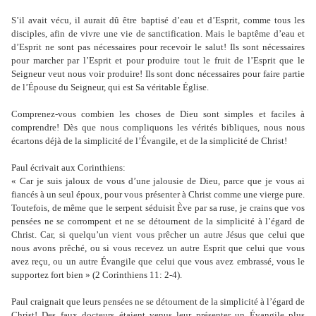
S’il avait vécu, il aurait dû être baptisé d’eau et d’Esprit, comme tous les
disciples, afin de vivre une vie de sanctification. Mais le baptême d’eau et
d’Esprit ne sont pas nécessaires pour recevoir le salut! Ils sont nécessaires
pour marcher par l’Esprit et pour produire tout le fruit de l’Esprit que le
Seigneur veut nous voir produire! Ils sont donc nécessaires pour faire partie
de l’Épouse du Seigneur, qui est Sa véritable Église.
Comprenez-vous combien les choses de Dieu sont simples et faciles à
comprendre! Dès que nous compliquons les vérités bibliques, nous nous
écartons déjà de la simplicité de l’Évangile, et de la simplicité de Christ!
Paul écrivait aux Corinthiens:
« Car je suis jaloux de vous d’une jalousie de Dieu, parce que je vous ai
fiancés à un seul époux, pour vous présenter à Christ comme une vierge pure.
Toutefois, de même que le serpent séduisit Ève par sa ruse, je crains que vos
pensées ne se corrompent et ne se détournent de la simplicité à l’égard de
Christ. Car, si quelqu’un vient vous prêcher un autre Jésus que celui que
nous avons prêché, ou si vous recevez un autre Esprit que celui que vous
avez reçu, ou un autre Évangile que celui que vous avez embrassé, vous le
supportez fort bien » (2 Corinthiens 11: 2-4).
Paul craignait que leurs pensées ne se détournent de la simplicité à l’égard de
Christ! Des faux docteurs étaient venus leur présenter un Évangile plus