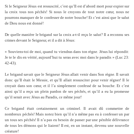
Si le Seigneur Jésus est ressuscité, c’est qu’Il est d’abord mort pour expier sur
la croix tous nos péchés! Si nous le croyons de tout notre cœur, nous ne
pourrons manquer de le confesser de notre bouche! Et c’est ainsi que le salut
de Dieu nous est donné!
De quelle manière le brigand sur la croix a-t-il reçu le salut? Il a reconnu ses
crimes devant le Seigneur, et il a dit à Jésus:
« Souviens-toi de moi, quand tu viendras dans ton règne. Jésus lui répondit:
Je te le dis en vérité, aujourd’hui tu seras avec moi dans le paradis » (Luc 23:
42-43).
Le brigand savait que le Seigneur Jésus allait venir dans Son règne. Il savait
donc qu’Il était le Messie, et qu’Il allait ressusciter pour venir régner! Il le
croyait dans son cœur, et il l’a simplement confessé de sa bouche. Et c’est
ainsi qu’il a reçu un plein pardon de ses péchés, et qu’il a eu la promesse
qu’il serait avec Jésus au Paradis, ce même jour!
Ce brigand était certainement un criminel. Il avait dû commettre de
nombreux péchés! Mais notez bien qu’il n’a même pas eu à confesser un par
un tous ses péchés! Il n’a pas eu besoin de passer par une pénible délivrance
de tous les démons qui le liaient! Il est, en un instant, devenu une nouvelle
créature!