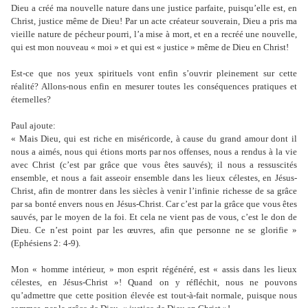
Dieu a créé ma nouvelle nature dans une justice parfaite, puisqu’elle est, en
Christ, justice même de Dieu! Par un acte créateur souverain, Dieu a pris ma
vieille nature de pécheur pourri, l’a mise à mort, et en a recréé une nouvelle,
qui est mon nouveau « moi » et qui est « justice » même de Dieu en Christ!
Est-ce que nos yeux spirituels vont enfin s’ouvrir pleinement sur cette
réalité? Allons-nous enfin en mesurer toutes les conséquences pratiques et
éternelles?
Paul ajoute:
« Mais Dieu, qui est riche en miséricorde, à cause du grand amour dont il
nous a aimés, nous qui étions morts par nos offenses, nous a rendus à la vie
avec Christ (c’est par grâce que vous êtes sauvés); il nous a ressuscités
ensemble, et nous a fait asseoir ensemble dans les lieux célestes, en Jésus-
Christ, afin de montrer dans les siècles à venir l’infinie richesse de sa grâce
par sa bonté envers nous en Jésus-Christ. Car c’est par la grâce que vous êtes
sauvés, par le moyen de la foi. Et cela ne vient pas de vous, c’est le don de
Dieu. Ce n’est point par les œuvres, afin que personne ne se glorifie »
(Ephésiens 2: 4-9).
Mon « homme intérieur, » mon esprit régénéré, est « assis dans les lieux
célestes, en Jésus-Christ »! Quand on y réfléchit, nous ne pouvons
qu’admettre que cette position élevée est tout-à-fait normale, puisque nous