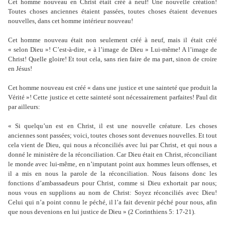
Cet homme nouveau en Christ était créé à neuf! Une nouvelle création!
Toutes choses anciennes étaient passées, toutes choses étaient devenues
nouvelles, dans cet homme intérieur nouveau!
Cet homme nouveau était non seulement créé à neuf, mais il était créé
« selon Dieu »! C’est-à-dire, « à l’image de Dieu » Lui-même! A l’image de
Christ! Quelle gloire! Et tout cela, sans rien faire de ma part, sinon de croire
en Jésus!
Cet homme nouveau est créé « dans une justice et une sainteté que produit la
Vérité »! Cette justice et cette sainteté sont nécessairement parfaites! Paul dit
par ailleurs:
« Si quelqu’un est en Christ, il est une nouvelle créature. Les choses
anciennes sont passées; voici, toutes choses sont devenues nouvelles. Et tout
cela vient de Dieu, qui nous a réconciliés avec lui par Christ, et qui nous a
donné le ministère de la réconciliation. Car Dieu était en Christ, réconciliant
le monde avec lui-même, en n’imputant point aux hommes leurs offenses, et
il a mis en nous la parole de la réconciliation. Nous faisons donc les
fonctions d’ambassadeurs pour Christ, comme si Dieu exhortait par nous;
nous vous en supplions au nom de Christ: Soyez réconciliés avec Dieu!
Celui qui n’a point connu le péché, il l’a fait devenir péché pour nous, afin
que nous devenions en lui justice de Dieu » (2 Corinthiens 5: 17-21).