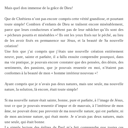
Mais quel don immense de la grâce de Dieu!
Que de Chrétiens n’ont pas encore compris cette vérité grandiose, et pourtant
toute simple! Combien d’enfants de Dieu se traînent encore misérablement,
parce que leurs conducteurs n’arrêtent pas de leur rabâcher qu’ils sont des
« pécheurs pourris et misérables »! Ils ont les yeux fixés sur le péché, au lieu
de les avoir fixés en permanence sur Jésus, et la beauté de Sa nouvelle
création!
Une fois que j’ai compris que j’étais une nouvelle création entièrement
neuve, pure, sainte et parfaite, il a fallu ensuite comprendre pourquoi, dans
ma vie pratique, je pouvais encore constater que des pensées, des désirs, des
sentiments, des passions, que je pouvais ressentir en moi, n’étaient pas
conformes à la beauté de mon « homme intérieur nouveau »!
Ayant compris que je n’avais pas deux natures, mais une seule, ma nouvelle
nature, la solution, là encore, était toute simple!
Si ma nouvelle nature était sainte, bonne, pure et parfaite, à l’image de Jésus,
tout ce que je pouvais ressentir d’impur et de mauvais, à l’intérieur de mon
âme, ne pouvait donc pas provenir de ma nouvelle nature, qui est parfaite, ni
de mon ancienne nature, qui était morte. Je n’avais pas deux natures, mais
une seule, qui était bonne.
La simple lecture des épîtres de Paul m’a fait comprendre que toutes ces