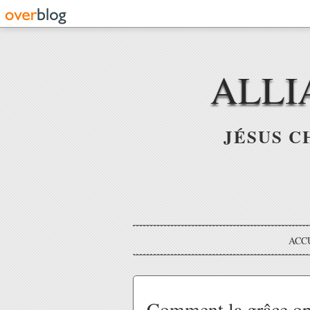
ALLI
JÉSUS C
ACC
Comment la grâce opèr