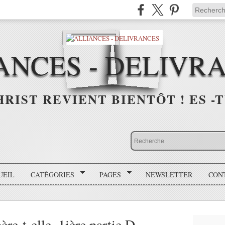
ANCES - DELIVR
HRIST REVIENT BIENTÔT ! ES -T
UEIL
CATÉGORIES
PAGES
NEWSLETTER
CON
e-t-elle, 1ière partie D.