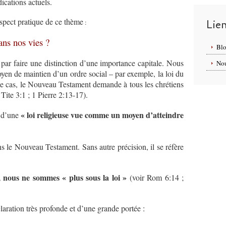
ications actuels.
aspect pratique de ce thème
Lie
:
ans nos vies ?
Blo
r faire une distinction d’une importance capitale. Nous
Nou
yen de maintien d’un ordre social – par exemple, la loi du
e cas, le Nouveau Testament demande à tous les chrétiens
Tite 3:1 ; 1 Pierre 2:13-17).
« loi religieuse vue comme un moyen d’atteindre
s d’une
ns le Nouveau Testament. Sans autre précision, il se réfère
.
, nous ne sommes « plus sous la loi »
(voir Rom 6:14 ;
aration très profonde et d’une grande portée :