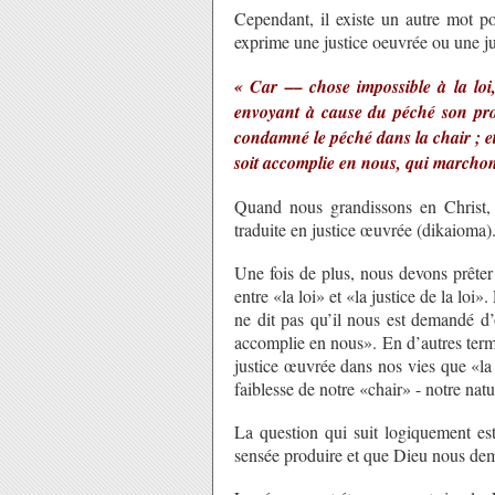
Cependant, il existe un autre mot p
exprime une justice oeuvrée ou une ju
« Car –– chose impossible à la loi
envoyant à cause du péché son pro
condamné le péché dans la chair ; et 
soit accomplie en nous, qui marchons
Quand nous grandissons en Christ, 
traduite en justice œuvrée (dikaioma)
Une fois de plus, nous devons prêter 
entre «la loi» et «la justice de la loi»
ne dit pas qu’il nous est demandé d’ob
accomplie en nous». En d’autres term
justice œuvrée dans nos vies que «la l
faiblesse de notre «chair» - notre natu
La question qui suit logiquement est 
sensée produire et que Dieu nous dem