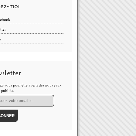
vez-moi
cebook
tter
S
sletter
z-vous pour être averti des nouveaux
s publiés.