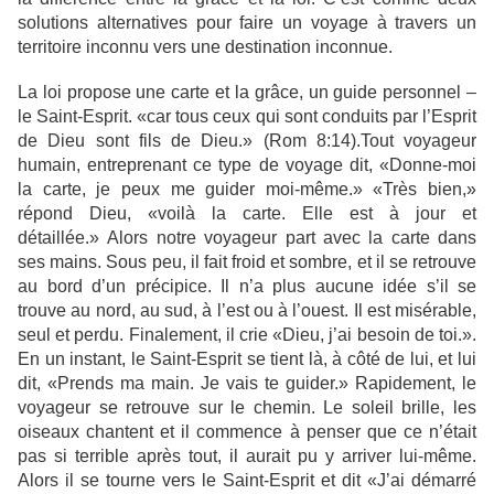
solutions alternatives pour faire un voyage à travers un
territoire inconnu vers une destination inconnue.
La loi propose une carte et la grâce, un guide personnel –
le Saint-Esprit. «car tous ceux qui sont conduits par l’Esprit
de Dieu sont fils de Dieu.» (Rom 8:14).
Tout voyageur
humain, entreprenant ce type de voyage dit, «Donne-moi
la carte, je peux me guider moi-même.» «Très bien,»
répond Dieu, «voilà la carte. Elle est à jour et
détaillée.»
Alors notre voyageur part avec la carte dans
ses mains. Sous peu, il fait froid et sombre, et il se retrouve
au bord d’un précipice. Il n’a plus aucune idée s’il se
trouve au nord, au sud, à l’est ou à l’ouest. Il est misérable,
seul et perdu.
Finalement, il crie «Dieu, j’ai besoin de toi.».
En un instant, le Saint-Esprit se tient là, à côté de lui, et lui
dit, «Prends ma main. Je vais te guider.» Rapidement, le
voyageur se retrouve sur le chemin. Le soleil brille, les
oiseaux chantent et il commence à penser que ce n’était
pas si terrible après tout, il aurait pu y arriver lui-même.
Alors il se tourne vers le Saint-Esprit et dit «J’ai démarré