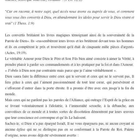
"
Car on raconte, à notre sujet, quel accès nous avons eu auprès de vous, et comment
vous vous êtes convertis à Dieu, en abandonnant les idoles pour servir le Dieu vivant et
vrai" (1 Thess. 1:9)
Les convertis brûlaient les livres magiques témoignant ainsi de la souveraineté de la
Parole de Dieu». Ils «rassemblèrent leurs livres et les brûlèrent devant tous les hommes
et ils en comptèrent le prix et trouvèrent qu'il était de cinquante mille pièces d'argent»
(Actes, 19:19).
Le véritable Amour pour Dieu le Père et Son Fils bien aimé consiste à aimer la Vérité, à
prendre plaisir à garder ses commandements et à les pratiquer par la foi et dans l’Amour.
« J’obéis à Dieu non par contrainte mais parce que je l’aime véritablement ».
Dieu saura faire la différence entre ceux qui le servent et ceux qui ne le servent pas, Il
fera grâce à ceux qui l’aiment passionnément de tout leur cœur, qui persévèrent et
s’efforcent d’entrer dans la porte étroite. Il a promis d’être avec eux jusqu’à la fin du
monde.
Mais ceux qui ne gardent pas les paroles de l’Alliance, qui outrage l’Esprit de la grâce en
se livrant volontairement à l'idolatrie, à l’immoralité sexuelle, à la débauche, aux
convoitises de ce monde et à toutes sortes de dissolution démontrent par leurs œuvres
que leur conscience est corrompue et qu’ils Le haïssent.
Sachez-le, si Dieu n’a pas épargné Israël, Il ne vous épargnera pas, ni aucun croyant ni
aucune église qui ne se distingue pas en se conformant à la Parole du Roi. Païens
d’origine, nous avons déjà été sévèrement avertis :