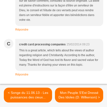
sûr de savoir comment, consultez la source originale. La Bible
est pleine d'instructions sur la façon d'être un serviteur de
Dieu, le conseil et l'étude de ces versets peut vous rendre
dans un serviteur fidèle et apporter des bénédictions dans
votre vie.
Répondre
C
credit card processing companies
25/02/2014 09:23
This is a great article, which tells about the views of author
regarding religion and Christianity. According to the author,
Today the Word of God has lost its flavor and sacred value for
many. Thanks for sharing your views on this topic.
Répondre
< Songe du 11.06.13 - Les
Mon Peuple S'Est Dressé
puissances des cieux...
Des Idoles (D. Wilkerson) >