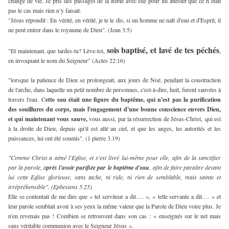
changé de vie. Je pris des passages de la Bible avec elle pour lui attester que ce n’était
pas le cas mais rien n’y faisait.
"Jésus répondit : En vérité, en vérité, je te le dis, si un homme ne naît d'eau et d'Esprit, il
ne peut entrer dans le royaume de Dieu". (Jean 3:5)
sois baptisé, et lavé de tes péchés
"Et maintenant, que tardes-tu? Lève-toi,
,
en invoquant le nom du Seigneur" (Actes 22:16)
"lorsque la patience de Dieu se prolongeait, aux jours de Noé, pendant la construction
de l'arche, dans laquelle un petit nombre de personnes, c'est-à-dire, huit, furent sauvées à
travers l'eau. C
ette eau était une figure du baptême, qui n'est pas la purification
des souillures du corps, mais l'engagement d'une bonne conscience envers Dieu,
et qui maintenant vous sauve,
vous aussi, par la résurrection de Jésus-Christ, qui est
à la droite de Dieu, depuis qu'il est allé au ciel, et que les anges, les autorités et les
puissances, lui ont été soumis". (1 pierre 3.19)
"Comme Christ a aimé l'Eglise, et s'est livré lui-même pour elle, afin de la sanctifier
par la parole, a
près l'avoir purifiée par le baptême d'eau
, afin de faire paraître devant
lui cette Eglise glorieuse, sans tache, ni ride, ni rien de semblable, mais sainte et
irrépréhensible". (Ephesiens 5.25)
Elle se contentait de me dire que « tel serviteur a dit…. », « telle servante a dit…. » et
leur parole semblait avoir à ses yeux la même valeur que la Parole de Dieu voire plus. Je
n'en revenais pas ! Combien se retrouvent dans son cas : « enseignés sur le net mais
sans véritable communion avec le Seigneur Jésus ».