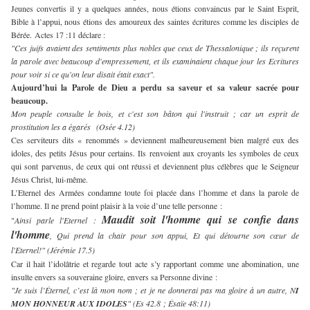
Jeunes convertis il y a quelques années, nous étions convaincus par le Saint Esprit,
Bible à l’appui, nous étions des amoureux des saintes écritures comme les disciples de
Bérée. Actes 17 :11 déclare :
"Ces juifs avaient des sentiments plus nobles que ceux de Thessalonique ; ils reçurent
la parole avec beaucoup d'empressement, et ils examinaient chaque jour les Ecritures
pour voir si ce qu'on leur disait était exact".
Aujourd’hui la Parole de Dieu a perdu sa saveur et sa valeur sacrée pour
beaucoup.
Mon peuple consulte le bois, et c'est son bâton qui l'instruit ; car un esprit de
prostitution les a égarés (Osée 4.12)
Ces serviteurs dits « renommés » deviennent malheureusement bien malgré eux des
idoles, des petits Jésus pour certains. Ils renvoient aux croyants les symboles de ceux
qui sont parvenus, de ceux qui ont réussi et deviennent plus célèbres que le Seigneur
Jésus Christ, lui-même.
L’Eternel des Armées
condamne toute foi placée dans l’homme et dans la parole de
l’homme. Il ne prend point plaisir à la voie d’une telle personne :
Maudit soit l'homme qui se confie dans
"
Ainsi parle l'Eternel :
l'homme
, Qui prend la chair pour son appui, Et qui détourne son cœur de
l'Eternel!" (Jérémie 17.5)
Car il hait l’idolâtrie et regarde tout acte s’y rapportant comme une abomination, une
insulte envers sa souveraine gloire, envers sa Personne divine :
"Je suis l’Éternel, c’est là mon nom ; et je ne donnerai pas ma gloire à un autre, N
I
MON HONNEUR AUX IDOLES
" (Es 42.8 ; Ésaïe 48:11)