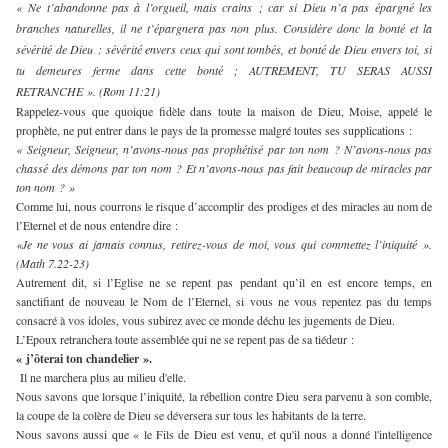
« Ne t’abandonne pas à l’orgueil, mais crains ; car si Dieu n’a pas épargné les
branches naturelles, il ne t’épargnera pas non plus. Considère donc la bonté et la
sévérité de Dieu : sévérité envers ceux qui sont tombés, et bonté de Dieu envers toi, si
tu demeures ferme dans cette bonté ; AUTREMENT, TU SERAS AUSSI
RETRANCHE ». (Rom 11:21)
Rappelez-vous que quoique fidèle dans toute la maison de Dieu, Moise, appelé le
prophète, ne put entrer dans le pays de la promesse malgré toutes ses supplications :
« Seigneur, Seigneur, n’avons-nous pas prophétisé par ton nom ? N’avons-nous pas
chassé des démons par ton nom ? Et n’avons-nous pas fait beaucoup de miracles par
ton nom ? »
Comme lui, nous courrons le risque d’accomplir des prodiges et des miracles au nom de
l’Eternel et de nous entendre dire :
«Je ne vous ai jamais connus, retirez-vous de moi, vous qui commettez l’iniquité ».
(Math 7.22-23)
Autrement dit, si l’Eglise ne se repent pas pendant qu’il en est encore temps, en
sanctifiant de nouveau le Nom de l’Eternel, si vous ne vous repentez pas du temps
consacré à vos idoles, vous subirez avec ce monde déchu les jugements de Dieu.
L’Epoux retranchera toute assemblée qui ne se repent pas de sa tiédeur :
« j’ôterai ton chandelier ».
Il ne marchera plus au milieu d'elle.
Nous savons que lorsque l’iniquité, la rébellion contre Dieu sera parvenu à son comble,
la coupe de la colère de Dieu se déversera sur tous les habitants de la terre.
Nous savons aussi que « le Fils de Dieu est venu, et qu'il nous a donné l'intelligence