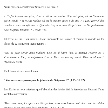
Nous blessons cruellement Son cœur de Père :
« Un fils honore son père, et un serviteur son maître. Si je suis père, où est l’honneur
qui m’est dû ? Si je suis maître, où est la crainte qu’on a de moi ? » Dit l’Eternel des
armées à vous, sacrificateurs, Qui méprisez mon nom, Et qui dites : « En quoi avons-
nous méprisé ton nom ? » (Mal 1:6).
L’Eternel est un Dieu jaloux…Il est impossible de l’aimer et d’aimer le monde ou les
idoles de ce monde en même temps :
"Nul ne peut servir deux maîtres. Car, ou il haïra l'un, et aimera l'autre; ou il
s'attachera à l'un, et méprisera l'autre. Vous ne pouvez servir Dieu et Mamon".
(Matthieu 6:24)
Paul demande aux corinthiens :
"Voulons-nous provoquer la jalousie du Seigneur ?" (1 Co.10:22)
Les Ecritures nous attestent que l’abandon des idoles était le témoignage flagrant d’une
véritable conversion :
Vous savez que, lorsque vous étiez païens, vous vous laissiez entraîner vers les idoles
"
muettes, selon que vous étiez conduits". (1 Co. 12:2)