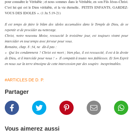
pour connaître le Véritable ; et nous sommes dans le Véritable, en son Fils Jésus-Christ.
C'est lui qui est le Dieu véritable, et la vie éternelle.. PETITS ENFANTS, GARDEZ-
VOUS DES IDOLES ». (1 Jn 5.19-21)
Il est temps de faire le bilan des idoles accumulées dans le Temple de Dieu, de se
repentir et de procéder au nettoyage.
Christ, notre nouveau Moise, ressuscité le troisième jour, est toujours vivant pour
intercéder en tout temps avec ferveur pour vous.
Romains, chap. 8 :34, ne dit-il pas :
« Qui les condamnera ? Christ est mort ; bien plus, il est ressuscité, il est à la droite
de Dieu, et il intercède pour nous ! » Il compatit à toutes nos faiblesses. Et Son Esprit
en nous sur la terre témoigne de cette intercession par des soupirs inexprimables.
#ARTICLES DE D. P.
Partager
Vous aimerez aussi