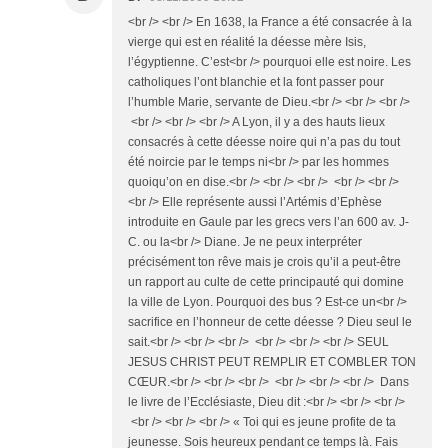
<br /> <br /> En 1638, la France a été consacrée à la
vierge qui est en réalité la déesse mère Isis,
l’égyptienne. C’est<br /> pourquoi elle est noire. Les
catholiques l’ont blanchie et la font passer pour
l’humble Marie, servante de Dieu.<br /> <br /> <br />
<br /> <br /> <br /> A Lyon, il y a des hauts lieux
consacrés à cette déesse noire qui n’a pas du tout
été noircie par le temps ni<br /> par les hommes
quoiqu’on en dise.<br /> <br /> <br /> <br /> <br />
<br /> Elle représente aussi l’Artémis d’Ephèse
introduite en Gaule par les grecs vers l’an 600 av. J-
C. ou la<br /> Diane. Je ne peux interpréter
précisément ton rêve mais je crois qu’il a peut-être
un rapport au culte de cette principauté qui domine
la ville de Lyon. Pourquoi des bus ? Est-ce un<br />
sacrifice en l’honneur de cette déesse ? Dieu seul le
sait.<br /> <br /> <br /> <br /> <br /> <br /> SEUL
JESUS CHRIST PEUT REMPLIR ET COMBLER TON
CŒUR.<br /> <br /> <br /> <br /> <br /> <br /> Dans
le livre de l’Ecclésiaste, Dieu dit :<br /> <br /> <br />
<br /> <br /> <br /> « Toi qui es jeune profite de ta
jeunesse. Sois heureux pendant ce temps là. Fais