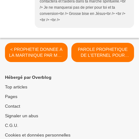
contactera et t'aidera dans ta marche spirituelle.<br
/> Je ne manquerai pas de prier pour toi et ta
conversion<br /> Grosse bise en Jésus<br /> <br />
<br /> <br />
< PROPHETIE DONNEE A
PAROLE PROPHETIQUE
LA MARTINIQUE PAR Malik
DE L'ETERNEL POUR
EDWARDS (Janvier 2006)
L'AFRIQUE PAR
CATHERINE BROWN ET
OBII PAX-HARRY >
Hébergé par Overblog
Top articles
Pages
Contact
Signaler un abus
C.G.U.
Cookies et données personnelles