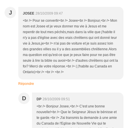
J
JOSEE
28/10/2009 09:47
<br /> Pour se convertir<br /> Josee<br /> Bonjour,<br /> Mon
nom est Josee et je veux donner ma vie à Jesus et me
repentir de tout mes péchés,mais dans la ville que j'habite il
n'y a pas d'église avec des vrais chrétiens qui ont donné leur
vie à Jesus,je<br /> n'ai pas de voiture et je suis assez loin
des grandes villes ou il y a des assemblées chrétienne.Alors
ma question est qu'est-ce que je peux faire pour ne pas être
seule à lire la bible ou avoir<br /> d'autres chrétiens qui ont la
foi? Merci de votre réponse.<br /> ( j'habite au Canada en
Ontario)<br /> <br /> <br />
Répondre
D
DP
28/10/2009 09:51
<br /> Bonjour Josee,<br /> C'est une bonne
nouvelle!<br /> Que le Seigneur Jésus te bénisse et
te garde.<br /> J'ai transmis ta demande à une amie
du Canada de l'Eglise de Nouvelle Vie qui te