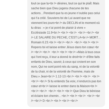
tout ce que tu<br /> désires, tout ce qui te plaît. Mais
sache bien que Dieu jugera chacune de tes
actions…Pendant que tu es jeune n’oublie pas celui
qui t’a créé. Souviens toi de Lui avant que ne
viennent les jours<br /> du DECLIN et le moment où
tu diras : « je n’ai point de plaisir à vivre »
Ecclésiaste 11.9<br /> <br /> <br /> <br /> <br /> <br
/> LE SALAIRE DU PECHE, C'EST LA<br /> MORT…
Romain 6.23.<br /> <br /> <br /> <br /> <br /> <br />
Repens toi et laisse entrer Jésus dans ton cœur.<br
/> <br /> <br /> <br /> <br /> <br /> «Mais à tous ceux
qui l'ont reçu, il leur a donné le droit<br /> d'être faits
enfants de Dieu, savoir, à ceux qui croient en son
nom, Qui ne sont point nés du sang, ni de la volonté
de la chair, ni de la volonté de l'homme, mais de
Dieu.» Jean<br /> 1.12-13.<br /> <br /> <br /> <br />
<br /> <br /> Si tu entends Sa voix, n’endurcis pas ton
cœur et<br /> laisse le entrer dans ta Maison<br />
<br /> <br /> <br /> <br /> <br /> Que Dieu te bénisse
et éclaire ton chemin…<br /> <br /> <br /> <br /> <br
/> <br /> D.<br /> <br /> <br /> <br />