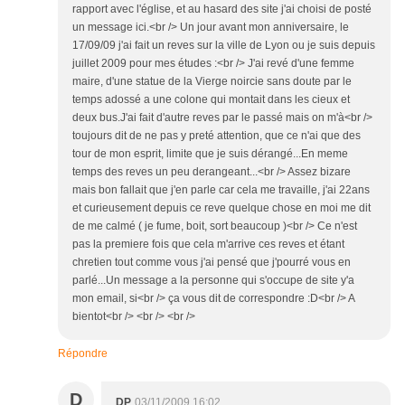
rapport avec l'église, et au hasard des site j'ai choisi de posté
un message ici.<br /> Un jour avant mon anniversaire, le
17/09/09 j'ai fait un reves sur la ville de Lyon ou je suis depuis
juillet 2009 pour mes études :<br /> J'ai revé d'une femme
maire, d'une statue de la Vierge noircie sans doute par le
temps adossé a une colone qui montait dans les cieux et
deux bus.J'ai fait d'autre reves par le passé mais on m'à<br />
toujours dit de ne pas y preté attention, que ce n'ai que des
tour de mon esprit, limite que je suis dérangé...En meme
temps des reves un peu derangeant...<br /> Assez bizare
mais bon fallait que j'en parle car cela me travaille, j'ai 22ans
et curieusement depuis ce reve quelque chose en moi me dit
de me calmé ( je fume, boit, sort beaucoup )<br /> Ce n'est
pas la premiere fois que cela m'arrive ces reves et étant
chretien tout comme vous j'ai pensé que j'pourré vous en
parlé...Un message a la personne qui s'occupe de site y'a
mon email, si<br /> ça vous dit de correspondre :D<br /> A
bientot<br /> <br /> <br />
Répondre
D
DP
03/11/2009 16:02