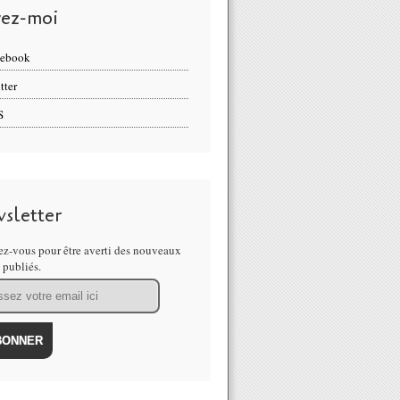
vez-moi
cebook
tter
S
sletter
z-vous pour être averti des nouveaux
s publiés.