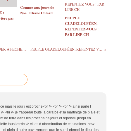
Comme aux jours de
 :
Noé...Eliane Colard
PEUPLE
rière par
GUADELOUPÉEN,
REPENTEZ-VOUS !
PAR LINE CH
COMMENT POUVONS NOUS CONTINUER A PECHER ? PAR D. WILKERSON
PEUPLE GUADELOUPÉEN, REPENTEZ-VOUS ! PAR LINE CH
é mais le jour j est proche<br /> <br /> <br /> ainsi parle l
 /> <br /> je frapperai toute la caraibe et la martiniqe de plaie et
nt de terre dans les procahains jours.et rependu jusqu en
iette tous les<br /> villes d abomination de ces nations..new
... et plein d autre pays veronnt que je suis l eternel le dieu des