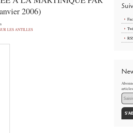
Sui
nvier 2006)
Fa
m
Twi
SUR LES ANTILLES
RS
New
Abonne
article
Email