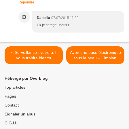
Répondre
D
Daniella
07/07/2015 11:39
Ok je corrige. Merci !
< Surveillance : votre œil
Avoir une puce électronique
vous trahira bientôt
sous la peau – L’implant
party arrive à Paris ! >
Hébergé par Overblog
Top articles
Pages
Contact
Signaler un abus
C.G.U.