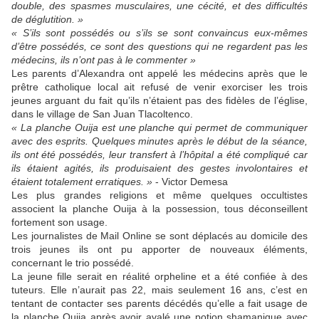
double, des spasmes musculaires, une cécité, et des difficultés
de déglutition. »
« S’ils sont possédés ou s’ils se sont convaincus eux-mêmes
d’être possédés, ce sont des questions qui ne regardent pas les
médecins, ils n’ont pas à le commenter »
Les parents d’Alexandra ont appelé les médecins après que le
prêtre catholique local ait refusé de venir exorciser les trois
jeunes arguant du fait qu’ils n’étaient pas des fidèles de l’église,
dans le village de San Juan Tlacoltenco.
« La planche Ouija est une planche qui permet de communiquer
avec des esprits. Quelques minutes après le début de la séance,
ils ont été possédés, leur transfert à l’hôpital a été compliqué car
ils étaient agités, ils produisaient des gestes involontaires et
étaient totalement erratiques. »
- Victor Demesa
Les plus grandes religions et même quelques occultistes
associent la planche Ouija à la possession, tous déconseillent
fortement son usage.
Les journalistes de Mail Online se sont déplacés au domicile des
trois jeunes ils ont pu apporter de nouveaux éléments,
concernant le trio possédé.
La jeune fille serait en réalité orpheline et a été confiée à des
tuteurs. Elle n’aurait pas 22, mais seulement 16 ans, c’est en
tentant de contacter ses parents décédés qu’elle a fait usage de
la planche Ouija après avoir avalé une potion shamanique avec