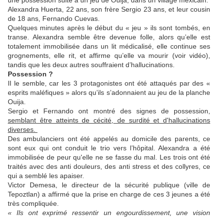
une possession suite à un jeu de Ouija, dans un village mexicain.
Alexandra Huerta, 22 ans, son frère Sergio 23 ans, et leur cousin
de 18 ans, Fernando Cuevas.
Quelques minutes après le début du « jeu » ils sont tombés, en
transe. Alexandra semble être devenue folle, alors qu’elle est
totalement immobilisée dans un lit médicalisé, elle continue ses
grognements, elle rit, et affirme qu’elle va mourir (voir vidéo),
tandis que les deux autres souffraient d’hallucinations.
Possession ?
Il le semble, car les 3 protagonistes ont été attaqués par des «
esprits maléfiques » alors qu’ils s’adonnaient au jeu de la planche
Ouija.
Sergio et Fernando ont montré des signes de possession,
semblant être atteints de cécité, de surdité et d'hallucinations
diverses.
Des ambulanciers ont été appelés au domicile des parents, ce
sont eux qui ont conduit le trio vers l’hôpital. Alexandra a été
immobilisée de peur qu'elle ne se fasse du mal. Les trois ont été
traités avec des anti douleurs, des anti stress et des collyres, ce
qui a semblé les apaiser.
Victor Demesa, le directeur de la sécurité publique (ville de
Tepoztlan) a affirmé que la prise en charge de ces 3 jeunes a été
très compliquée.
« Ils ont exprimé ressentir un engourdissement, une vision