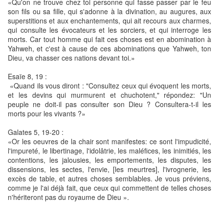
«Qu'on ne trouve chez toi personne qui fasse passer par le feu
son fils ou sa fille, qui s'adonne à la divination, au augures, aux
superstitions et aux enchantements, qui ait recours aux charmes,
qui consulte les évocateurs et les sorciers, et qui interroge les
morts. Car tout homme qui fait ces choses est en abomination à
Yahweh, et c'est à cause de ces abominations que Yahweh, ton
Dieu, va chasser ces nations devant toi.»
Esaïe 8, 19 :
«Quand ils vous diront : "Consultez ceux qui évoquent les morts,
et les devins qui murmurent et chuchotent," répondez: "Un
peuple ne doit-il pas consulter son Dieu ? Consultera-t-il les
morts pour les vivants ?»
Galates 5, 19-20 :
«Or les oeuvres de la chair sont manifestes: ce sont l'impudicité,
l'impureté, le libertinage, l'idolâtrie, les maléfices, les inimitiés, les
contentions, les jalousies, les emportements, les disputes, les
dissensions, les sectes, l'envie, [les meurtres], l'ivrognerie, les
excès de table, et autres choses semblables. Je vous préviens,
comme je l'ai déjà fait, que ceux qui commettent de telles choses
n'hériteront pas du royaume de Dieu ».