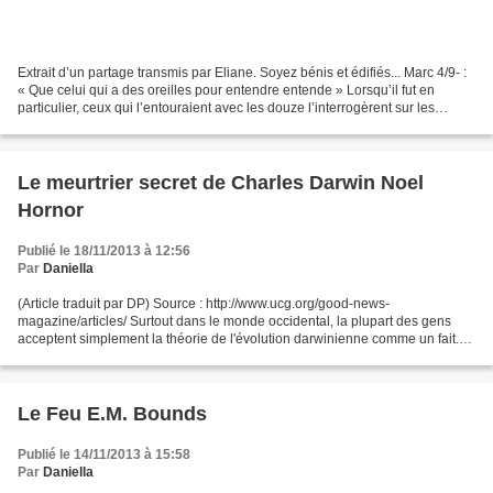
Extrait d’un partage transmis par Eliane. Soyez bénis et édifiés... Marc 4/9- :
« Que celui qui a des oreilles pour entendre entende » Lorsqu’il fut en
particulier, ceux qui l’entouraient avec les douze l’interrogèrent sur les
paraboles. Il leur dit :...
Le meurtrier secret de Charles Darwin Noel
Hornor
Publié le 18/11/2013 à 12:56
Par
Daniella
(Article traduit par DP) Source : http://www.ucg.org/good-news-
magazine/articles/ Surtout dans le monde occidental, la plupart des gens
acceptent simplement la théorie de l'évolution darwinienne comme un fait.
Ce que beaucoup ne savent pas, c'est que...
Le Feu E.M. Bounds
Publié le 14/11/2013 à 15:58
Par
Daniella