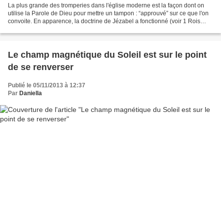
La plus grande des tromperies dans l'église moderne est la façon dont on
utilise la Parole de Dieu pour mettre un tampon : “approuvé” sur ce que l'on
convoite. En apparence, la doctrine de Jézabel a fonctionné (voir 1 Rois
21:14-16). Elle a permis à Achab...
Le champ magnétique du Soleil est sur le point
de se renverser
Publié le 05/11/2013 à 12:37
Par
Daniella