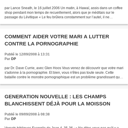
par Lance Sneath, le 16 juillet 2006 Un matin, à Hawaï, assis dans un coffee
shop pendant mon temps de recueillement, alors que je méditais sur le
passage du Lévitique « Le feu brûlera constamment sur l’autel, il ne
s’éteindra pas » Lév. 6 :13, j’eus...
COMMENT AIDER VOTRE MARI A LUTTER
CONTRE LA PORNOGRAPHIE
Publié le 12/09/2008 à 13:31
Par
DP
par Dr. Dave Currie, avec Glen Hoos Vous venez de découvrir que votre mari
s'adonne à la pornographie. Et bien, vous n'êtes pas toute seule. Cette
bataille contre le monstre pornographique est un problème grandissant qui
touche toutes les couches de la...
GENERATION NOUVELLE : LES CHAMPS
BLANCHISSENT DÉJÀ POUR LA MOISSON
Publié le 09/09/2008 à 08:38
Par
DP