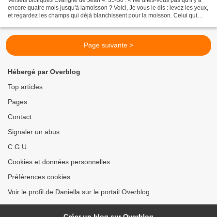
Versets bibliques Evangile de Jean 4. 35-36 : « Ne dites-vous pas qu'il y a
encore quatre mois jusqu'à lamoisson ? Voici, Je vous le dis : levez les yeux,
et regardez les champs qui déjà blanchissent pour la moisson. Celui qui
moissonne reçoit sa récompense,...
Page suivante >
Hébergé par Overblog
Top articles
Pages
Contact
Signaler un abus
C.G.U.
Cookies et données personnelles
Préférences cookies
Voir le profil de Daniella sur le portail Overblog
Créer un blog sur Overblog