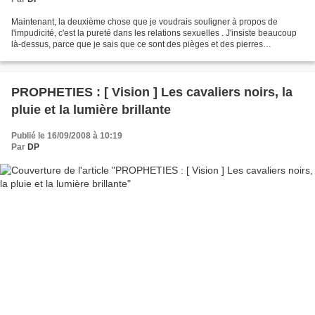
Maintenant, la deuxième chose que je voudrais souligner à propos de
l'impudicité, c'est la pureté dans les relations sexuelles . J'insiste beaucoup
là-dessus, parce que je sais que ce sont des pièges et des pierres
d'achoppement. Je veux simplement rappeler...
PROPHETIES : [ Vision ] Les cavaliers noirs, la
pluie et la lumière brillante
Publié le 16/09/2008 à 10:19
Par
DP