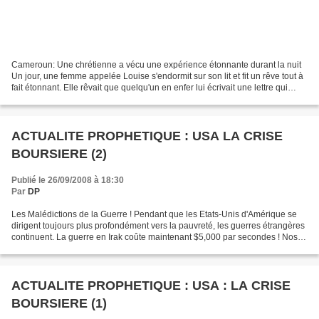
Cameroun: Une chrétienne a vécu une expérience étonnante durant la nuit
Un jour, une femme appelée Louise s'endormit sur son lit et fit un rêve tout à
fait étonnant. Elle rêvait que quelqu'un en enfer lui écrivait une lettre qui
venait de lui être envoyée...
ACTUALITE PROPHETIQUE : USA LA CRISE
BOURSIERE (2)
Publié le 26/09/2008 à 18:30
Par
DP
Les Malédictions de la Guerre ! Pendant que les Etats-Unis d'Amérique se
dirigent toujours plus profondément vers la pauvreté, les guerres étrangères
continuent. La guerre en Irak coûte maintenant $5,000 par secondes ! Nos
militaires deviennent toujours...
ACTUALITE PROPHETIQUE : USA : LA CRISE
BOURSIERE (1)