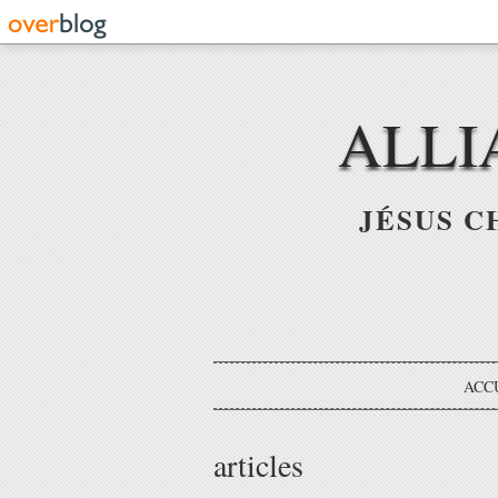
ALLI
JÉSUS C
ACC
articles