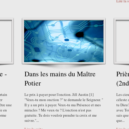
Lire la 
e -
Dans les mains du Maître
Priè
Potier
(2nd
rtain
Le prix à payer pour l'onction. Jill Austin [1]
Les cieu
er
"Veux-tu mon onction ?" te demande le Seigneur. "
céleste
être une
Il y a un prix à payer. Veux-tu ma Présence et mes
tu Dieu?
le en
miracles ? Me veux-tu ? L'onction n'est pas
avec Toi
orme
gratuite. Tu dois vouloir prendre ta croix et me
sais que
suivre."...
que...