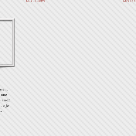
Lire la suite
Lire la 
isent
é une
s assez
t « je
 »