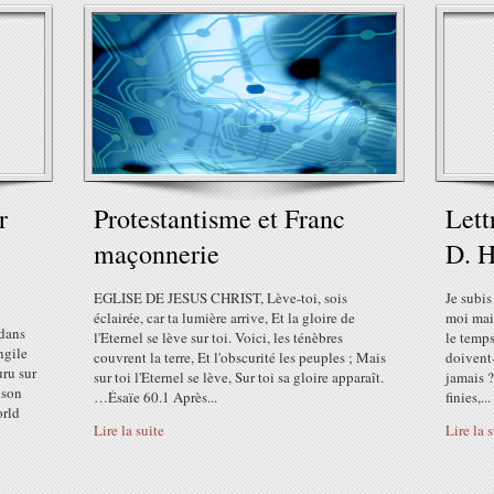
r
Protestantisme et Franc
Lett
maçonnerie
D. H
EGLISE DE JESUS CHRIST, Lève-toi, sois
Je subis
éclairée, car ta lumière arrive, Et la gloire de
moi mais
 dans
l'Eternel se lève sur toi. Voici, les ténèbres
le temps
ngile
couvrent la terre, Et l'obscurité les peuples ; Mais
doivent-
ru sur
sur toi l'Eternel se lève, Sur toi sa gloire apparaît.
jamais ?
 son
…Ésaïe 60.1 Après...
finies,...
orld
Lire la suite
Lire la 