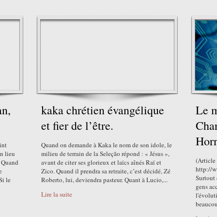
n,
kaka chrétien évangélique
Le m
et fier de l’être.
Char
Hor
int
Quand on demande à Kaka le nom de son idole, le
un lieu
milieu de terrain de la Seleção répond : « Jésus »,
(Article
e. Quand
avant de citer ses glorieux et laïcs aînés Raï et
http://
e
Zico. Quand il prendra sa retraite, c’est décidé, Zé
Surtout 
i le
Roberto, lui, deviendra pasteur. Quant à Lucio,...
gens ac
Lire la suite
l'évolu
beaucoup