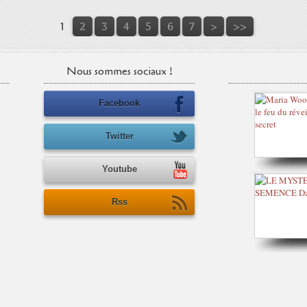
1
2
3
4
5
6
7
>
>>
Nous sommes sociaux !
Facebook
Twitter
Youtube
Rss