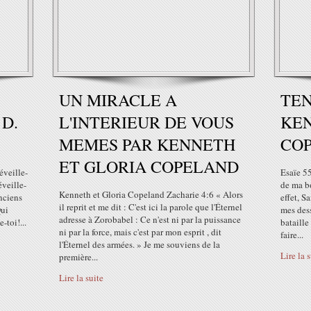
UN MIRACLE A
TEN
D.
L'INTERIEUR DE VOUS
KEN
MEMES PAR KENNETH
CO
ET GLORIA COPELAND
éveille-
Esaïe 55
éveille-
de ma bo
Kenneth et Gloria Copeland Zacharie 4:6 « Alors
anciens
effet, S
il reprit et me dit : C'est ici la parole que l'Éternel
Qui
mes des
adresse à Zorobabel : Ce n'est ni par la puissance
-toi!...
bataille
ni par la force, mais c'est par mon esprit , dit
faire...
l'Éternel des armées. » Je me souviens de la
Lire la 
première...
Lire la suite