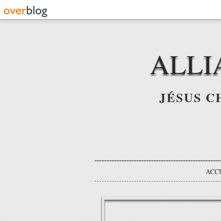
ALLI
JÉSUS C
ACC