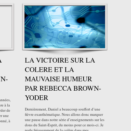
A
LA VICTOIRE SUR LA
COLERE ET LA
N-
MAUVAISE HUMEUR
PAR REBECCA BROWN-
YODER
nnées,
re à la
Dernièrement, Daniel a beaucoup souffert d’une
rder de
fièvre exanthématique. Nous allons donc marquer
er une
une pause dans notre série d’enseignements sur les
onné, à
dons du Saint-Esprit, du moins pour ce mois-ci. Je
parle fréquemment de la colère dans mes