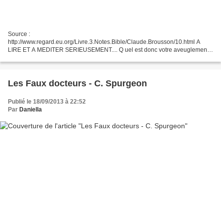
Source :
http://www.regard.eu.org/Livre.3.Notes.Bible/Claude.Brousson/10.html A
LIRE ET A MEDITER SERIEUSEMENT.... Q uel est donc votre aveuglement,
misérables pécheurs? Vous avez abandonné l'Eternel votre Dieu, vous avez
renié votre Sauveur, en reniant...
Les Faux docteurs - C. Spurgeon
Publié le 18/09/2013 à 22:52
Par
Daniella