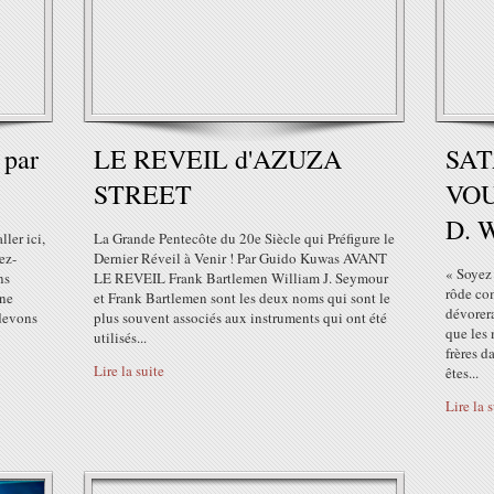
 par
LE REVEIL d'AZUZA
SAT
STREET
VOU
D. 
ler ici,
La Grande Pentecôte du 20e Siècle qui Préfigure le
ez-
Dernier Réveil à Venir ! Par Guido Kuwas AVANT
« Soyez 
ns
LE REVEIL Frank Bartlemen William J. Seymour
rôde com
 ne
et Frank Bartlemen sont les deux noms qui sont le
dévorera
 devons
plus souvent associés aux instruments qui ont été
que les
utilisés...
frères d
Lire la suite
êtes...
Lire la 