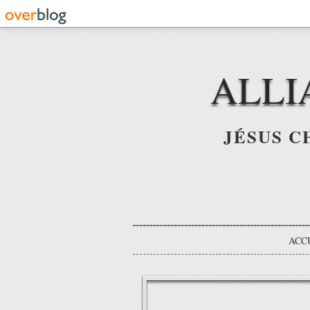
ALLI
JÉSUS C
ACC