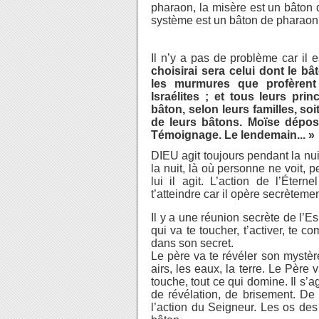
pharaon, la misère est un bâton 
système est un bâton de pharaon
Il n’y a pas de problème car il
choisirai sera celui dont le b
les murmures que profèrent 
Israélites ; et tous leurs pr
bâton, selon leurs familles, so
de leurs bâtons. Moïse déposa
Témoignage. Le lendemain... »
DIEU agit toujours pendant la nuit
la nuit, là où personne ne voit, 
lui il agit. L’action de l’Étern
t’atteindre car il opère secrètemen
Il y a une réunion secrète de l’Esp
qui va te toucher, t’activer, te c
dans son secret.
Le père va te révéler son mystère,
airs, les eaux, la terre. Le Père
touche, tout ce qui domine. Il s’a
de révélation, de brisement. De
l’action du Seigneur. Les os des 