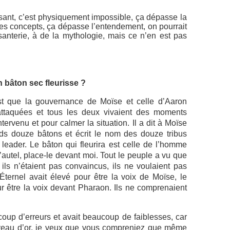
ssant, c’est physiquement impossible, ça dépasse la
 les concepts, ça dépasse l’entendement, on pourrait
isanterie, à de la mythologie, mais ce n’en est pas
 bâton sec fleurisse ?
est que la gouvernance de Moïse et celle d’Aaron
 attaquées et tous les deux vivaient des moments
intervenu et pour calmer la situation. Il a dit à Moïse
s douze bâtons et écrit le nom des douze tribus
 leader. Le bâton qui fleurira est celle de l’homme
l’autel, place-le devant moi. Tout le peuple a vu que
 ils n’étaient pas convaincus, ils ne voulaient pas
ernel avait élevé pour être la voix de Moïse, le
r être la voix devant Pharaon. Ils ne comprenaient
up d’erreurs et avait beaucoup de faiblesses, car
n veau d’or, je veux que vous compreniez que même