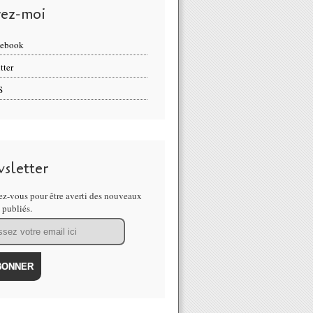
vez-moi
cebook
tter
S
sletter
z-vous pour être averti des nouveaux
s publiés.