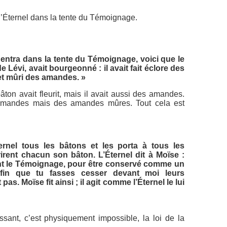
’Éternel dans la tente du Témoignage.
entra dans la tente du Témoignage, voici que le
e Lévi, avait bourgeonné : il avait fait éclore des
et mûri des amandes. »
ton avait fleurit, mais il avait aussi des amandes.
amandes mais des amandes mûres. Tout cela est
ernel tous les bâtons et les porta à tous les
eprirent chacun son bâton. L’Éternel dit à Moïse :
nt le Témoignage, pour être conservé comme un
afin que tu fasses cesser devant moi leurs
s. Moïse fit ainsi ; il agit comme l’Éternel le lui
issant, c’est physiquement impossible, la loi de la