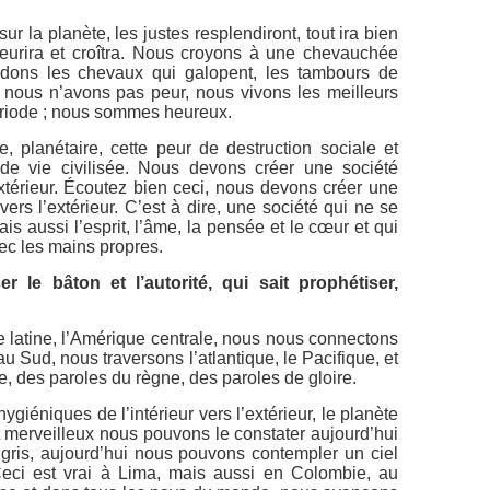
 sur la planète, les justes resplendiront, tout ira bien
fleurira et croîtra. Nous croyons à une chevauchée
ndons les chevaux qui galopent, les tambours de
, nous n’avons pas peur, nous vivons les meilleurs
période ; nous sommes heureux.
ive, planétaire, cette peur de destruction sociale et
de vie civilisée. Nous devons créer une société
extérieur. Écoutez bien ceci, nous devons créer une
vers l’extérieur. C’est à dire, une société qui ne se
s aussi l’esprit, l’âme, la pensée et le cœur et qui
ec les mains propres.
er le bâton et l’autorité, qui sait prophétiser,
 latine, l’Amérique centrale, nous nous connectons
u Sud, nous traversons l’atlantique, le Pacifique, et
, des paroles du règne, des paroles de gloire.
giéniques de l’intérieur vers l’extérieur, le planète
t merveilleux nous pouvons le constater aujourd’hui
 gris, aujourd’hui nous pouvons contempler un ciel
eci est vrai à Lima, mais aussi en Colombie, au