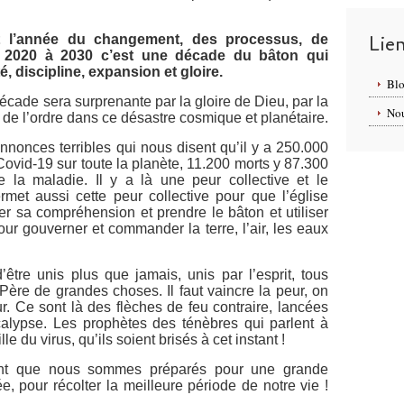
Lie
 l’année du changement, des processus, de
de 2020 à 2030 c’est une décade du bâton qui
, discipline, expansion et gloire.
Blo
décade sera surprenante par la gloire de Dieu, par la
Nou
e de l’ordre dans ce désastre cosmique et planétaire.
nonces terribles qui nous disent qu’il y a 250.000
Covid-19 sur toute la planète, 11.200 morts y 87.300
 la maladie. Il y a là une peur collective et le
rmet aussi cette peur collective pour que l’église
er sa compréhension et prendre le bâton et utiliser
our gouverner et commander la terre, l’air, les eaux
être unis plus que jamais, unis par l’esprit, tous
ère de grandes choses. Il faut vaincre la peur, on
. Ce sont là des flèches de feu contraire, lancées
calypse. Les prophètes des ténèbres qui parlent à
le du virus, qu’ils soient brisés à cet instant !
ent que nous sommes préparés pour une grande
, pour récolter la meilleure période de notre vie !