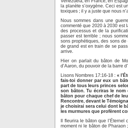
Venezuela, en France, en Espag
la planète s’oxygène. Ceci est une
toxiques ; il y a juste que nous 
Nous sommes dans une guerre c
commenté que 2020 à 2030 est l
des processus et de la purificat
passer est terrible ; nous somm
sons prophétiques, des sons de 
de grand est en train de se pas
arrive.
Hier on parlait du bâton de Moï
d’Aaron, du pouvoir de la barre d
Lisons Nombres 17:16-18 :
« l’É
fais-toi donner par eux un bât
part de tous leurs princes selo
son bâton. Tu écriras le nom 
bâton pour chaque chef de leur
Rencontre, devant le Témoigna
je choisirai sera celui dont le
les murmures que profèrent cont
Il fleurira le bâton que l’Éterne
moment ni le bâton de Pharaon ;