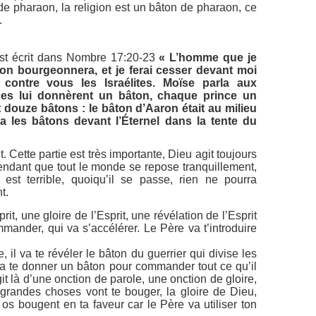
de pharaon, la religion est un bâton de pharaon, ce
.
 est écrit dans Nombre 17:20-23
« L’homme que je
âton bourgeonnera, et je ferai cesser devant moi
contre vous les Israélites. Moïse parla aux
inces lui donnèrent un bâton, chaque prince un
it douze bâtons : le bâton d’Aaron était au milieu
 les bâtons devant l’Éternel dans la tente du
. Cette partie est très importante, Dieu agit toujours
pendant que tout le monde se repose tranquillement,
el est terrible, quoiqu’il se passe, rien ne pourra
t.
rit, une gloire de l’Esprit, une révélation de l’Esprit
ommander, qui va s’accélérer. Le Père va t’introduire
 il va te révéler le bâton du guerrier qui divise les
 va te donner un bâton pour commander tout ce qu’il
git là d’une onction de parole, une onction de gloire,
 grandes choses vont te bouger, la gloire de Dieu,
os bougent en ta faveur car le Père va utiliser ton