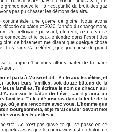
ne et dans tous les pays du monde. nous avançons
 grande nouvelle, l’air est purifié du bruit, des gaz
n’avons pas pu chasser les démons des airs.
ontinentale, une guerre de gloire. Nous avons
a décade du bâton et 2020 l’année du changement,
ion. Un nettoyage puissant, glorieux, ce qui va se
es connectés et je peux entendre dans l’esprit des
gloire, de brisement, me disant que quelque chose
ser. Les eaux s’accélèrent, quelque chose de grand
se et aujourd’hui nous allons parler de la barre
’Aaron.
ternel parla à Moïse et dit : Parle aux Israélites, et
on selon leurs familles, soit douze bâtons de la
n leurs familles. Tu écriras le nom de chacun sur
d’Aaron sur le bâton de Lévi ; car il y aura un
s familles. Tu les déposeras dans la tente de la
ge, où je me rencontre avec vous. L’homme que
 bâton bourgeonnera, et je ferai cesser devant moi
re vous les Israélites »
l choisira. Ce n’est pas grave ce qui se passe en ce
 rappelez-vous que le coronavirus est un bâton de