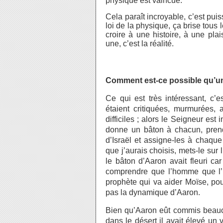
physique est vaincue.
Cela paraît incroyable, c’est pui
loi de la physique, ça brise tous
croire à une histoire, à une pla
une, c’est la réalité.
Comment est-ce possible qu’un
Ce qui est très intéressant, c’
étaient critiquées, murmurées,
difficiles ; alors le Seigneur est 
donne un bâton à chacun, prend
d’Israël et assigne-les à chaque
que j’aurais choisis, mets-le sur 
le bâton d’Aaron avait fleuri car
comprendre que l’homme que l’Ét
prophète qui va aider Moïse, pou
pas la dynamique d’Aaron.
Bien qu’Aaron eût commis beauco
dans le désert il avait élevé u