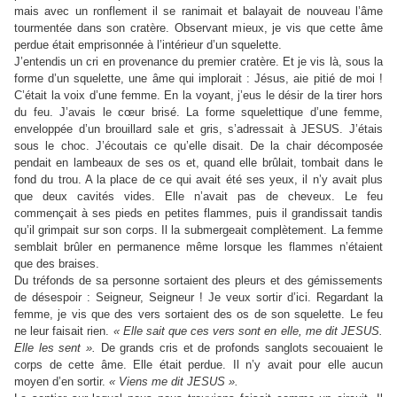
mais avec un ronflement il se ranimait et balayait de nouveau l’âme
tourmentée dans son cratère. Observant mieux, je vis que cette âme
perdue était emprisonnée à l’intérieur d’un squelette.
J’entendis un cri en provenance du premier cratère. Et je vis là, sous la
forme d’un squelette, une âme qui implorait : Jésus, aie pitié de moi !
C’était la voix d’une femme. En la voyant, j’eus le désir de la tirer hors
du feu. J’avais le cœur brisé. La forme squelettique d’une femme,
enveloppée d’un brouillard sale et gris, s’adressait à JESUS. J’étais
sous le choc. J’écoutais ce qu’elle disait. De la chair décomposée
pendait en lambeaux de ses os et, quand elle brûlait, tombait dans le
fond du trou. A la place de ce qui avait été ses yeux, il n’y avait plus
que deux cavités vides. Elle n’avait pas de cheveux. Le feu
commençait à ses pieds en petites flammes, puis il grandissait tandis
qu’il grimpait sur son corps. Il la submergeait complètement. La femme
semblait brûler en permanence même lorsque les flammes n’étaient
que des braises.
Du tréfonds de sa personne sortaient des pleurs et des gémissements
de désespoir : Seigneur, Seigneur ! Je veux sortir d’ici. Regardant la
femme, je vis que des vers sortaient des os de son squelette. Le feu
ne leur faisait rien.
« Elle sait que ces vers sont en elle, me dit JESUS.
Elle les sent ».
De grands cris et de profonds sanglots secouaient le
corps de cette âme. Elle était perdue. Il n’y avait pour elle aucun
moyen d’en sortir.
« Viens me dit JESUS ».