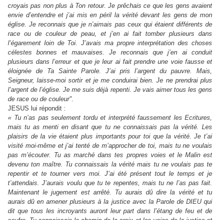
croyais pas non plus à Ton retour. Je prêchais ce que les gens avaient
envie d’entendre et j’ai mis en péril la vérité devant les gens de mon
église. Je reconnais que je n’aimais pas ceux qui étaient différents de
race ou de couleur de peau, et j’en ai fait tomber plusieurs dans
l’égarement loin de Toi. J’avais ma propre interprétation des choses
célestes bonnes et mauvaises. Je reconnais que j’en ai conduit
plusieurs dans l’erreur et que je leur ai fait prendre une voie fausse et
éloignée de Ta Sainte Parole. J’ai pris l’argent du pauvre. Mais,
Seigneur, laisse-moi sortir et je me conduirai bien. Je ne prendrai plus
l’argent de l’église. Je me suis déjà repenti. Je vais aimer tous les gens
de race ou de couleur".
JESUS lui répondit :
« Tu n’as pas seulement tordu et interprété faussement les Ecritures,
mais tu as menti en disant que tu ne connaissais pas la vérité. Les
plaisirs de la vie étaient plus importants pour toi que la vérité. Je t’ai
visité moi-même et j’ai tenté de m’approcher de toi, mais tu ne voulais
pas m’écouter. Tu as marché dans tes propres voies et le Malin est
devenu ton maître. Tu connaissais la vérité mais tu ne voulais pas te
repentir et te tourner vers moi. J’ai été présent tout le temps et je
t’attendais. J’aurais voulu que tu te repentes, mais tu ne l’as pas fait.
Maintenant le jugement est arrêté. Tu aurais dû dire la vérité et tu
aurais dû en amener plusieurs à la justice avec la Parole de DIEU qui
dit que tous les incroyants auront leur part dans l’étang de feu et de