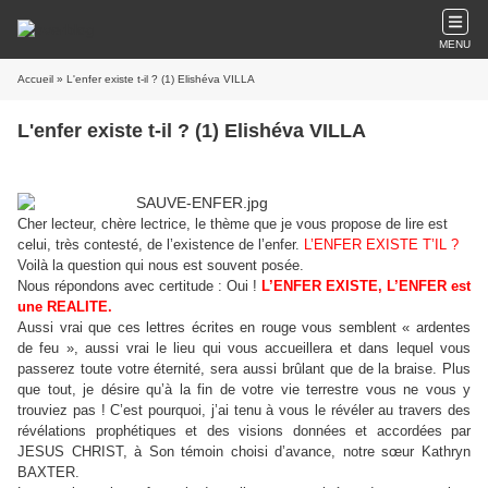
MENU
Accueil
» L'enfer existe t-il ? (1) Elishéva VILLA
L'enfer existe t-il ? (1) Elishéva VILLA
Cher lecteur, chère lectrice, le thème que je vous propose de lire est
celui, très contesté, de l’existence de l’enfer.
L’ENFER EXISTE T’IL ?
Voilà la question qui nous est souvent posée.
Nous répondons avec certitude : Oui !
L’ENFER EXISTE, L’ENFER est
une REALITE.
Aussi vrai que ces lettres écrites en rouge vous semblent « ardentes
de feu », aussi vrai le lieu qui vous accueillera et dans lequel vous
passerez toute votre éternité, sera aussi brûlant que de la braise. Plus
que tout, je désire qu’à la fin de votre vie terrestre vous ne vous y
trouviez pas ! C’est pourquoi, j’ai tenu à vous le révéler au travers des
révélations prophétiques et des visions données et accordées par
JESUS CHRIST, à Son témoin choisi d’avance, notre sœur Kathryn
BAXTER.