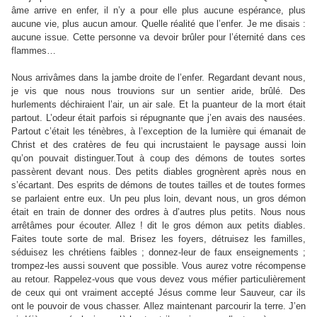
âme arrive en enfer, il n’y a pour elle plus aucune espérance, plus
aucune vie, plus aucun amour. Quelle réalité que l’enfer. Je me disais :
aucune issue. Cette personne va devoir brûler pour l’éternité dans ces
flammes…
Nous arrivâmes dans la jambe droite de l’enfer. Regardant devant nous,
je vis que nous nous trouvions sur un sentier aride, brûlé. Des
hurlements déchiraient l’air, un air sale. Et la puanteur de la mort était
partout. L’odeur était parfois si répugnante que j’en avais des nausées.
Partout c’était les ténèbres, à l’exception de la lumière qui émanait de
Christ et des cratères de feu qui incrustaient le paysage aussi loin
qu’on pouvait distinguer.Tout à coup des démons de toutes sortes
passèrent devant nous. Des petits diables grognèrent après nous en
s’écartant. Des esprits de démons de toutes tailles et de toutes formes
se parlaient entre eux. Un peu plus loin, devant nous, un gros démon
était en train de donner des ordres à d’autres plus petits. Nous nous
arrêtâmes pour écouter. Allez ! dit le gros démon aux petits diables.
Faites toute sorte de mal. Brisez les foyers, détruisez les familles,
séduisez les chrétiens faibles ; donnez-leur de faux enseignements ;
trompez-les aussi souvent que possible. Vous aurez votre récompense
au retour. Rappelez-vous que vous devez vous méfier particulièrement
de ceux qui ont vraiment accepté Jésus comme leur Sauveur, car ils
ont le pouvoir de vous chasser. Allez maintenant parcourir la terre. J’en