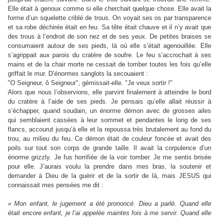
Elle était à genoux comme si elle cherchait quelque chose. Elle avait la
forme d’un squelette criblé de trous. On voyait ses os par transparence
et sa robe déchirée était en feu. Sa tête était chauve et il n’y avait que
des trous à l’endroit de son nez et de ses yeux. De petites braises se
consumaient autour de ses pieds, là où elle s’était agenouillée. Elle
s’agrippait aux parois du cratère de soufre. Le feu s’accrochait à ses
mains et de la chair morte ne cessait de tomber toutes les fois qu’elle
griffait le mur. D’énormes sanglots la secouaient :
"O Seigneur, ô Seigneur", gémissait-elle. "Je veux sortir !"
Alors que nous l’observions, elle parvint finalement à atteindre le bord
du cratère à l’aide de ses pieds. Je pensais qu’elle allait réussir à
s’échapper, quand soudain, un énorme démon avec de grosses ailes
qui semblaient cassées à leur sommet et pendantes le long de ses
flancs, accourut jusqu’à elle et la repoussa très brutalement au fond du
trou, au milieu du feu. Ce démon était de couleur foncée et avait des
poils sur tout son corps de grande taille. Il avait la corpulence d’un
énorme grizzly. Je fus horrifiée de la voir tomber. Je me sentis brisée
pour elle. J’aurais voulu la prendre dans mes bras, la soutenir et
demander à Dieu de la guérir et de la sortir de là, mais JESUS qui
connaissait mes pensées me dit :
« Mon enfant, le jugement a été prononcé. Dieu a parlé. Quand elle
était encore enfant, je l’ai appelée maintes fois à me servir. Quand elle