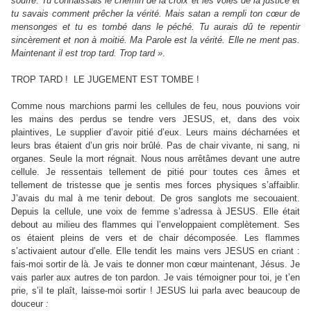
soufre. Tu connaissais le chemin de la croix et les voies de la justice et
tu savais comment prêcher la vérité. Mais satan a rempli ton cœur de
mensonges et tu es tombé dans le péché. Tu aurais dû te repentir
sincèrement et non à moitié. Ma Parole est la vérité. Elle ne ment pas.
Maintenant il est trop tard. Trop
tard »
.
TROP TARD ! LE JUGEMENT EST TOMBE !
Comme nous marchions parmi les cellules de feu, nous pouvions voir
les mains des perdus se tendre vers JESUS, et, dans des voix
plaintives, Le supplier d’avoir pitié d’eux. Leurs mains décharnées et
leurs bras étaient d’un gris noir brûlé. Pas de chair vivante, ni sang, ni
organes. Seule la mort régnait. Nous nous arrêtâmes devant une autre
cellule. Je ressentais tellement de pitié pour toutes ces âmes et
tellement de tristesse que je sentis mes forces physiques s’affaiblir.
J’avais du mal à me tenir debout. De gros sanglots me secouaient.
Depuis la cellule, une voix de femme s’adressa à JESUS. Elle était
debout au milieu des flammes qui l’enveloppaient complètement. Ses
os étaient pleins de vers et de chair décomposée. Les flammes
s’activaient autour d’elle. Elle tendit les mains vers JESUS en criant :
fais-moi sortir de là. Je vais te donner mon cœur maintenant, Jésus. Je
vais parler aux autres de ton pardon. Je vais témoigner pour toi, je t’en
prie, s’il te plaît, laisse-moi sortir ! JESUS lui parla avec beaucoup de
douceur
: