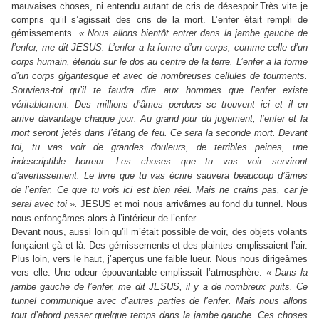
mauvaises choses, ni entendu autant de cris de désespoir.Très vite je
compris qu’il s’agissait des cris de la mort. L’enfer était rempli de
gémissements.
« Nous allons bientôt entrer dans la jambe gauche de
l’enfer, me dit JESUS. L’enfer a la forme d’un corps, comme celle d’un
corps humain, étendu sur le dos au centre de la terre. L’enfer a la forme
d’un corps gigantesque et avec de nombreuses cellules de tourments.
Souviens-toi qu’il te faudra dire aux hommes que l’enfer existe
véritablement. Des millions d’âmes perdues se trouvent ici et il en
arrive davantage chaque jour. Au grand jour du jugement, l’enfer et la
mort seront jetés dans l’étang de feu. Ce sera la seconde mort. Devant
toi, tu vas voir de grandes douleurs, de terribles peines, une
indescriptible horreur. Les choses que tu vas voir serviront
d’avertissement. Le livre que tu vas écrire sauvera beaucoup d’âmes
de l’enfer. Ce que tu vois ici est bien réel. Mais ne crains pas, car je
serai avec toi ».
JESUS et moi nous arrivâmes au fond du tunnel. Nous
nous enfonçâmes alors à l’intérieur de l’enfer.
Devant nous, aussi loin qu’il m’était possible de voir, des objets volants
fonçaient çà et là. Des gémissements et des plaintes emplissaient l’air.
Plus loin, vers le haut, j’aperçus une faible lueur. Nous nous dirigeâmes
vers elle. Une odeur épouvantable emplissait l’atmosphère.
« Dans la
jambe gauche de l’enfer, me dit JESUS, il y a de nombreux puits. Ce
tunnel communique avec d’autres parties de l’enfer. Mais nous allons
tout d’abord passer quelque temps dans la jambe gauche. Ces choses