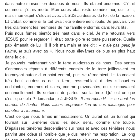
dans notre maison, en dessous de nous. Ils étaient endormis. C’était
comme si j’étais morte. Mon corps était resté derrière moi, sur le lit,
mais mon esprit s’élevait avec JESUS au-dessus du toit de la maison.
Et c’était comme si le toit avait été entièrement roulé. Je pouvais voir
très clairement les membres de ma famille endormis dans leurs lits.
Puis nous fûmes bientôt très haut dans le ciel. Je me retournai vers
JESUS pour le regarder. Il était toute gloire et toute puissance. Quelle
paix émanait de Lui !!! Il prit ma main et me dit :
« n’aie pas peur, je
t’aime, je suis avec toi »
. Nous nous élevâmes de plus en plus haut
dans le ciel.
Je pouvais maintenant voir la terre au-dessous de nous. Des sortes
d’entonnoirs répartis à différents endroits de la terre jaillissaient en
tournoyant autour d’un point central, puis se rétractaient. Ils tournaient
très haut au-dessus de la terre, ressemblant à des silhouettes
ondulantes, énormes et sales, comme provocantes, qui se mouvaient
continuellement. Ils sortaient de partout sur la terre. Qu’ est ce que
c’est que cela ? demandai je à JESUS.
Il me répondit : « ce sont les
entrées de l’enfer. Nous allons emprunter l’un de ces passages pour
pénétrer à l’intérieur ».
C’est ce que nous fîmes immédiatement. On aurait dit un tunnel qui
tournait sur lui-même dans les deux sens, comme une toupie.
D’épaisses ténèbres descendirent sur nous et avec ces ténèbres nous
parvint une odeur si horrible que je dus retenir ma respiration. Le long