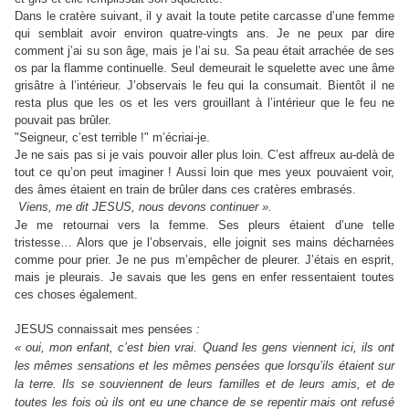
Dans le cratère suivant, il y avait la toute petite carcasse d’une femme
qui semblait avoir environ quatre-vingts ans. Je ne peux par dire
comment j’ai su son âge, mais je l’ai su. Sa peau était arrachée de ses
os par la flamme continuelle. Seul demeurait le squelette avec une âme
grisâtre à l’intérieur. J’observais le feu qui la consumait. Bientôt il ne
resta plus que les os et les vers grouillant à l’intérieur que le feu ne
pouvait pas brûler.
"Seigneur, c’est terrible !" m’écriai-je.
Je ne sais pas si je vais pouvoir aller plus loin. C’est affreux au-delà de
tout ce qu’on peut imaginer ! Aussi loin que mes yeux pouvaient voir,
des âmes étaient en train de brûler dans ces cratères embrasés.
Viens, me dit JESUS, nous devons continuer ».
Je me retournai vers la femme. Ses pleurs étaient d’une telle
tristesse… Alors que je l’observais, elle joignit ses mains décharnées
comme pour prier. Je ne pus m’empêcher de pleurer. J’étais en esprit,
mais je pleurais. Je savais que les gens en enfer ressentaient toutes
ces choses également.
JESUS connaissait mes pensées
:
« oui, mon enfant, c’est bien vrai. Quand les gens viennent ici, ils ont
les mêmes sensations et les mêmes pensées que lorsqu’ils étaient sur
la terre. Ils se souviennent de leurs familles et de leurs amis, et de
toutes les fois où ils ont eu une chance de se repentir mais ont refusé