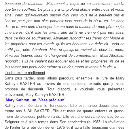
beaucoup de malheurs. Maintenant il reçoit ici sa consolation, tandis
que toi tu souffres. De plus il y a un profond abîme entre nous et vous,
ainsi, ceux qui voudraient passer d’ici vers vous ne le peuvent pas et
l’on ne peut pas non plus parvenir vers nous de là où tu es. Le riche
dit : je te prie père d’envoyer Lazare dans la maison de mon père où j’ai
cinq frères. Qu’il aille les avertir afin qu’ils ne viennent pas eux aussi
dans ce lieu de souffrances. Abraham répondit : tes frères ont Moïse et
les prophètes pour les avertir, qu’ils les écoutent. Le riche dit : cela ne
suffit pas, père Abraham. Mais si quelqu’un revient de chez les morts
et va les trouver, alors ils changeront de comportement. Mais Abraham
répondit : s’ils ne veulent pas écouter Moïse et les prophètes, ils ne se
laisseront pas persuader même si un des morts revenait à la vie. »
L’enfer existe réellement
!
Sans plus tarder, nous allons parcourir, ensemble, le livre de Mary
Kathryn BAXTER au travers de ces quelques extraits que je vous
propose de découvrir. Tout d’abord, je voudrais vous présenter,
brièvement, Mary Kathryn BAXTER :
Mary Kathryn, un "Vase précieux
"
Kathryn est née dans le Tennessee. Elle est mariée depuis plus de
trente ans à Bill BAXTER. Elle est mère de quatre enfants et grand-
mère de plusieurs petits-enfants. Elle est une servante consacrée au
Seigneur et à plein temps dans Son servicedepuis 1983. La révélation
de l’enfer lui a été donnée en 1976 et il aura fallu beaucoup d’années