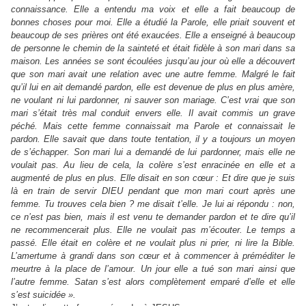
connaissance. Elle a entendu ma voix et elle a fait beaucoup de
bonnes choses pour moi. Elle a étudié la Parole, elle priait souvent et
beaucoup de ses prières ont été exaucées. Elle a enseigné à beaucoup
de personne le chemin de la sainteté et était fidèle à son mari dans sa
maison. Les années se sont écoulées jusqu’au jour où elle a découvert
que son mari avait une relation avec une autre femme. Malgré le fait
qu’il lui en ait demandé pardon, elle est devenue de plus en plus amère,
ne voulant ni lui pardonner, ni sauver son mariage. C’est vrai que son
mari s’était très mal conduit envers elle. Il avait commis un grave
péché. Mais cette femme connaissait ma Parole et connaissait le
pardon. Elle savait que dans toute tentation, il y a toujours un moyen
de s’échapper. Son mari lui a demandé de lui pardonner, mais elle ne
voulait pas. Au lieu de cela, la colère s’est enracinée en elle et a
augmenté de plus en plus. Elle disait en son cœur : Et dire que je suis
là en train de servir DIEU pendant que mon mari court après une
femme. Tu trouves cela bien ? me disait t’elle. Je lui ai répondu : non,
ce n’est pas bien, mais il est venu te demander pardon et te dire qu’il
ne recommencerait plus. Elle ne voulait pas m’écouter. Le temps a
passé. Elle était en colère et ne voulait plus ni prier, ni lire la Bible.
L’amertume à grandi dans son cœur et à commencer à préméditer le
meurtre à la place de l’amour. Un jour elle a tué son mari ainsi que
l’autre femme. Satan s’est alors complètement emparé d’elle et elle
s’est suicidée ».