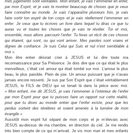
mes jugements sont véritables. Mon enfant, je vais t’emmener en enfer,
par mon Esprit, et je vais te montrer beaucoup de choses que je veux
faire connaître au monde. Je vais t’apparaître plusieurs fois, je vais
faire sortir ton esprit de ton corps et je vais réellement t’emmener en
enfer. Je veux que tu écrives un livre dans lequel tu diras ce que tu
auras vu et toutes les choses que je vais te révéler. Toi et moi,
ensemble, nous allons parcourir l’enfer. Tu feras un récit de ces choses
qui étaient, qui sont, ou qui vont arriver. Mes paroles sont vraies et
dignes de confiance. Je suis Celui qui Suis et nul n’est semblable à
moi ».
Mon être entier désirait crier à JESUS et lui dire toute ma
reconnaissance pour Sa Présence. Je dois dire que ce qui était le plus
merveilleux, c’était cet amour qui était tombé sur moi. L’amour le plus
beau, le plus paisible. Plein de joie. Un amour puissant que je n’avais
jamais encore ressenti. Je sus par Son Esprit que c’était véritablement
JESUS, le FILS de DIEU qui se tenait là dans la pièce avec moi.
« Mon enfant, me dit JESUS, je vais t’emmener à l’intérieur de l’enfer
par mon Esprit pour que tu puisses faire un rapport sur cette réalité,
pour que tu dises au monde entier que l’enfer existe, pour que les
perdus sortent des ténèbres et soient amenés à la lumière de mon
évangile »
Aussitôt mon esprit fut séparé de mon corps et je m’élevais avec
JESUS au-dessus de ma chambre, en direction du ciel. Je me rendis
très bien compte de ce qui m’arrivait. Je vis mon mari et mes enfants