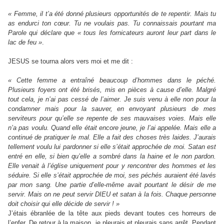
« Femme, il t’a été donné plusieurs opportunités de te repentir. Mais tu
as endurci ton cœur. Tu ne voulais pas. Tu connaissais pourtant ma
Parole qui déclare que « tous les fornicateurs auront leur part dans le
lac de feu »
.
JESUS se tourna alors vers moi et me dit :
« Cette femme a entraîné beaucoup d’hommes dans le péché.
Plusieurs foyers ont été brisés, mis en pièces à cause d’elle. Malgré
tout cela, je n’ai pas cessé de l’aimer. Je suis venu à elle non pour la
condamner mais pour la sauver, en envoyant plusieurs de mes
serviteurs pour qu’elle se repente de ses mauvaises voies. Mais elle
n’a pas voulu. Quand elle était encore jeune, je l’ai appelée. Mais elle a
continué de pratiquer le mal. Elle a fait des choses très laides. J’aurais
tellement voulu lui pardonner si elle s’était approchée de moi. Satan est
entré en elle, si bien qu’elle a sombré dans la haine et le non pardon.
Elle venait à l’église uniquement pour y rencontrer des hommes et les
séduire. Si elle s’était approchée de moi, ses péchés auraient été lavés
par mon sang. Une partie d’elle-même avait pourtant le désir de me
servir. Mais on ne peut servir DIEU et satan à la fois. Chaque personne
doit choisir qui elle décide de servir ! »
J’étais ébranlée de la tête aux pieds devant toutes ces horreurs de
l’enfer. De retour à la maison, je pleurais et pleurais sans arrêt. Pendant