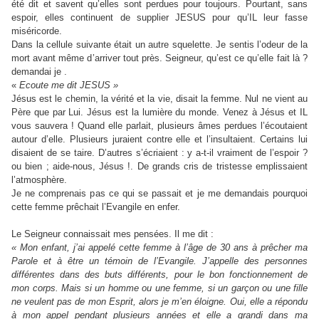
été dit et savent qu’elles sont perdues pour toujours. Pourtant, sans
espoir, elles continuent de supplier JESUS pour qu’IL leur fasse
miséricorde.
Dans la cellule suivante était un autre squelette. Je sentis l’odeur de la
mort avant même d’arriver tout près. Seigneur, qu’est ce qu’elle fait là ?
demandai je .
«
Ecoute me dit JESUS »
Jésus est le chemin, la vérité et la vie, disait la femme. Nul ne vient au
Père que par Lui. Jésus est la lumière du monde. Venez à Jésus et IL
vous sauvera ! Quand elle parlait, plusieurs âmes perdues l’écoutaient
autour d’elle. Plusieurs juraient contre elle et l’insultaient. Certains lui
disaient de se taire. D’autres s’écriaient : y a-t-il vraiment de l’espoir ?
ou bien ; aide-nous, Jésus !. De grands cris de tristesse emplissaient
l’atmosphère.
Je ne comprenais pas ce qui se passait et je me demandais pourquoi
cette femme prêchait l’Evangile en enfer.
Le Seigneur connaissait mes pensées. Il me dit :
« Mon enfant, j’ai appelé cette femme à l’âge de 30 ans à prêcher ma
Parole et à être un témoin de l’Evangile. J’appelle des personnes
différentes dans des buts différents, pour le bon fonctionnement de
mon corps. Mais si un homme ou une femme, si un garçon ou une fille
ne veulent pas de mon Esprit, alors je m’en éloigne. Oui, elle a répondu
à mon appel pendant plusieurs années et elle a grandi dans ma