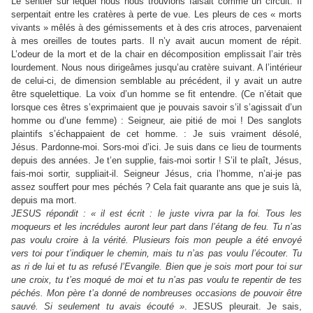
Le sentier sur lequel nous nous trouvions faisait comme un circuit. Il
serpentait entre les cratères à perte de vue. Les pleurs de ces « morts
vivants » mêlés à des gémissements et à des cris atroces, parvenaient
à mes oreilles de toutes parts. Il n’y avait aucun moment de répit.
L’odeur de la mort et de la chair en décomposition emplissait l’air très
lourdement. Nous nous dirigeâmes jusqu’au cratère suivant. A l’intérieur
de celui-ci, de dimension semblable au précédent, il y avait un autre
être squelettique. La voix d’un homme se fit entendre. (Ce n’était que
lorsque ces êtres s’exprimaient que je pouvais savoir s’il s’agissait d’un
homme ou d’une femme) : Seigneur, aie pitié de moi ! Des sanglots
plaintifs s’échappaient de cet homme. : Je suis vraiment désolé,
Jésus. Pardonne-moi. Sors-moi d’ici. Je suis dans ce lieu de tourments
depuis des années. Je t’en supplie, fais-moi sortir ! S’il te plaît, Jésus,
fais-moi sortir, suppliait-il. Seigneur Jésus, cria l’homme, n’ai-je pas
assez souffert pour mes péchés ? Cela fait quarante ans que je suis là,
depuis ma mort.
JESUS répondit : « il est écrit : le juste vivra par la foi. Tous les
moqueurs et les incrédules auront leur part dans l’étang de feu. Tu n’as
pas voulu croire à la vérité. Plusieurs fois mon peuple a été envoyé
vers toi pour t’indiquer le chemin, mais tu n’as pas voulu l’écouter. Tu
as ri de lui et tu as refusé l’Evangile. Bien que je sois mort pour toi sur
une croix, tu t’es moqué de moi et tu n’as pas voulu te repentir de tes
péchés. Mon père t’a donné de nombreuses occasions de pouvoir être
sauvé. Si seulement tu avais écouté »
. JESUS pleurait. Je sais,