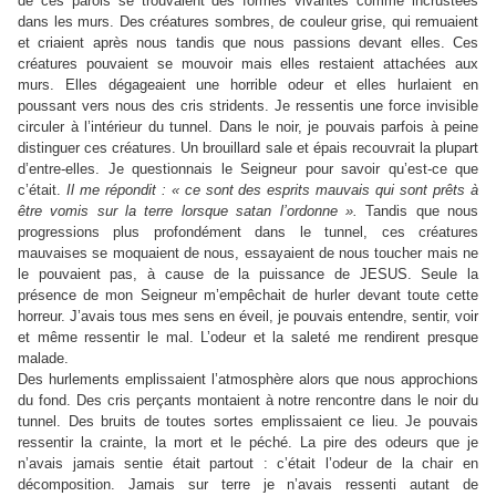
de ces parois se trouvaient des formes vivantes comme incrustées
dans les murs. Des créatures sombres, de couleur grise, qui remuaient
et criaient après nous tandis que nous passions devant elles. Ces
créatures pouvaient se mouvoir mais elles restaient attachées aux
murs. Elles dégageaient une horrible odeur et elles hurlaient en
poussant vers nous des cris stridents. Je ressentis une force invisible
circuler à l’intérieur du tunnel. Dans le noir, je pouvais parfois à peine
distinguer ces créatures. Un brouillard sale et épais recouvrait la plupart
d’entre-elles. Je questionnais le Seigneur pour savoir qu’est-ce que
c’était.
Il me répondit : « ce sont des esprits mauvais qui sont prêts à
être vomis sur la terre lorsque satan l’ordonne ».
Tandis que nous
progressions plus profondément dans le tunnel, ces créatures
mauvaises se moquaient de nous, essayaient de nous toucher mais ne
le pouvaient pas, à cause de la puissance de JESUS. Seule la
présence de mon Seigneur m’empêchait de hurler devant toute cette
horreur. J’avais tous mes sens en éveil, je pouvais entendre, sentir, voir
et même ressentir le mal. L’odeur et la saleté me rendirent presque
malade.
Des hurlements emplissaient l’atmosphère alors que nous approchions
du fond. Des cris perçants montaient à notre rencontre dans le noir du
tunnel. Des bruits de toutes sortes emplissaient ce lieu. Je pouvais
ressentir la crainte, la mort et le péché. La pire des odeurs que je
n’avais jamais sentie était partout : c’était l’odeur de la chair en
décomposition. Jamais sur terre je n’avais ressenti autant de