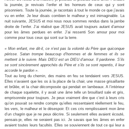
la journée, je revivais l’enfer et les horreurs de ceux qui y sont
prisonniers. Toute la journée, je racontais à tout le monde ce que j’avais
vu en enfer. Je leur disais combien le malheur y est inimaginable. La
nuit suivante, JESUS et moi nous nous sommes rendus dans la jambe
droite de l’enfer. J’ai réalisé que JESUS avait toujours autant d’amour
pour les âmes perdues en enfer. J’ai ressenti Son amour pour moi
comme pour tous ceux qui sont sur la terre.
« Mon enfant, me dit-il, ce n’est pas la volonté du Père que quiconque
périsse. Satan trompe beaucoup d’hommes et de femmes et ils se
mettent à le suivre. Mais DIEU est un DIEU d’amour. Il pardonne. S’ils
se sont sincèrement approchés du Père et s’ils se sont repentis, il leur
accorde le pardon »
.
Tout au long du chemin, des mains en feu se tendaient vers JESUS.
Elles n’avaient que les os à la place de la chair, une masse grisaillante
et brûlée, et la chair décomposée qui pendait en lambeaux. A l’intérieur
de chaque squelette, il y avait une âme telle un brouillard sale et gris,
emprisonnée pour toujours. Je peux vraiment dire que c’est à leurs cris
qu’on pouvait se rendre compte qu’elles ressentaient réellement le feu,
les vers, le malheur et le désespoir. Et ces cris remplissaient mon âme
d’un chagrin que je ne peux décrire. Si seulement elles avaient écouté,
pensais-je, elles ne seraient pas ici. Je savais que les âmes en enfer
avaient toutes leurs facultés. Elles se souviennent de tout ce qui leur a