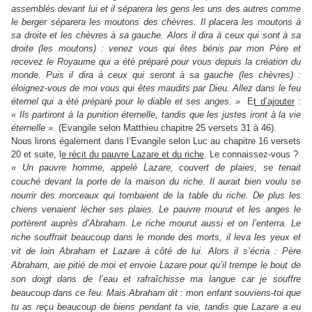
assemblés devant lui et il séparera les gens les uns des autres comme
le berger séparera les moutons des chèvres. Il placera les moutons à
sa droite et les chèvres à sa gauche. Alors il dira à ceux qui sont à sa
droite (les moutons) : venez vous qui êtes bénis par mon Père et
recevez le Royaume qui a été préparé pour vous depuis la création du
monde. Puis il dira à ceux qui seront à sa gauche (les chèvres) :
éloignez-vous de moi vous qui êtes maudits par Dieu. Allez dans le feu
éternel qui a été préparé pour le diable et ses anges. »
E
t d’ajouter
:
« Ils partiront à la punition éternelle, tandis que les justes iront à la vie
éternelle ».
(Evangile selon Matthieu chapitre 25 versets 31 à 46).
Nous lirons également dans l’Evangile selon Luc au chapitre 16 versets
20 et suite, l
e récit du pauvre Lazare et du riche
. Le connaissez-vous ?
« Un pauvre homme, appelé Lazare, couvert de plaies, se tenait
couché devant la porte de la maison du riche. Il aurait bien voulu se
nourrir des morceaux qui tombaient de la table du riche. De plus les
chiens venaient lécher ses plaies. Le pauvre mourut et les anges le
portèrent auprès d’Abraham. Le riche mourut aussi et on l’enterra. Le
riche souffrait beaucoup dans le monde des morts, il leva les yeux et
vit de loin Abraham et Lazare à côté de lui. Alors il s’écria : Père
Abraham, aie pitié de moi et envoie Lazare pour qu’il trempe le bout de
son doigt dans de l’eau et rafraîchisse ma langue car je souffre
beaucoup dans ce feu. Mais Abraham dit : mon enfant souviens-toi que
tu as reçu beaucoup de biens pendant ta vie, tandis que Lazare a eu