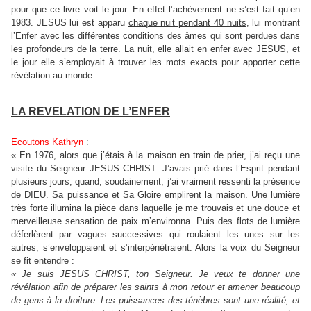
pour que ce livre voit le jour. En effet l’achèvement ne s’est fait qu’en
1983. JESUS lui est apparu
chaque nuit pendant 40 nuits
, lui montrant
l’Enfer avec les différentes conditions des âmes qui sont perdues dans
les profondeurs de la terre. La nuit, elle allait en enfer avec JESUS, et
le jour elle s’employait à trouver les mots exacts pour apporter cette
révélation au monde.
LA REVELATION DE L’ENFER
Ecoutons Kathryn
:
« En 1976, alors que j’étais à la maison en train de prier, j’ai reçu une
visite du Seigneur JESUS CHRIST. J’avais prié dans l’Esprit pendant
plusieurs jours, quand, soudainement, j’ai vraiment ressenti la présence
de DIEU. Sa puissance et Sa Gloire emplirent la maison. Une lumière
très forte illumina la pièce dans laquelle je me trouvais et une douce et
merveilleuse sensation de paix m’environna. Puis des flots de lumière
déferlèrent par vagues successives qui roulaient les unes sur les
autres, s’enveloppaient et s’interpénétraient. Alors la voix du Seigneur
se fit entendre :
« Je suis JESUS CHRIST, ton Seigneur. Je veux te donner une
révélation afin de préparer les saints à mon retour et amener beaucoup
de gens à la droiture. Les puissances des ténèbres sont une réalité, et