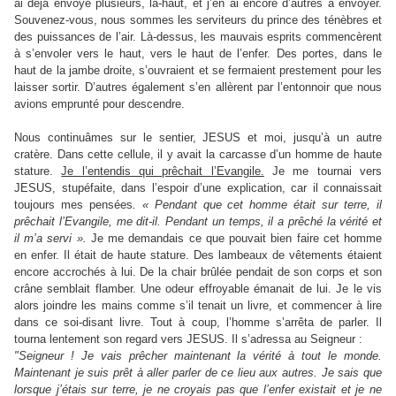
ai déjà envoyé plusieurs, là-haut, et j’en ai encore d’autres à envoyer.
Souvenez-vous, nous sommes les serviteurs du prince des ténèbres et
des puissances de l’air. Là-dessus, les mauvais esprits commencèrent
à s’envoler vers le haut, vers le haut de l’enfer. Des portes, dans le
haut de la jambe droite, s’ouvraient et se fermaient prestement pour les
laisser sortir. D’autres également s’en allèrent par l’entonnoir que nous
avions emprunté pour descendre.
Nous continuâmes sur le sentier, JESUS et moi, jusqu’à un autre
cratère. Dans cette cellule, il y avait la carcasse d’un homme de haute
stature.
Je l’entendis qui prêchait l’Evangile.
Je me tournai vers
JESUS, stupéfaite, dans l’espoir d’une explication, car il connaissait
toujours mes pensées
. « Pendant que cet homme était sur terre, il
prêchait l’Evangile, me dit-il. Pendant un temps, il a prêché la vérité et
il m’a servi ».
Je me demandais ce que pouvait bien faire cet homme
en enfer. Il était de haute stature. Des lambeaux de vêtements étaient
encore accrochés à lui. De la chair brûlée pendait de son corps et son
crâne semblait flamber. Une odeur effroyable émanait de lui. Je le vis
alors joindre les mains comme s’il tenait un livre, et commencer à lire
dans ce soi-disant livre. Tout à coup, l’homme s’arrêta de parler. Il
tourna lentement son regard vers JESUS. Il s’adressa au Seigneur :
"Seigneur ! Je vais prêcher maintenant la vérité à tout le monde.
Maintenant je suis prêt à aller parler de ce lieu aux autres. Je sais que
lorsque j’étais sur terre, je ne croyais pas que l’enfer existait et je ne