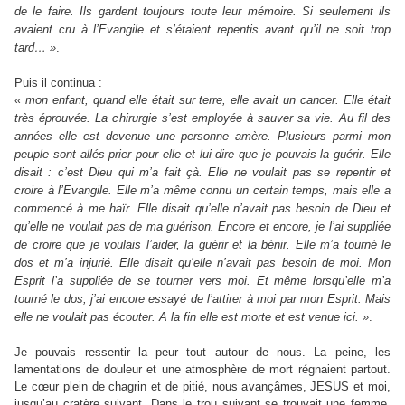
de le faire. Ils gardent toujours toute leur mémoire. Si seulement ils
avaient cru à l’Evangile et s’étaient repentis avant qu’il ne soit trop
tard… »
.
Puis il continua :
« mon enfant, quand elle était sur terre, elle avait un cancer. Elle était
très éprouvée. La chirurgie s’est employée à sauver sa vie. Au fil des
années elle est devenue une personne amère. Plusieurs parmi mon
peuple sont allés prier pour elle et lui dire que je pouvais la guérir. Elle
disait : c’est Dieu qui m’a fait çà. Elle ne voulait pas se repentir et
croire à l’Evangile. Elle m’a même connu un certain temps, mais elle a
commencé à me haïr. Elle disait qu’elle n’avait pas besoin de Dieu et
qu’elle ne voulait pas de ma guérison. Encore et encore, je l’ai suppliée
de croire que je voulais l’aider, la guérir et la bénir. Elle m’a tourné le
dos et m’a injurié. Elle disait qu’elle n’avait pas besoin de moi. Mon
Esprit l’a suppliée de se tourner vers moi. Et même lorsqu’elle m’a
tourné le dos, j’ai encore essayé de l’attirer à moi par mon Esprit. Mais
elle ne voulait pas écouter. A la fin elle est morte et est venue ici. »
.
Je pouvais ressentir la peur tout autour de nous. La peine, les
lamentations de douleur et une atmosphère de mort régnaient partout.
Le cœur plein de chagrin et de pitié, nous avançâmes, JESUS et moi,
jusqu’au cratère suivant. Dans le trou suivant se trouvait une femme.