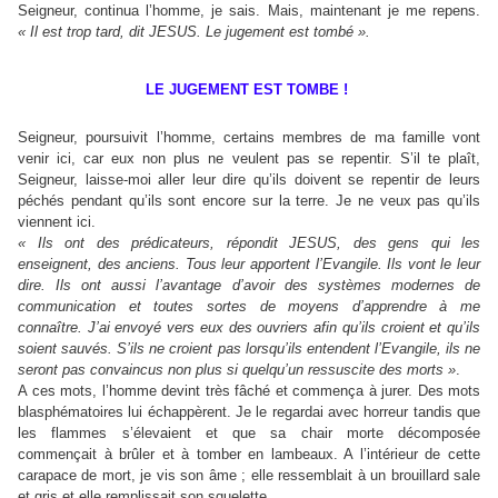
Seigneur, continua l’homme, je sais. Mais, maintenant je me repens.
« Il est trop tard, dit JESUS. Le jugement est tombé ».
LE JUGEMENT EST TOMBE !
Seigneur, poursuivit l’homme, certains membres de ma famille vont
venir ici, car eux non plus ne veulent pas se repentir. S’il te plaît,
Seigneur, laisse-moi aller leur dire qu’ils doivent se repentir de leurs
péchés pendant qu’ils sont encore sur la terre. Je ne veux pas qu’ils
viennent ici.
« Ils ont des prédicateurs, répondit JESUS, des gens qui les
enseignent, des anciens. Tous leur apportent l’Evangile. Ils vont le leur
dire. Ils ont aussi l’avantage d’avoir des systèmes modernes de
communication et toutes sortes de moyens d’apprendre à me
connaître. J’ai envoyé vers eux des ouvriers afin qu’ils croient et qu’ils
soient sauvés. S’ils ne croient pas lorsqu’ils entendent l’Evangile, ils ne
seront pas convaincus non plus si quelqu’un ressuscite des morts »
.
A ces mots, l’homme devint très fâché et commença à jurer. Des mots
blasphématoires lui échappèrent. Je le regardai avec horreur tandis que
les flammes s’élevaient et que sa chair morte décomposée
commençait à brûler et à tomber en lambeaux. A l’intérieur de cette
carapace de mort, je vis son âme ; elle ressemblait à un brouillard sale
et gris et elle remplissait son squelette.