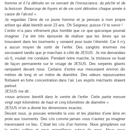
homme et il l’a détruite en se servant de l’insouciance, du péché et de
la boisson. Beaucoup de foyers et de vie sont détruites chaque année à
cause de l’alcool ».
Je regardais l’âme de ce jeune homme et je pensais à mon propre
enfant qui allait bientôt avoir 23 ans. Oh Seigneur, puisse t’il te servir !
L’enfer m’a paru infiniment plus horrible que ce que quiconque pourrait
imaginer. J’ai été très éprouvée de réaliser que les âmes qui se
trouvaient dans les tourments y seraient pour toute l’éternité. Car il n’y
a aucun moyen de sortir de l’enfer. Des sanglots énormes me
secouaient tandis que je marchais à côté de JESUS. Je me demandais
où IL voulait me conduire. Pendant notre marche, la tristesse se lisait
de façon permanente sur le visage de JESUS. Des serpents géants
rampaient devant nous. Certains d’entre eux mesuraient environ dix
mètres de long et un mètre de diamètre. Des odeurs repoussantes
flottaient en forte concentration dans l’air. Les esprits méchants étaient
partout.
JESUS me dit :
«nous arrivons bientôt dans le ventre de l’enfer. Cette partie mesure
vingt sept kilomètres de haut et cinq kilomètres de diamètre ».
JESUS m’en a donné les dimensions exactes.
Devant nous, je pouvais entendre la voix et les plaintes d’une âme en
proie aux tourments. Des cris comme jamais vous n’auriez pu imaginer
traversaient ce lieu. C’était les cris d’un homme. Nous grimpâmes sur
la petite colline et nous regardâmes autour de nous. Nous nous