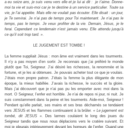
a eu seize ans, je suis venu vers elle et je lui ai dit : je t’aime. Donne-
moi ta vie et suis-moi car je te destine à un service particulier. Toute sa
vie, je l’ai appelée. Mais elle ne voulait pas écouter. Elle disait : un jour,
je Te servirai. Je n’ai pas de temps pour Toi maintenant. Je n’ai pas le
temps, pas le temps. Je veux profiter de la vie. Demain, Jésus, je le
ferai. Cependant ce lendemain n’est jamais venu. Elle attendu jusqu’à
ce qu’il soit trop tard. »
.
LE JUGEMENT EST TOMBE !
La femme suppliait Jésus : mon âme est vraiment dans les tourments.
Il n’y a pas moyen d’en sortir. Je reconnais que j’ai préféré le monde
plutôt que Toi, Seigneur. J’ai désiré les richesses, la renommée et la
fortune, et je les ai obtenues. Je pouvais acheter tout ce que je voulais.
J’étais mon propre patron. J’étais la femme la plus élégante de mon
époque, la mieux habillée. J’avais la richesse, le succès et la gloire.
Mais j’ai découvert que je n’ai pas pu les emporter avec moi dans la
mort. O Seigneur, l’enfer est horrible. Je n’ai de repos ni jour, ni nuit. Je
suis constamment dans la peine et les tourments. Aide-moi, Seigneur !
Pendant qu’elle parlait, ses mains et ses bras décharnés se tendaient
vers JESUS et les flammes continuaient à la brûler.
« Le jugement est
tombé, dit JESUS ».
Des larmes coulaient le long des joues du
Seigneur tandis que nous nous déplacions vers le cratère suivant. Et
moi je pleurais intérieurement devant les horreurs de l’enfer. Quand une