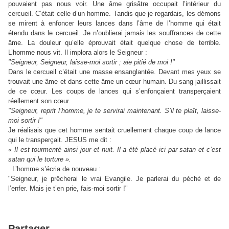
pouvaient pas nous voir. Une âme grisâtre occupait l’intérieur du
cercueil. C’était celle d’un homme. Tandis que je regardais, les démons
se mirent à enfoncer leurs lances dans l’âme de l’homme qui était
étendu dans le cercueil. Je n’oublierai jamais les souffrances de cette
âme. La douleur qu’elle éprouvait était quelque chose de terrible.
L’homme nous vit. Il implora alors le Seigneur :
"Seigneur, Seigneur, laisse-moi sortir ; aie pitié de moi !"
Dans le cercueil c’était une masse ensanglantée. Devant mes yeux se
trouvait une âme et dans cette âme un cœur humain. Du sang jaillissait
de ce cœur. Les coups de lances qui s’enfonçaient transperçaient
réellement son cœur.
"Seigneur, reprit l’homme, je te servirai maintenant. S’il te plaît, laisse-
moi sortir !"
Je réalisais que cet homme sentait cruellement chaque coup de lance
qui le transperçait. JESUS me dit :
« Il est tourmenté ainsi jour et nuit. Il a été placé ici par satan et c’est
satan qui le torture ».
L’homme s’écria de nouveau :
"Seigneur, je prêcherai le vrai Evangile. Je parlerai du péché et de
l’enfer. Mais je t’en prie, fais-moi sortir !"
Partager