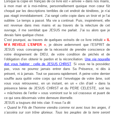
Lorsque la copie en français de ce livre est « arrivée » dans nos mains,
à mon mari et à moi-même, personnellement quoique mon cœur fût
choqué par les descriptions terribles de cet endroit de ténèbres, je n’ai
pas réagit immédiatement. J’ai rangé cette copie dans un tiroir et je l’ai
oubliée. Le temps a passé. Ma vie a continué. Puis, inopinément, elle
est revenue dans mes mains et au travers de la relecture de cet
ouvrage, il me semblait que JESUS me parlait. J’ai su alors que je
devais faire quelque chose.
C’est pourquoi, au travers de quelques extraits de ce livre intitulé
« IL
M’A REVELE L’ENFER »
,
je désire ardemment que l’ESPRIT de
JESUS vous convainque de la nécessité de prendre conscience de
votre éloignement de DIEU, de votre condition de péchés et de
l’obligation d’en obtenir le pardon et la réconciliation.
Une vie nouvelle
doit vous habiter : celle de JESUS CHRIST
. Si vous ne la possédez
pas, vous ne pourrez jamais entrer dans Sa Présence, ni dès à
présent, ni à jamais.
Tout se passera rapidement. A peine votre dernier
souffle aura quitté votre corps qui est l’enveloppe de votre âme, soit
vous vous retrouverez, en un instant, en un « clin d’œil » dans la
présence bénie de JESUS CHRIST et du PERE CELESTE, soit les
« mâchoires de l’enfer » vous vomiront sur le sol crasseux et puant de
ce qui sera désormais votre demeure éternelle.
JESUS a toujours été très clair. Il nous l’a dit
« Quand le Fils de l’homme viendra comme roi avec tous les anges, il
s’assiéra sur son trône glorieux. Tous les peuples de la terre seront