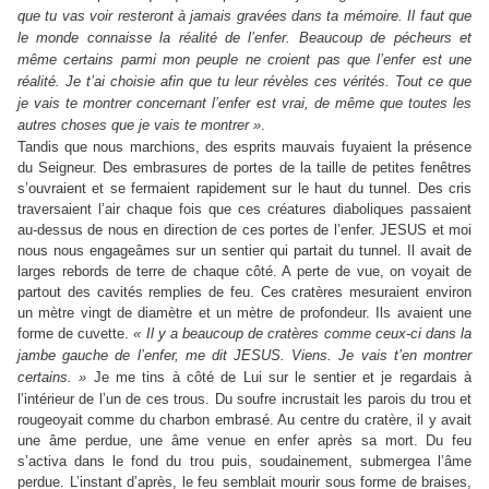
que tu vas voir resteront à jamais gravées dans ta mémoire. Il faut que
le monde connaisse la réalité de l’enfer. Beaucoup de pécheurs et
même certains parmi mon peuple ne croient pas que l’enfer est une
réalité. Je t’ai choisie afin que tu leur révèles ces vérités. Tout ce que
je vais te montrer concernant l’enfer est vrai, de même que toutes les
autres choses que je vais te montrer »
.
Tandis que nous marchions, des esprits mauvais fuyaient la présence
du Seigneur. Des embrasures de portes de la taille de petites fenêtres
s’ouvraient et se fermaient rapidement sur le haut du tunnel. Des cris
traversaient l’air chaque fois que ces créatures diaboliques passaient
au-dessus de nous en direction de ces portes de l’enfer. JESUS et moi
nous nous engageâmes sur un sentier qui partait du tunnel. Il avait de
larges rebords de terre de chaque côté. A perte de vue, on voyait de
partout des cavités remplies de feu. Ces cratères mesuraient environ
un mètre vingt de diamètre et un mètre de profondeur. Ils avaient une
forme de cuvette.
« Il y a beaucoup de cratères comme ceux-ci dans la
jambe gauche de l’enfer, me dit JESUS. Viens. Je vais t’en montrer
certains. »
Je me tins à côté de Lui sur le sentier et je regardais à
l’intérieur de l’un de ces trous. Du soufre incrustait les parois du trou et
rougeoyait comme du charbon embrasé. Au centre du cratère, il y avait
une âme perdue, une âme venue en enfer après sa mort. Du feu
s’activa dans le fond du trou puis, soudainement, submergea l’âme
perdue. L’instant d’après, le feu semblait mourir sous forme de braises,