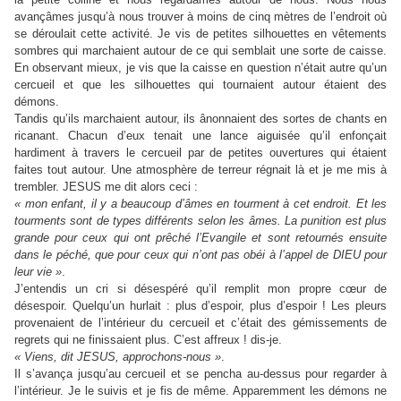
avançâmes jusqu’à nous trouver à moins de cinq mètres de l’endroit où
se déroulait cette activité. Je vis de petites silhouettes en vêtements
sombres qui marchaient autour de ce qui semblait une sorte de caisse.
En observant mieux, je vis que la caisse en question n’était autre qu’un
cercueil et que les silhouettes qui tournaient autour étaient des
démons.
Tandis qu’ils marchaient autour, ils ânonnaient des sortes de chants en
ricanant. Chacun d’eux tenait une lance aiguisée qu’il enfonçait
hardiment à travers le cercueil par de petites ouvertures qui étaient
faites tout autour. Une atmosphère de terreur régnait là et je me mis à
trembler. JESUS me dit alors ceci :
« mon enfant, il y a beaucoup d’âmes en tourment à cet endroit. Et les
tourments sont de types différents selon les âmes. La punition est plus
grande pour ceux qui ont prêché l’Evangile et sont retournés ensuite
dans le péché, que pour ceux qui n’ont pas obéi à l’appel de DIEU pour
leur vie »
.
J’entendis un cri si désespéré qu’il remplit mon propre cœur de
désespoir. Quelqu’un hurlait : plus d’espoir, plus d’espoir ! Les pleurs
provenaient de l’intérieur du cercueil et c’était des gémissements de
regrets qui ne finissaient plus. C’est affreux ! dis-je.
« Viens, dit JESUS, approchons-nous »
.
Il s’avança jusqu’au cercueil et se pencha au-dessus pour regarder à
l’intérieur. Je le suivis et je fis de même. Apparemment les démons ne