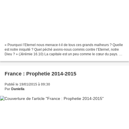
« Pourquoi l’Eternel nous menace-t-il de tous ces grands malheurs ? Quelle
est notre iniquité ? Quel péché avons-nous commis contre l’Eternel, notre
Dieu ? » (Jérémie 16.10) La capitale est un peu comme le cœur du pays. Ce
cœur a été frappé de plein fouet...
France : Prophetie 2014-2015
Publié le 19/01/2015 à 09:30
Par
Daniella