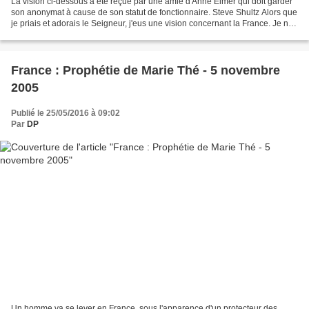
La vision ci-dessous a été reçue par une amie d'Anne Elmer qui doit garder
son anonymat à cause de son statut de fonctionnaire. Steve Shultz Alors que
je priais et adorais le Seigneur, j'eus une vision concernant la France. Je ne
réalisais qu'après coup...
France : Prophétie de Marie Thé - 5 novembre
2005
Publié le 25/05/2016 à 09:02
Par
DP
Un homme va se lever en France, sous l'apparence d'un protecteur des