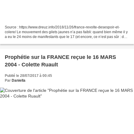
Source : https://www.dreuz.info/2018/11/26/france-revolte-desespoir-et-
colere/ Le mouvement des gilets jaunes n’a pas faibli: quand bien même il y
a eu le 24 moins de manifestants que le 17 (et encore, ce n’est pas sûr : des
chiffres très contradictoires...
Prophétie sur la FRANCE reçue le 16 MARS
2004 - Colette Ruault
Publié le 28/07/2017 à 00:45
Par
Daniella