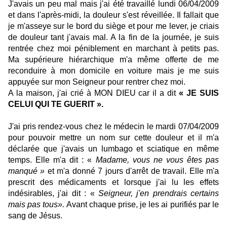
J'avais un peu mal mais j'ai été travaillé lundi 06/04/2009
et dans l'après-midi, la douleur s'est réveillée. Il fallait que
je m'asseye sur le bord du siège et pour me lever, je criais
de douleur tant j'avais mal. A la fin de la journée, je suis
rentrée chez moi péniblement en marchant à petits pas.
Ma supérieure hiérarchique m'a même offerte de me
reconduire à mon domicile en voiture mais je me suis
appuyée sur mon Seigneur pour rentrer chez moi.
A la maison, j'ai crié à MON DIEU car il a dit
« JE SUIS
CELUI QUI TE GUERIT ».
J'ai pris rendez-vous chez le médecin le mardi 07/04/2009
pour pouvoir mettre un nom sur cette douleur et il m'a
déclarée que j'avais un lumbago et sciatique en même
temps. Elle m'a dit : «
Madame, vous ne vous êtes pas
manqué »
et m'a donné 7 jours d'arrêt de travail. Elle m'a
prescrit des médicaments et lorsque j'ai lu les effets
indésirables, j'ai dit : «
Seigneur, j'en prendrais certains
mais pas tous».
Avant chaque prise, je les ai purifiés par le
sang de Jésus.