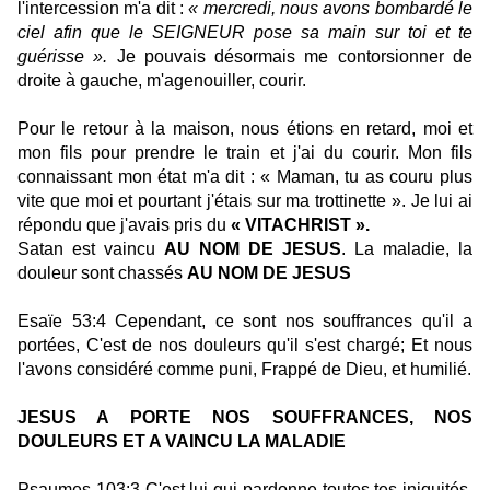
l'intercession m'a dit :
« mercredi, nous avons bombardé le
ciel afin que le SEIGNEUR pose sa main sur toi et te
guérisse ».
Je pouvais désormais me contorsionner de
droite à gauche, m'agenouiller, courir.
Pour le retour à la maison, nous étions en retard, moi et
mon fils pour prendre le train et j'ai du courir. Mon fils
connaissant mon état m'a dit : « Maman, tu as couru plus
vite que moi et pourtant j'étais sur ma trottinette ». Je lui ai
répondu que j'avais pris du
« VITACHRIST ».
Satan est vaincu
AU NOM DE JESUS
. La maladie, la
douleur sont chassés
AU NOM DE JESUS
Esaïe 53:4 Cependant, ce sont nos souffrances qu'il a
portées, C'est de nos douleurs qu'il s'est chargé; Et nous
l'avons considéré comme puni, Frappé de Dieu, et humilié.
JESUS A PORTE NOS SOUFFRANCES, NOS
DOULEURS ET A VAINCU LA MALADIE
Psaumes 103:3 C'est lui qui pardonne toutes tes iniquités,