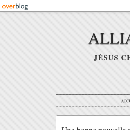
ALLI
JÉSUS C
ACC
Une bonne nouvelle r