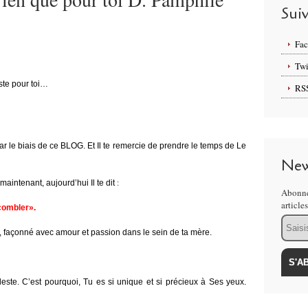
Sui
Fa
Twi
te pour toi…
RS
e par le biais de ce BLOG. Et Il te remercie de prendre le temps de Le
New
:
maintenant, aujourd’hui Il te dit
Abonne
article
combler».
Email
issé, façonné avec amour et passion dans le sein de ta mère.
este. C’est pourquoi, Tu es si unique et si précieux à Ses yeux.