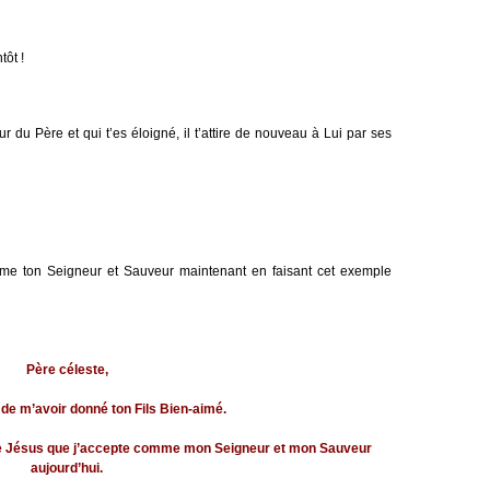
tôt !
r du Père et qui t’es éloigné, il t’attire de nouveau à Lui par ses
omme ton Seigneur et Sauveur maintenant en faisant cet exemple
Père céleste,
 de m’avoir donné ton Fils Bien-aimé.
g de Jésus que j’accepte comme mon Seigneur et mon Sauveur
aujourd’hui.