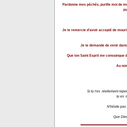
Pardonne mes péchés, purifie moi de mes 
pu
Je te remercie d’avoir accepté de mourir
Je te demande de venir dans
Que ton Saint Esprit me convainque de
Au nom 
Si tu t’es réellement repen
tu es 
N'hésite pas 
Que Die