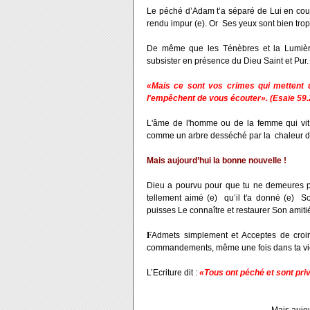
Le péché d’Adam t’a séparé de Lui en coup
rendu impur (e). Or Ses yeux sont bien trop 
De même que les Ténèbres et la Lumière 
subsister en présence du Dieu Saint et Pur.
«Mais ce sont vos crimes qui mettent 
l'empêchent de vous écouter». (Esaïe 59.
L'âme de l'homme ou de la femme qui vit s
comme un arbre desséché par la chaleur du 
Mais aujourd’hui la bonne nouvelle !
Dieu a pourvu pour que tu ne demeures pas
tellement aimé (e) qu’il t'a donné (e) S
puisses Le connaître et restaurer Son amiti
F
Admets simplement et Acceptes de croi
commandements, même une fois dans ta vi
L’Ecriture dit :
«Tous ont péché et sont pri