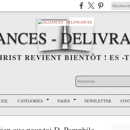
ANCES - DELIVR
HRIST REVIENT BIENTÔT ! ES -T
UEIL
CATÉGORIES
PAGES
NEWSLETTER
CON
ien que pour toi D. Pamphile