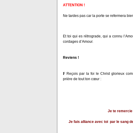
ATTENTION
!
Ne tardes pas car la porte se refermera
bien
Et toi qui es rétrograde, qui a connu l’Amou
cordages d’Amour.
Reviens !
F
Reçois par la foi le Christ glorieux c
prière de tout ton cœur :
Je te remercie
Je fais alliance avec toi par le san