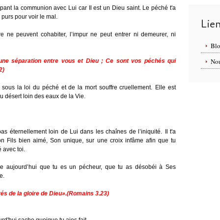
ant la communion avec Lui car Il est un Dieu saint. Le péché t'a
purs pour voir le mal.
Lie
ne peuvent cohabiter, l’impur ne peut entrer ni demeurer, ni
Blo
Nou
une séparation entre vous et Dieu ; Ce sont vos péchés qui
2)
ous la loi du péché et de la mort souffre cruellement.
Elle est
désert loin des eaux de la Vie.
 éternellement loin de Lui dans les chaînes de l’iniquité.
Il t'a
on Fils bien aimé, Son unique, sur une croix infâme afin que tu
é avec toi.
re aujourd’hui que tu es un pécheur, que tu as désobéi à Ses
e.
vés de la gloire de Dieu».(Romains 3.23
)