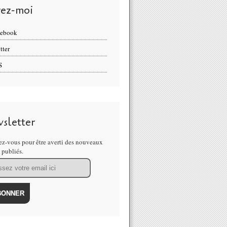
vez-moi
cebook
tter
S
sletter
z-vous pour être averti des nouveaux
s publiés.