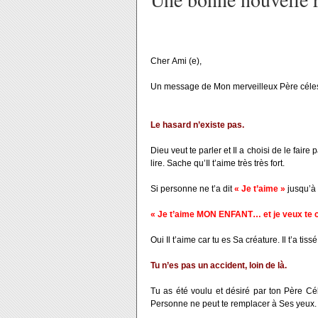
Cher
Ami (e),
Un message de Mon merveilleux Père céles
Le hasard n’existe pas.
Dieu veut te parler et Il a choisi de le fair
lire. Sache qu’Il t’aime très très fort.
Si personne ne t’a dit
« Je t’aime »
jusqu’à 
« Je t’aime MON ENFANT… et je veux te 
Oui Il t’aime car tu es Sa créature. Il t’a t
Tu n’es pas un accident, loin de là.
Tu as été voulu et désiré par ton Père Cél
Personne ne peut te remplacer à Ses yeux.