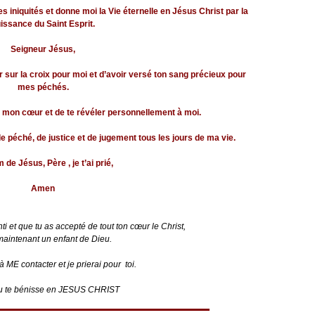
iniquités et donne moi la Vie éternelle en Jésus Christ par la
issance du Saint Esprit.
Seigneur Jésus,
 sur la croix pour moi et d’avoir versé ton sang précieux pour
mes péchés.
 mon cœur et de te révéler personnellement à moi.
 péché, de justice et de jugement tous les jours de ma vie.
de Jésus, Père , je t’ai prié,
Amen
ti et que tu as accepté de tout ton cœur le Christ,
maintenant un enfant de Dieu.
à ME contacter et je prierai pour toi.
u te bénisse en JESUS CHRIST