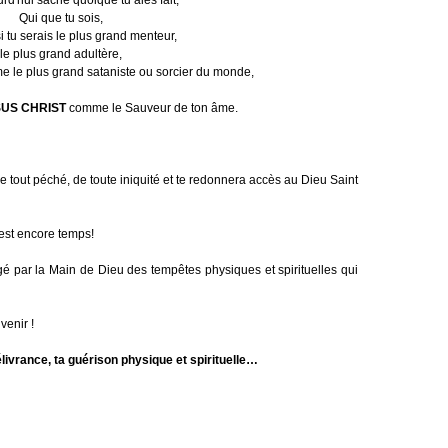
rd'hui sache quoique tu aies fait,
Qui que tu sois,
 tu serais le plus grand menteur,
le plus grand adultère,
me le plus grand sataniste ou sorcier du monde,
US CHRIST
comme le Sauveur de ton âme.
de tout péché, de toute iniquité et te redonnera accès au Dieu Saint
l est encore temps!
é par la Main de Dieu des tempêtes physiques et spirituelles qui
venir !
ivrance, ta guérison physique et spirituelle…