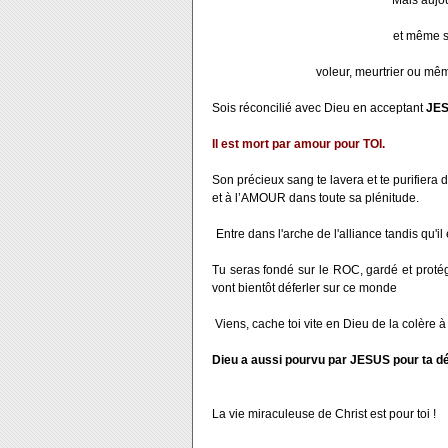
Mais aujou
et même si
voleur, meurtrier ou mê
Sois réconcilié avec Dieu en acceptant
JES
Il est mort par amour pour TOI.
Son précieux sang te lavera et te purifiera 
et à l’AMOUR dans toute sa plénitude.
Entre dans l'arche de l'alliance tandis qu'i
Tu seras fondé sur le ROC, gardé et protég
vont bientôt déferler sur ce monde
Viens, cache toi vite en Dieu de la colère à 
Dieu a aussi pourvu par JESUS pour ta dél
La vie miraculeuse de Christ est pour toi !