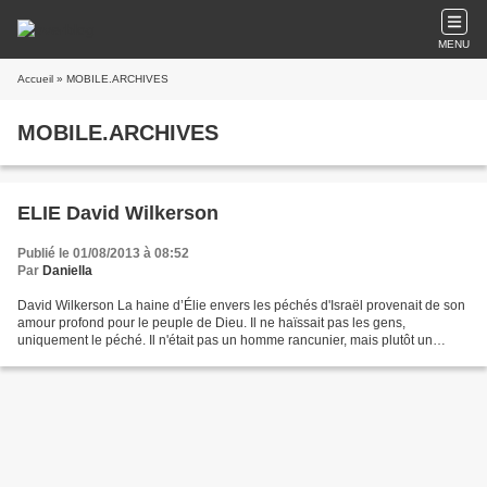
MENU
Accueil
» MOBILE.ARCHIVES
MOBILE.ARCHIVES
ELIE David Wilkerson
Publié le 01/08/2013 à 08:52
Par
Daniella
David Wilkerson La haine d’Élie envers les péchés d'Israël provenait de son
amour profond pour le peuple de Dieu. Il ne haïssait pas les gens,
uniquement le péché. Il n'était pas un homme rancunier, mais plutôt un
homme dont le cœur aspirait à un retour...