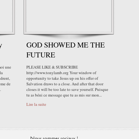
y
GOD SHOWED ME THE
FUTURE
moi une
PLEASE LIKE & SUBSCRIBE
la
http://www.tonylamb.org Your window of
ndrent,
opportunity to take Jesus up on his offer of
lème de
Salvation draws to a close. And after that door
.
closes it will be too late to save yourself. Puisque
tu as béni ce message que tu as mis sur mon...
Lire la suite
Nous sommes sociaux !