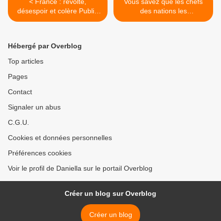
< France : révolte,
Vous savez que les chefs
désespoir et colère Publié
des nations les
par Guy Millière
tyrannisent...JM Chevrier >
Hébergé par Overblog
Top articles
Pages
Contact
Signaler un abus
C.G.U.
Cookies et données personnelles
Préférences cookies
Voir le profil de Daniella sur le portail Overblog
Créer un blog sur Overblog
Créer un blog