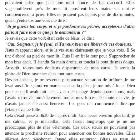
pouvaient prier que j'aie une mort douce. Je fus d'accord. Elles
s'agenouillèrent près de mon lit, posèrent leurs mains sur moi et
commencèrent à prier. Elles ne priaient pas depuis plus de dix minutes,
quand j'entendis une voix me dire :
"Si je guéris ton corps, et si je pardonne tes péchés, acceptes-tu d'aller
partout faire tout ce que je te demanderai ?"
Je savais que cette voix était celle de Jésus. Je dis :
"Oui, Seigneur, je le ferai, si Tu veux bien me libérer de ces douleurs."
Jésus m'apparut alors, et je le vis aussi clairement que je vous vois. Il Se
tint d'abord au pied de mon lit. Puis Il en fit le tour pour S'approcher de
mon bras droit. Il étendit Sa main droite, et toucha le bout de mes doigts.
Aussitôt, toutes mes douleurs disparurent de mon corps. Je sentis la
gloire de Dieu rayonner dans tout mon corps.
Dès cet instant, je ne ressentis plus aucune sensation de brûlure. Je me
levai aussitôt et, tout en marchant dans la pièce, je me mis à louer Dieu
pour ce qu'Il avait fait. Je n'avais rien mangé depuis quatre jours, mais
j'avais retrouvé immédiatement toutes mes forces. De toute ma vie, je
n'avais jamais été aussi heureuse. Les gens ont commencé à dire que
j'étais devenue folle.
Cela s'était passé à 3h30 de l'après-midi. Une heure environ plus tard, je
me calmai, et je m'habillai. Cela faisait longtemps que je ne me
préoccupais plus de mes vêtements. Ces deux sœurs ne pouvaient pas
attendre la prochaine réunion pour annoncer ces bonnes nouvelles. Elles
allèrent donc téléphoner. Quand elles revinrent, j'étais en train de