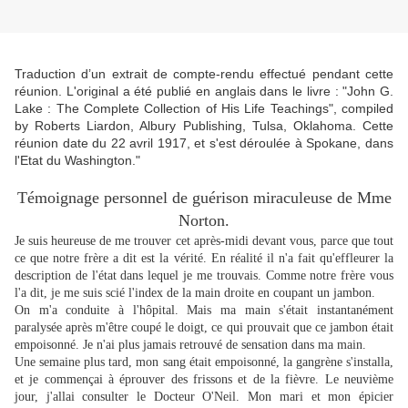
Traduction d’un extrait de compte-rendu effectué pendant cette
réunion. L'original a été publié en anglais dans le livre : "John G.
Lake : The Complete Collection of His Life Teachings", compiled
by Roberts Liardon, Albury Publishing, Tulsa, Oklahoma. Cette
réunion date du 22 avril 1917, et s'est déroulée à Spokane, dans
l'Etat du Washington."
Témoignage personnel de guérison miraculeuse de Mme
Norton.
Je suis heureuse de me trouver cet après-midi devant vous, parce que tout
ce que notre frère a dit est la vérité. En réalité il n'a fait qu'effleurer la
description de l'état dans lequel je me trouvais. Comme notre frère vous
l'a dit, je me suis scié l'index de la main droite en coupant un jambon.
On m'a conduite à l'hôpital. Mais ma main s'était instantanément
paralysée après m'être coupé le doigt, ce qui prouvait que ce jambon était
empoisonné. Je n'ai plus jamais retrouvé de sensation dans ma main.
Une semaine plus tard, mon sang était empoisonné, la gangrène s'installa,
et je commençai à éprouver des frissons et de la fièvre. Le neuvième
jour, j'allai consulter le Docteur O'Neil. Mon mari et mon épicier