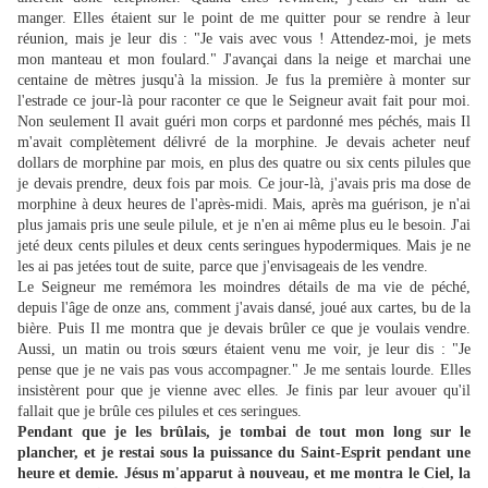
manger. Elles étaient sur le point de me quitter pour se rendre à leur
réunion, mais je leur dis : "Je vais avec vous ! Attendez-moi, je mets
mon manteau et mon foulard." J'avançai dans la neige et marchai une
centaine de mètres jusqu'à la mission. Je fus la première à monter sur
l'estrade ce jour-là pour raconter ce que le Seigneur avait fait pour moi.
Non seulement Il avait guéri mon corps et pardonné mes péchés, mais Il
m'avait complètement délivré de la morphine. Je devais acheter neuf
dollars de morphine par mois, en plus des quatre ou six cents pilules que
je devais prendre, deux fois par mois. Ce jour-là, j'avais pris ma dose de
morphine à deux heures de l'après-midi. Mais, après ma guérison, je n'ai
plus jamais pris une seule pilule, et je n'en ai même plus eu le besoin. J'ai
jeté deux cents pilules et deux cents seringues hypodermiques. Mais je ne
les ai pas jetées tout de suite, parce que j'envisageais de les vendre.
Le Seigneur me remémora les moindres détails de ma vie de péché,
depuis l'âge de onze ans, comment j'avais dansé, joué aux cartes, bu de la
bière. Puis Il me montra que je devais brûler ce que je voulais vendre.
Aussi, un matin ou trois sœurs étaient venu me voir, je leur dis : "Je
pense que je ne vais pas vous accompagner." Je me sentais lourde. Elles
insistèrent pour que je vienne avec elles. Je finis par leur avouer qu'il
fallait que je brûle ces pilules et ces seringues.
Pendant que je les brûlais, je tombai de tout mon long sur le
plancher, et je restai sous la puissance du Saint-Esprit pendant une
heure et demie. Jésus m'apparut à nouveau, et me montra le Ciel, la