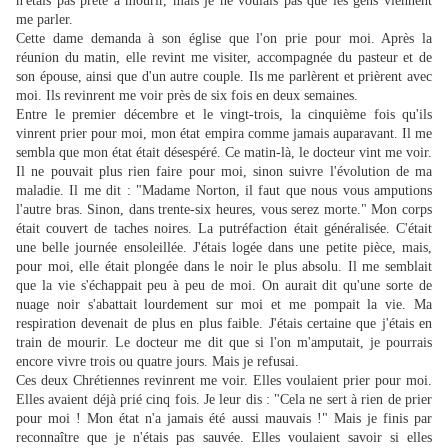
n'étais pas prête à mourir, mais je ne voulais pas que les gens viennent
me parler.
Cette dame demanda à son église que l'on prie pour moi. Après la
réunion du matin, elle revint me visiter, accompagnée du pasteur et de
son épouse, ainsi que d'un autre couple. Ils me parlèrent et prièrent avec
moi. Ils revinrent me voir près de six fois en deux semaines.
Entre le premier décembre et le vingt-trois, la cinquième fois qu'ils
vinrent prier pour moi, mon état empira comme jamais auparavant. Il me
sembla que mon état était désespéré. Ce matin-là, le docteur vint me voir.
Il ne pouvait plus rien faire pour moi, sinon suivre l'évolution de ma
maladie. Il me dit : "Madame Norton, il faut que nous vous amputions
l'autre bras. Sinon, dans trente-six heures, vous serez morte." Mon corps
était couvert de taches noires. La putréfaction était généralisée. C'était
une belle journée ensoleillée. J'étais logée dans une petite pièce, mais,
pour moi, elle était plongée dans le noir le plus absolu. Il me semblait
que la vie s'échappait peu à peu de moi. On aurait dit qu'une sorte de
nuage noir s'abattait lourdement sur moi et me pompait la vie. Ma
respiration devenait de plus en plus faible. J'étais certaine que j'étais en
train de mourir. Le docteur me dit que si l'on m'amputait, je pourrais
encore vivre trois ou quatre jours. Mais je refusai.
Ces deux Chrétiennes revinrent me voir. Elles voulaient prier pour moi.
Elles avaient déjà prié cinq fois. Je leur dis : "Cela ne sert à rien de prier
pour moi ! Mon état n'a jamais été aussi mauvais !" Mais je finis par
reconnaître que je n'étais pas sauvée. Elles voulaient savoir si elles