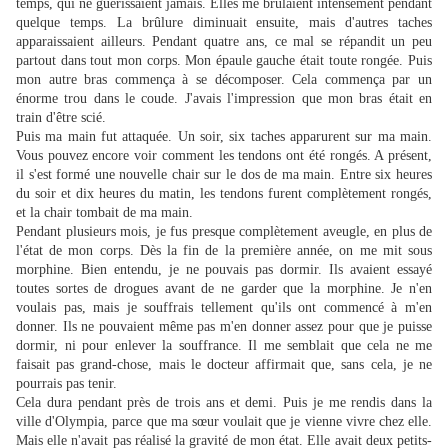
temps, qui ne guérissaient jamais. Elles me brûlaient intensément pendant
quelque temps. La brûlure diminuait ensuite, mais d'autres taches
apparaissaient ailleurs. Pendant quatre ans, ce mal se répandit un peu
partout dans tout mon corps. Mon épaule gauche était toute rongée. Puis
mon autre bras commença à se décomposer. Cela commença par un
énorme trou dans le coude. J'avais l'impression que mon bras était en
train d'être scié.
Puis ma main fut attaquée. Un soir, six taches apparurent sur ma main.
Vous pouvez encore voir comment les tendons ont été rongés. A présent,
il s'est formé une nouvelle chair sur le dos de ma main. Entre six heures
du soir et dix heures du matin, les tendons furent complètement rongés,
et la chair tombait de ma main.
Pendant plusieurs mois, je fus presque complètement aveugle, en plus de
l'état de mon corps. Dès la fin de la première année, on me mit sous
morphine. Bien entendu, je ne pouvais pas dormir. Ils avaient essayé
toutes sortes de drogues avant de ne garder que la morphine. Je n'en
voulais pas, mais je souffrais tellement qu'ils ont commencé à m'en
donner. Ils ne pouvaient même pas m'en donner assez pour que je puisse
dormir, ni pour enlever la souffrance. Il me semblait que cela ne me
faisait pas grand-chose, mais le docteur affirmait que, sans cela, je ne
pourrais pas tenir.
Cela dura pendant près de trois ans et demi. Puis je me rendis dans la
ville d'Olympia, parce que ma sœur voulait que je vienne vivre chez elle.
Mais elle n'avait pas réalisé la gravité de mon état. Elle avait deux petits-