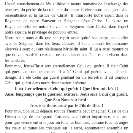
Un tel attouchement de Jésus libère la nature humaine de l'esclavage des
ténèbres, du péché, de la crainte et du doute. Il élève notre âme jusqu'à la
ressemblance et la justice de Christ. Il transporte notre esprit dans le
Royaume de notre Sauveur et Seigneur Jésus-Christ. Il existe un
Royaume, celui de notre Sauveur et Seigneur Jésus-Christ, dans lequel
notre esprit a le privilège de pouvoir entrer.
Notre sœur nous a dit que son esprit avait quitté son corps, pour aller
avec le Seigneur dans les lieux célestes. Il lui a montré les domaines
réservés à ceux qui ont réellement hérité du salut. Il lui a aussi montré ce
que doivent souffrir ceux qui ne connaissent pas Dieu et qui vivent dans
les ténèbres.
Pour moi, Jésus-Christ sera éternellement Celui qui guérit. Il était Celui
qui guérit au commencement. Il a été Celui qui guérit avant même le
déluge. Il a été Celui qui guérit pendant Sa vie terrestre. Il est toujours
Celui qui guérit dans notre dispensation présente.
Il est éternellement Celui qui guérit ! Que Dieu soit béni !
Aussi longtemps que la guérison existera, Jésus sera Celui qui guérit.
Que Son Nom soit béni !
Je suis enthousiasmé par le Fils de Dieu !
Pour moi, Son salut dépasse tout ce l'homme peut imaginer. C'est ce que
Dieu a conçu de plus grand. J'attends avec joie et impatience, et je prie
pour que vienne enfin le jour où tous les hommes, comme tous les anges
des cieux et toutes les créatures sur la terre, entonneront ensemble un