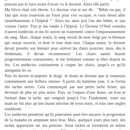
pouvais pas le faire avant d'avoir vu le docteur. Alors elle partit.
Ma fièvre était très élevée. Le docteur vint et me dit : "Bébés ou pas, il
faut que nous trouvions un foyer pour s'en occuper, et vous devez aller
immédiatement à l'hôpital !" Alors ma sœur prit l'un des bébés, et une
voisine l'autre. Puis je me rendis à l'hôpital. Le Docteur O'Neil consulta
d'autres médecins et me fit suivre un traitement contre l'empoisonnement
du sang. Mais, chaque matin, le sang sortait de mon doigt par la blessure
qui restait ouverte, et dont le tour était noir. Chaque matin, le docteur
devait prendre son bistouri pour enlever les chairs pourries, mais, dès le
lendemain, il devait recommencer. Les chairs saines étaient
progressivement contaminées, et me brûlaient comme si elles étaient en
feu. Les médecins continuèrent à couper les chairs, jusqu'à ce qu'ils
atteignent les os.
Puis ils durent m'amputer le doigt. Je disais au docteur que je ressentais
constamment une brûlure intense. A partir du huitième jour, il se forma
des taches noires. Cela commençait par une petite tache brune, qui
devenait de plus en plus noire. Puis, en l'espace d'une heure, un trou se
formait dans la tache, qui rongeait jusqu'à l'os. Finalement, toute ma
main ne fut plus qu'une masse informe de trous noirs, et tous mes ongles
tombèrent.
Les médecins pensèrent qu'ils pourraient peut-être enrayer la progression
de la maladie en amputant mon bras. Mais, quelques jours plus tard, des
taches apparurent sur ma poitrine. Seize taches se formèrent en même