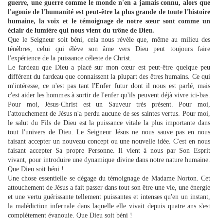
guerre, une guerre comme le monde n'en a jamais connu, alors que
l'agonie de l'humanité est peut-être la plus grande de toute l'histoire
humaine, la voix et le témoignage de notre sœur sont comme un
éclair de lumière qui nous vient du trône de Dieu.
Que le Seigneur soit béni, cela nous révèle que, même au milieu des
ténèbres, celui qui élève son âme vers Dieu peut toujours faire
l'expérience de la puissance céleste de Christ.
Le fardeau que Dieu a placé sur mon cœur est peut-être quelque peu
différent du fardeau que connaissent la plupart des êtres humains. Ce qui
m'intéresse, ce n'est pas tant l'Enfer futur dont il nous est parlé, mais
c'est aider les hommes à sortir de l'enfer qu'ils peuvent déjà vivre ici-bas.
Pour moi, Jésus-Christ est un Sauveur très présent. Pour moi,
l'attouchement de Jésus n'a perdu aucune de ses saintes vertus. Pour moi,
le salut du Fils de Dieu est la puissance vitale la plus importante dans
tout l'univers de Dieu. Le Seigneur Jésus ne nous sauve pas en nous
faisant accepter un nouveau concept ou une nouvelle idée. C'est en nous
faisant accepter Sa propre Personne. Il vient à nous par Son Esprit
vivant, pour introduire une dynamique divine dans notre nature humaine.
Que Dieu soit béni !
Une chose essentielle se dégage du témoignage de Madame Norton. Cet
attouchement de Jésus a fait passer dans tout son être une vie, une énergie
et une vertu guérissante tellement puissantes et intenses qu'en un instant,
la malédiction infernale dans laquelle elle vivait depuis quatre ans s'est
complètement évanouie. Que Dieu soit béni !