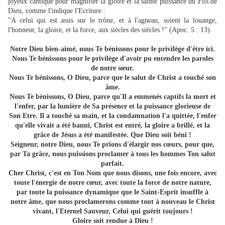
joyeux cantique pour magnifier la gloire et la sainte puissance du Fils de
Dieu, comme l'indique l'Ecriture :
"A celui qui est assis sur le trône, et à l'agneau, soient la louange,
l'honneur, la gloire, et la force, aux siècles des siècles !" (Apoc. 5 : 13).
Notre Dieu bien-aimé, nous Te bénissons pour le privilège d'être ici.
Nous Te bénissons pour le privilège d'avoir pu entendre les paroles
de notre sœur.
Nous Te bénissons, O Dieu, parce que le salut de Christ a touché son
âme.
Nous Te bénissons, O Dieu, parce qu'Il a emmenés captifs la mort et
l'enfer, par la lumière de Sa présence et la puissance glorieuse de
Son Etre. Il a touché sa main, et la condamnation l'a quittée, l'enfer
qu'elle vivait a été banni, Christ est entré, la gloire a brillé, et la
grâce de Jésus a été manifestée. Que Dieu soit béni !
Seigneur, notre Dieu, nous Te prions d'élargir nos cœurs, pour que,
par Ta grâce, nous puissions proclamer à tous les hommes Ton salut
parfait.
Cher Christ, c'est en Ton Nom que nous disons, une fois encore, avec
toute l'énergie de notre cœur, avec toute la force de notre nature,
par toute la puissance dynamique que le Saint-Esprit insuffle à
notre âme, que nous proclamerons comme tout à nouveau le Christ
vivant, l'Eternel Sauveur, Celui qui guérit toujours !
Gloire soit rendue à Dieu !