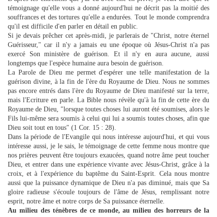
témoignage qu'elle vous a donné aujourd'hui ne décrit pas la moitié des
souffrances et des tortures qu'elle a endurées. Tout le monde comprendra
qu'il est difficile d'en parler en détail en public.
Si je devais prêcher cet après-midi, je parlerais de "Christ, notre éternel
Guérisseur," car il n'y a jamais eu une époque où Jésus-Christ n'a pas
exercé Son ministère de guérison. Et il n'y en aura aucune, aussi
longtemps que l'espèce humaine aura besoin de guérison.
La Parole de Dieu me permet d'espérer une telle manifestation de la
guérison divine, à la fin de l'ère du Royaume de Dieu. Nous ne sommes
pas encore entrés dans l'ère du Royaume de Dieu manifesté sur la terre,
mais l'Ecriture en parle. La Bible nous révèle qu'à la fin de cette ère du
Royaume de Dieu, "lorsque toutes choses lui auront été soumises, alors le
Fils lui-même sera soumis à celui qui lui a soumis toutes choses, afin que
Dieu soit tout en tous" (1 Cor. 15 : 28).
Dans la période de l'Evangile qui nous intéresse aujourd'hui, et qui vous
intéresse aussi, je le sais, le témoignage de cette femme nous montre que
nos prières peuvent être toujours exaucées, quand notre âme peut toucher
Dieu, et entrer dans une expérience vivante avec Jésus-Christ, grâce à la
croix, et à l'expérience du baptême du Saint-Esprit. Cela nous montre
aussi que la puissance dynamique de Dieu n'a pas diminué, mais que Sa
gloire radieuse s'écoule toujours de l'âme de Jésus, remplissant notre
esprit, notre âme et notre corps de Sa puissance éternelle.
Au milieu des ténèbres de ce monde, au milieu des horreurs de la