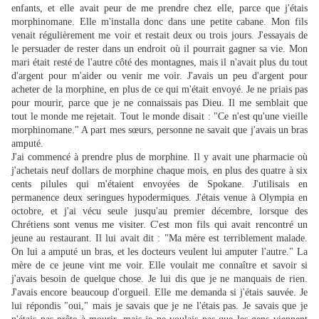
enfants, et elle avait peur de me prendre chez elle, parce que j'étais
morphinomane. Elle m'installa donc dans une petite cabane. Mon fils
venait régulièrement me voir et restait deux ou trois jours. J'essayais de
le persuader de rester dans un endroit où il pourrait gagner sa vie. Mon
mari était resté de l'autre côté des montagnes, mais il n'avait plus du tout
d'argent pour m'aider ou venir me voir. J'avais un peu d'argent pour
acheter de la morphine, en plus de ce qui m'était envoyé. Je ne priais pas
pour mourir, parce que je ne connaissais pas Dieu. Il me semblait que
tout le monde me rejetait. Tout le monde disait : "Ce n'est qu'une vieille
morphinomane." A part mes sœurs, personne ne savait que j'avais un bras
amputé.
J'ai commencé à prendre plus de morphine. Il y avait une pharmacie où
j'achetais neuf dollars de morphine chaque mois, en plus des quatre à six
cents pilules qui m'étaient envoyées de Spokane. J'utilisais en
permanence deux seringues hypodermiques. J'étais venue à Olympia en
octobre, et j'ai vécu seule jusqu'au premier décembre, lorsque des
Chrétiens sont venus me visiter. C'est mon fils qui avait rencontré un
jeune au restaurant. Il lui avait dit : "Ma mère est terriblement malade.
On lui a amputé un bras, et les docteurs veulent lui amputer l'autre." La
mère de ce jeune vint me voir. Elle voulait me connaître et savoir si
j'avais besoin de quelque chose. Je lui dis que je ne manquais de rien.
J'avais encore beaucoup d'orgueil. Elle me demanda si j'étais sauvée. Je
lui répondis "oui," mais je savais que je ne l'étais pas. Je savais que je