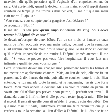
m'avaient dit qu'ils pensaient qu'il s'agissait d'un empoisonnement du
sang. Cet après-midi, quand le docteur vit ma main, et qu'il apprit depuis
combien de temps je me trouvais dans cet état, il me dit que ma main
était morte. Il ajouta :
"Vous rendez-vous compte que la gangrène s'est déclarée ?"
Je répondis : "Non !"
Il me dit :
"C'est pire qu'un empoisonnement du sang. Vous devez
rentrer à l'hôpital dès ce soir !"
Je devais m'occuper de deux bébés, l'un de six mois, et l'autre de onze
mois. Je m'en occupais avec ma main valide, pensant que la sensation
allait revenir quand ma main droite serait guérie. Je dis donc au docteur
qu'il m'était impossible de me rendre à l'hôpital immédiatement. Il me
dit : "Si vous ne pouvez pas vous faire hospitaliser, il vous faut une
infirmière qualifiée pour vous soigner."
Cette infirmière devait me changer mon pansement toutes les heures et
me mettre des applications chaudes. Mais, au lieu de cela, elle me fit un
pansement à dix heures du soir, puis alla se coucher toute la nuit. Bien
entendu, je fus malade toute la nuit, et le lendemain, j'avais une forte
fièvre. Mon mari appela le docteur. Mais sa voiture tomba en panne. Il
savait que s'il n'allait pas prévenir son patron, il perdrait son travail. Il
demanda donc à l'infirmière si elle pouvait rester jusqu'à midi. Elle fut
d'accord. Il pensait qu'elle pouvait m'aider à prendre soin des bébés. Dès
que mon mari fut parti, l'infirmière voulut me faire promettre que je la
garderais toute la semaine, au lieu d'aller à l'hôpital. Je lui dis que je ne