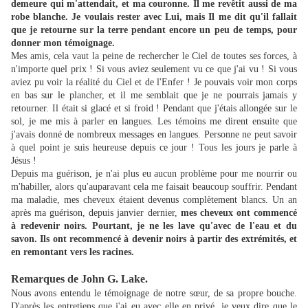
demeure qui m'attendait, et ma couronne. Il me revêtit aussi de ma
robe blanche. Je voulais rester avec Lui, mais Il me dit qu'il fallait
que je retourne sur la terre pendant encore un peu de temps, pour
donner mon témoignage.
Mes amis, cela vaut la peine de rechercher le Ciel de toutes ses forces, à
n'importe quel prix ! Si vous aviez seulement vu ce que j'ai vu ! Si vous
aviez pu voir la réalité du Ciel et de l'Enfer ! Je pouvais voir mon corps
en bas sur le plancher, et il me semblait que je ne pourrais jamais y
retourner. Il était si glacé et si froid ! Pendant que j'étais allongée sur le
sol, je me mis à parler en langues. Les témoins me dirent ensuite que
j'avais donné de nombreux messages en langues. Personne ne peut savoir
à quel point je suis heureuse depuis ce jour ! Tous les jours je parle à
Jésus !
Depuis ma guérison, je n'ai plus eu aucun problème pour me nourrir ou
m'habiller, alors qu'auparavant cela me faisait beaucoup souffrir. Pendant
ma maladie, mes cheveux étaient devenus complètement blancs. Un an
après ma guérison, depuis janvier dernier,
mes cheveux ont commencé
à redevenir noirs. Pourtant, je ne les lave qu'avec de l'eau et du
savon. Ils ont recommencé à devenir noirs à partir des extrémités, et
en remontant vers les racines.
Remarques de John G. Lake.
Nous avons entendu le témoignage de notre sœur, de sa propre bouche.
D'après les entretiens que j'ai eu avec elle en privé, je veux dire que le