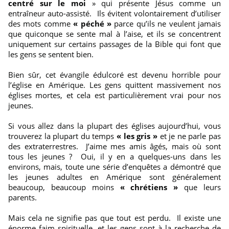
centré sur le moi
» qui présente Jésus comme un
entraîneur auto-assisté. Ils évitent volontairement d’utiliser
des mots comme
« péché »
parce qu’ils ne veulent jamais
que quiconque se sente mal à l’aise, et ils se concentrent
uniquement sur certains passages de la Bible qui font que
les gens se sentent bien.
Bien sûr, cet évangile édulcoré est devenu horrible pour
l’église en Amérique. Les gens quittent massivement nos
églises mortes, et cela est particulièrement vrai pour nos
jeunes.
Si vous allez dans la plupart des églises aujourd’hui, vous
trouverez la plupart du temps
« les gris »
et je ne parle pas
des extraterrestres. J’aime mes amis âgés, mais où sont
tous les jeunes ? Oui, il y en a quelques-uns dans les
environs, mais, toute une série d’enquêtes a démontré que
les jeunes adultes en Amérique sont généralement
beaucoup, beaucoup moins
« chrétiens »
que leurs
parents.
Mais cela ne signifie pas que tout est perdu. Il existe une
énorme faim spirituelle, et les gens sont à la recherche de