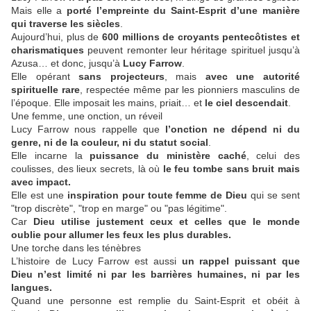
Mais elle a
porté l’empreinte du Saint-Esprit d’une manière
qui traverse les siècles
.
Aujourd’hui, plus de
600 millions de croyants pentecôtistes et
charismatiques
peuvent remonter leur héritage spirituel jusqu’à
Azusa… et donc, jusqu’à
Lucy Farrow
.
Elle opérant
sans projecteurs
, mais
avec une autorité
spirituelle rare
, respectée même par les pionniers masculins de
l’époque. Elle imposait les mains, priait… et
le ciel descendait
.
Une femme, une onction, un réveil
Lucy Farrow nous rappelle que
l’onction ne dépend ni du
genre, ni de la couleur, ni du statut social
.
Elle incarne la
puissance du ministère caché
, celui des
coulisses, des lieux secrets, là où
le feu tombe sans bruit mais
avec impact.
Elle est une
inspiration pour toute femme de Dieu
qui se sent
"trop discrète", "trop en marge" ou "pas légitime".
Car
Dieu utilise justement ceux et celles que le monde
oublie pour allumer les feux les plus durables.
Une torche dans les ténèbres
L’histoire de Lucy Farrow est aussi
un rappel puissant que
Dieu n’est limité ni par les barrières humaines, ni par les
langues.
Quand une personne est remplie du Saint-Esprit et obéit à