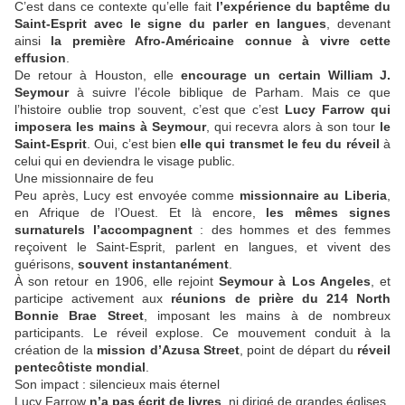
C’est dans ce contexte qu’elle fait
l’expérience du baptême du
Saint-Esprit avec le signe du parler en langues
, devenant
ainsi
la première Afro-Américaine connue à vivre cette
effusion
.
De retour à Houston, elle
encourage un certain William J.
Seymour
à suivre l’école biblique de Parham. Mais ce que
l’histoire oublie trop souvent, c’est que c’est
Lucy Farrow qui
imposera les mains à Seymour
, qui recevra alors à son tour
le
Saint-Esprit
. Oui, c’est bien
elle qui transmet le feu du réveil
à
celui qui en deviendra le visage public.
Une missionnaire de feu
Peu après, Lucy est envoyée comme
missionnaire au Liberia
,
en Afrique de l’Ouest. Et là encore,
les mêmes signes
surnaturels l’accompagnent
: des hommes et des femmes
reçoivent le Saint-Esprit, parlent en langues, et vivent des
guérisons,
souvent instantanément
.
À son retour en 1906, elle rejoint
Seymour à Los Angeles
, et
participe activement aux
réunions de prière du 214 North
Bonnie Brae Street
, imposant les mains à de nombreux
participants. Le réveil explose. Ce mouvement conduit à la
création de la
mission d’Azusa Street
, point de départ du
réveil
pentecôtiste mondial
.
Son impact : silencieux mais éternel
Lucy Farrow
n’a pas écrit de livres
, ni dirigé de grandes églises.