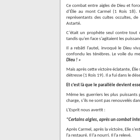
Ce combat entre aigles de Dieu et for
d’Élie au mont Carmel (1 Rois 18). F
représentants des cultes occultes, de 
Astarté.
C’était un prophète seul contre tout 
tandis qu’en face s’agitaient les puissa
Il a rebâti l’autel, invoqué le Dieu v
confondu les ténèbres. Le voile du me
Dieu ! »
Mais après cette victoire éclatante, Éli
détresse (1 Rois 19). Il a fui dans le dés
Et c’est là que le parallèle devient es
Même les guerriers les plus puissants p
charge, s’ils ne sont pas renouvelés dan
L’Esprit nous avertit :
“Certains aigles, après un combat int
Après Carmel, après la victoire, Elie s’es
l’a restauré. Il l’a nourri. Il l’a relevé.