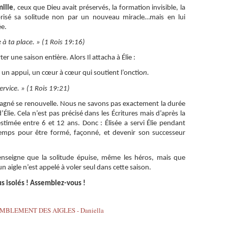
mille
, ceux que Dieu avait préservés, la formation invisible, la
risé sa solitude non par un nouveau miracle…mais en lui
ée.
 à ta place. » (1 Rois 19:16)
er une saison entière. Alors Il attacha à Élie :
, un appui, un cœur à cœur qui soutient l’onctio
n.
 service. » (1 Rois 19:21)
ompagné se renouvelle. Nous ne savons pas exactement la durée
’Élie. Cela n’est pas précisé dans les Écritures mais d’après la
estimée entre 6 et 12 ans. Donc : Élisée a servi Élie pendant
emps pour être formé, façonné, et devenir son successeur
enseigne que la solitude épuise, même les héros, mais que
n aigle n’est appelé à voler seul dans cette saison.
us isolés ! Assemblez-vous !