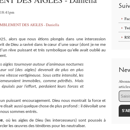
Sui
, 18:41pm
Fa
Twi
RS
025, alors que nous étions plongés dans une intercession
sprit de Dieu a ravivé dans le cœur d’une sœur (dont je ne me
’un rêve puissant et très symbolique qu’elle avait oublié au
ment.
 des aigles tournoyer autour d’animaux nocturnes
New
eur vol (des aigles) devenait de plus en plus
ne vitesse vertigineuse. Sous cette intensité, les
Abonne
demeuraient immobiles, comme pétrifiés. Mais
article
, épuisés par l’effort, perdaient leurs forces et
Email
 un puissant encouragement. Dieu nous montrait la force et
ve disait aussi quelque chose de plus profond : il dévoilait une
le nous sommes entrés.
ue
, où les aigles de Dieu (les intercesseurs) sont poussés à
cercler les œuvres des ténèbres pour les neutraliser.