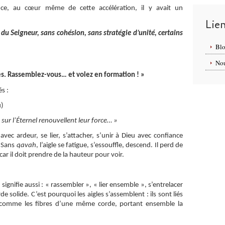
ce, au cœur même de cette accélération, il y avait un
Lie
u Seigneur, sans cohésion, sans stratégie d’unité, certains
Blo
Nou
res. Rassemblez-vous… et volez en formation ! »
s :
u)
sur l’Éternel renouvellent leur force… »
 avec ardeur, se lier, s’attacher, s’unir à Dieu avec confiance
. Sans
qavah
, l’aigle se fatigue, s’essouffle, descend. Il perd de
car il doit prendre de la hauteur pour voir.
h
signifie aussi : « rassembler », « lier ensemble », s’entrelacer
solide. C’est pourquoi les aigles s’assemblent : ils sont liés
s, comme les fibres d’une même corde, portant ensemble la