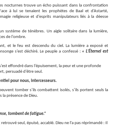
ces nocturnes trouve un écho puissant dans la confrontation
ace à lui se tenaient les prophètes de Baal et d’Astarté,
magie religieuse et d’esprits manipulateurs liés à la déesse
un système de ténèbres. Un aigle solitaire dans la lumière,
nces de l’ombre.
ivant, et le feu est descendu du ciel. La lumière a exposé et
nsonge s’est déchiré. Le peuple a confessé :
« L’Éternel est
e s’est effondré dans l’épuisement, la peur et une profonde
ert, persuadé d’être seul.
sentiel pour nous, intercesseurs.
euvent tomber s’ils combattent isolés, s’ils portent seuls la
s la présence de Dieu.
ense, tombent de fatigue.”
t retrouvé seul, épuisé, accablé. Dieu ne l'a pas réprimandé : Il