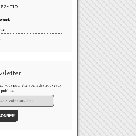
vez-moi
cebook
tter
S
sletter
z-vous pour être averti des nouveaux
s publiés.