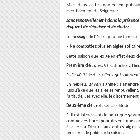
Mais dans cette montée en puissan
avertissement du Seigneur :
sans renouvellement dans la présence d
risquent de s’épuiser et de chuter.
Le message de l’Esprit pour ce temps :
« Ne combattez plus en aigles solitai
Cette saison que exige en effet deux clé
Première clé
:
qavah
( s’attacher à Die
Ésaïe 40:31 le dit :
« Ceux qui comptent 
En hébreu,
qavah
signifie : s’attendre
jusqu’à ce que les ailes se renouvellent
l’altitude… et avec elle, le discernement 
Deuxième clé
: refuser la solitude
Et il est intéressant de noter que
qava
comme des fibres pour devenir une corde 
à la fois à Dieu et aux autres aigle
tension et le poids de la saison.