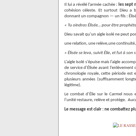
Il lui a révélé l’armée cachée :
les sept 
cohésion céleste. Et surtout
Dieu a b
donnant un compagnon — un fils : Élis
« Tu oindras Élisée… pour être prophète
Dieu savait qu’un aigle isolé ne peut port
une relation, une relève,une continuité
« Élisée se leva, suivit Élie, et fut à son
L’aigle isolé s’épuise mais l’aigle acc
de service d’Élisée avant l’enlèvement d
chronologie royale, cette période est 
plusieurs années (suffisamment longt
légitime).
Le combat d’Élie sur le Carmel nous 
l’unité restaure, relève et protège. Aucu
Le message est clair : ne combattez pl