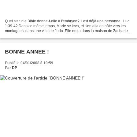
Quel statut la Bible donne-t-elle à l'embryon? Il est déjà une personne ! Luc
1:39-42 Dans ce même temps, Marie se leva, et s'en alla en hâte vers les
montagnes, dans une ville de Juda. Elle entra dans la maison de Zacharie,
et salua Elisabeth. Dès qu'Elisabeth...
BONNE ANNEE !
Publié le 04/01/2008 à 10:59
Par
DP