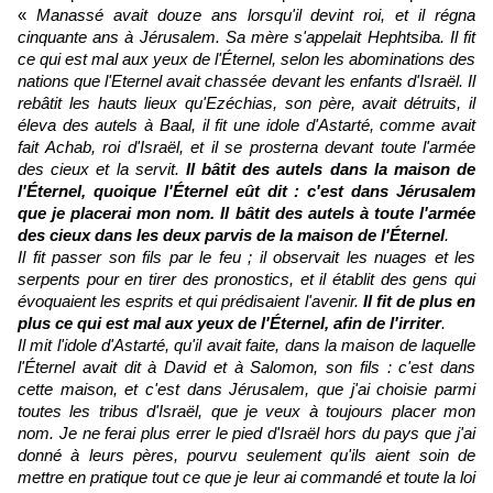
«
Manassé avait douze ans lorsqu'il devint roi, et il régna
cinquante ans à Jérusalem. Sa mère s'appelait Hephtsiba. Il fit
ce qui est mal aux yeux de l'Éternel, selon les abominations des
nations que l'Eternel avait chassée devant les enfants d'Israël. Il
rebâtit les hauts lieux qu'Ezéchias, son père, avait détruits, il
éleva des autels à Baal, il fit une idole d'Astarté, comme avait
fait Achab, roi d'Israël, et il se prosterna devant toute l'armée
des cieux et la servit.
Il bâtit des autels dans la maison de
l'Éternel, quoique l'Éternel eût dit : c'est dans Jérusalem
que je placerai mon nom. Il bâtit des autels à toute l'armée
des cieux dans les deux parvis de la maison de l'Éternel
.
Il fit passer son fils par le feu ; il observait les nuages et les
serpents pour en tirer des pronostics, et il établit des gens qui
évoquaient les esprits et qui prédisaient l'avenir.
Il fit de plus en
plus ce qui est mal aux yeux de l'Éternel, afin de l'irriter
.
Il mit l'idole d'Astarté, qu'il avait faite, dans la maison de laquelle
l'Éternel avait dit à David et à Salomon, son fils : c'est dans
cette maison, et c'est dans Jérusalem, que j'ai choisie parmi
toutes les tribus d'Israël, que je veux à toujours placer mon
nom. Je ne ferai plus errer le pied d'Israël hors du pays que j'ai
donné à leurs pères, pourvu seulement qu'ils aient soin de
mettre en pratique tout ce que je leur ai commandé et toute la loi