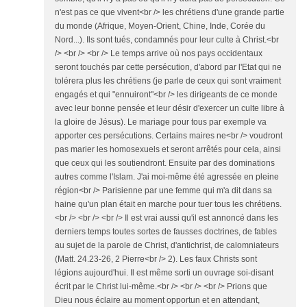
n'est pas ce que vivent<br /> les chrétiens d'une grande partie
du monde (Afrique, Moyen-Orient, Chine, Inde, Corée du
Nord...). Ils sont tués, condamnés pour leur culte à Christ.<br
/> <br /> <br /> Le temps arrive où nos pays occidentaux
seront touchés par cette persécution, d'abord par l'Etat qui ne
tolérera plus les chrétiens (je parle de ceux qui sont vraiment
engagés et qui "ennuiront"<br /> les dirigeants de ce monde
avec leur bonne pensée et leur désir d'exercer un culte libre à
la gloire de Jésus). Le mariage pour tous par exemple va
apporter ces persécutions. Certains maires ne<br /> voudront
pas marier les homosexuels et seront arrêtés pour cela, ainsi
que ceux qui les soutiendront. Ensuite par des dominations
autres comme l'Islam. J'ai moi-même été agressée en pleine
région<br /> Parisienne par une femme qui m'a dit dans sa
haine qu'un plan était en marche pour tuer tous les chrétiens.
<br /> <br /> <br /> Il est vrai aussi qu'il est annoncé dans les
derniers temps toutes sortes de fausses doctrines, de fables
au sujet de la parole de Christ, d'antichrist, de calomniateurs
(Matt. 24.23-26, 2 Pierre<br /> 2). Les faux Christs sont
légions aujourd'hui. Il est même sorti un ouvrage soi-disant
écrit par le Christ lui-même.<br /> <br /> <br /> Prions que
Dieu nous éclaire au moment opportun et en attendant,