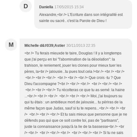
D
Daniella
17/05/2015 15:34
Alexandre,<br /> L'Ecriture dans son intégralité est
sainte ou sacré.. c'est la Parole de Dieu !
M
Michelle d&#039;Astier
30/11/2013 22:35
<br /> Tu ferais mieuxde te taire, Douglas ! Il y a longtemps
que j'ai perçu en toi "l'abomination de la désolation": la
trahison, le reniement, jouer les clones pour mieux tuer les
pères, la<br /> jalousie...tu pues tout cela !<br /> <br /> <br />
<br /> <br /> <br /> <br /> <br /> <br /> Que crois -tu ? Que
Dieu t'accompagne ?<br /> <br /> <br /> <br /> <br /> <br />
<br /> <br /> <br /> Tu récolteras ce que tu as semé: la haine
...<br /> <br /> <br /> <br /> <br /> <br /> Moi, j'ai toujours su
qui tu étais : un ambitieux mort de jalousie... tu périras de la
même façon que Judas, sauf si tu te repens...<br /> <br /> <br
/> <br /> <br /> <br /> Et tu sais mieux que personne que je ne
défends pas qui que ce soit contre toi, pas de "partisans",
juste la connaissance jusqu'à la lie de ta bassesse<br /> <br
/> <br /> <br /> <br /> <br /> <br /> <br /> <br /> Si tu ne sais