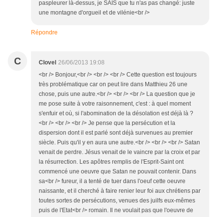
paspleurer là-dessus, je SAIS que tu n'as pas changé: juste
une montagne d'orgueil et de vilénie<br />
Répondre
C
Clovel
26/06/2013 19:08
<br /> Bonjour,<br /> <br /> <br /> Cette question est toujours
très problématique car on peut lire dans Matthieu 26 une
chose, puis une autre.<br /> <br /> <br /> La question que je
me pose suite à votre raisonnement, c'est : à quel moment
s'enfuir et où, si l'abomination de la désolation est déjà là ?
<br /> <br /> <br /> Je pense que la persécution et la
dispersion dont il est parlé sont déjà survenues au premier
siècle. Puis qu'il y en aura une autre.<br /> <br /> <br /> Satan
venait de perdre. Jésus venait de le vaincre par la croix et par
la résurrection. Les apôtres remplis de l'Esprit-Saint ont
commencé une oeuvre que Satan ne pouvait contenir. Dans
sa<br /> fureur, il a tenté de tuer dans l'oeuf cette oeuvre
naissante, et il cherché à faire renier leur foi aux chrétiens par
toutes sortes de persécutions, venues des juilfs eux-mêmes
puis de l'Etat<br /> romain. Il ne voulait pas que l'oeuvre de