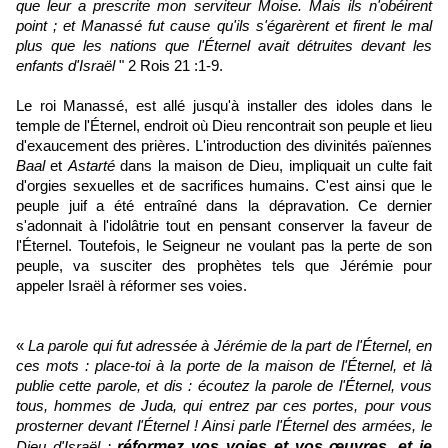
que leur a prescrite mon serviteur Moise. Mais ils n'obéirent
point ; et Manassé fut cause qu'ils s'égarèrent et firent le mal
plus que les nations que l'Éternel avait détruites devant les
enfants d'Israël
" 2 Rois 21 :1-9.
Le roi Manassé, est allé jusqu'à installer des idoles dans le
temple de l'Éternel, endroit où Dieu rencontrait son peuple et lieu
d'exaucement des prières. L'introduction des divinités païennes
Baal
et
Astarté
dans la maison de Dieu, impliquait un culte fait
d'orgies sexuelles et de sacrifices humains. C'est ainsi que le
peuple juif a été entraîné dans la dépravation. Ce dernier
s'adonnait à l'idolâtrie tout en pensant conserver la faveur de
l'Éternel. Toutefois, le Seigneur ne voulant pas la perte de son
peuple, va susciter des prophètes tels que Jérémie pour
appeler Israël à réformer ses voies.
«
La parole qui fut adressée à Jérémie de la part de l'Éternel, en
ces mots : place-toi à la porte de la maison de l'Éternel, et là
publie cette parole, et dis : écoutez la parole de l'Éternel, vous
tous, hommes de Juda, qui entrez par ces portes, pour vous
prosterner devant l'Éternel ! Ainsi parle l'Éternel des armées, le
réformez vos voies et vos œuvres, et je
Dieu d'Israël :