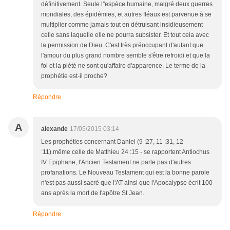
définitivement. Seule l''espèce humaine, malgré deux guerres
mondiales, des épidémies, et autres fléaux est parvenue à se
multiplier comme jamais tout en détruisant insidieusement
celle sans laquelle elle ne pourra subsister. Et tout cela avec
la permission de Dieu. C'est très préoccupant d'autant que
l'amour du plus grand nombre semble s'être refroidi et que la
foi et la piété ne sont qu'affaire d'apparence. Le terme de la
prophétie est-il proche?
Répondre
A
alexande
17/05/2015 03:14
Les prophéties concernant Daniel (9 :27, 11 :31, 12
:11).même celle de Matthieu 24 :15 - se rapportent Antiochus
IV Epiphane, l'Ancien Testament ne parle pas d'autres
profanations. Le Nouveau Testament qui est la bonne parole
n'est pas aussi sacré que l'AT ainsi que l'Apocalypse écrit 100
ans après la mort de l'apôtre St Jean.
Répondre