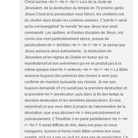
Christ survive.<br /> <br /> <br /> Lors de la chute de
Jérusalem, de la destruction du temple en 70 environ après
Jésus-Christ et la persécution sous Néron, les chrétiens ont
du s'enfuir dans toutes les contrées voisines. C'est<br /> ainsi
qu'ils ont évangélisé "le monde" tel que Jésus leur avait
commandé. Les apôtres, et d'autres disciples de Jésus, ont
connu une mort particulièrement atroce, preuve de
persécutions<br /> terribles.<br /> <br /> <br /> Je pense que
Jésus annonce deux événements : la destruction de
Jérusalem et les signes du Diable en fureur qui se
manifesteront et son avènement qui ne se produit pas à la
même époque bien<br /> entendu.<br /> <br /> <br /> La Bible
annonce toujours des prémices des choses à venir puis
confirme de manière puissante ces choses. Je me suis
toujours demandé s'il n'y aurait pas la première destruction et
la première<br /> persécution, puis dans la fin des temps la
dernière destruction et les dernières persécutions. Et cela
rejoindrait ce que vous dites à propos de l'abomination de la
désolation, que vous décrivez<br /> très précisémment et
judicieusement. 2 Timothée 3 en parle parfaitement.<br /> <br
/> <br /> Il serait difficile de dire, dans nos pays où nous
mangeons, buvons et lisons notre Bible comme bon nous
semble, qu'il n'y a pas ou qu'il n'y aura pas de persécution. Ce