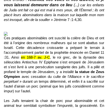
vous laisserai demeurer dans ce lieu
(...)
car les enfants
de Juda ont fait ce qui est mal à mes yeux, dit l'Éternel ; ils ont
placé leurs abominations dans la maison sur laquelle mon nom
est invoqué, afin de la souiller »
Jérémie 7 :1-4,30.
Ces pratiques abominables ont suscité la colère de Dieu et ont
été à l'origine des nombreux malheurs qui se sont abattus sur
Israël. Cette décadence croissante a préparé le terrain à
l'accomplissement partiel de la prophétie énoncée en Daniel 11
:31. Ainsi
en 168-7 av. J-C
, le roi grec, de la dynastie des
séleucides Antiochus IV Epiphane s'est emparé de Jérusalem
et s'est livré à une persécution sanglante des juifs. Il a pillé et
profané le temple de Jérusalem, y a installé
la statue de Zeus
Olympien
avec cessation du culte de l'Alliance «
le sacrifice
perpétuel
» durant un temps déterminé, et enfin il a sacrifié sur
l'autel d'airain un porc (animal que les juifs considèrent comme
impur) sur l'autel.
Les Juifs tenaient la chair de porc pour abominable et cet
animal leur semblait symboliser l'impureté, la grossièreté.
En