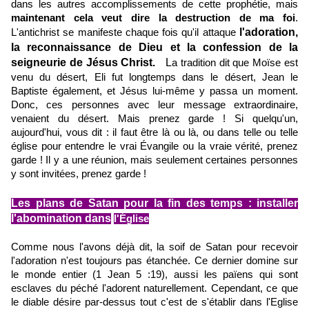
dans les autres accomplissements de cette prophétie, mais
maintenant cela veut dire la destruction de ma foi
.
l'adoration,
L'antichrist se manifeste chaque fois qu'il attaque
la reconnaissance de Dieu et la confession de la
seigneurie de Jésus Christ.
L
a tradition dit que Moïse est
venu du désert, Eli fut longtemps dans le désert, Jean le
Baptiste également, et Jésus lui-même y passa un moment.
Donc, ces personnes avec leur message extraordinaire,
venaient du désert. Mais prenez garde ! Si quelqu'un,
aujourd'hui, vous dit : il faut être là ou là, ou dans telle ou telle
église pour entendre le vrai Évangile ou la vraie vérité, prenez
garde ! Il y a une réunion, mais seulement certaines personnes
y sont invitées, prenez garde !
Les plans de Satan pour la fin des temps : installer
l'abomination dans
l'Église
Comme nous l'avons déjà dit, la soif de Satan pour recevoir
l'adoration n'est toujours pas étanchée. Ce dernier domine sur
le monde entier (1 Jean 5 :19), aussi les païens qui sont
esclaves du péché l'adorent naturellement. Cependant, ce que
le diable désire par-dessus tout c'est de s'établir dans l'Eglise