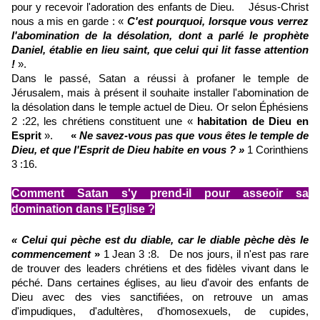
pour y recevoir l'adoration des enfants de Dieu.
Jésus-Christ
nous a mis en garde :
«
C'est pourquoi, lorsque vous verrez
l'abomination de la désolation, dont a parlé le prophète
Daniel, établie en lieu saint, que celui qui lit fasse attention
!
».
Dans le passé, Satan a réussi à profaner le temple de
Jérusalem, mais à présent il souhaite installer l'abomination de
la désolation dans le temple actuel de Dieu. Or selon Éphésiens
2 :22, les chrétiens constituent une
«
habitation de Dieu en
Esprit
»
.
«
Ne savez-vous pas que vous êtes le temple de
Dieu, et que l'Esprit de Dieu habite en vous ? »
1 Corinthiens
3 :16.
Comment Satan s'y prend-il pour asseoir sa
domination dans l'Eglise ?
« Celui qui pèche est du diable, car le diable pèche dès le
commencement
»
1 Jean 3 :8.
De nos jours, il n'est pas rare
de trouver des leaders chrétiens et des fidèles vivant dans le
péché. Dans certaines églises, au lieu d'avoir des enfants de
Dieu avec des vies sanctifiées, on retrouve un amas
d'impudiques, d'adultères, d'homosexuels, de cupides,