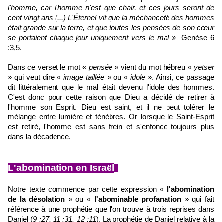
l'homme, car l'homme n'est que chair, et ces jours seront de
cent vingt ans (...) L'Éternel vit que la méchanceté des hommes
était grande sur la terre, et que toutes les pensées de son cœur
se portaient chaque jour uniquement vers le mal »
Genèse 6
:3,5.
Dans ce verset le mot «
pensée
» vient du mot hébreu «
yetser
» qui veut dire «
image taillée
» ou «
idole
». Ainsi, ce passage
dit littéralement que le mal était devenu l'idole des hommes.
C'est donc pour cette raison que Dieu a décidé de retirer à
l'homme son Esprit. Dieu est saint, et il ne peut tolérer le
mélange entre lumière et ténèbres. Or lorsque le Saint-Esprit
est retiré, l'homme est sans frein et s'enfonce toujours plus
dans la décadence.
L'abomination en Isr
aël
Notre texte commence par cette expression «
l'abomination
de la désolation
» ou «
l'abominable profanation
»
qui fait
référence à une prophétie que l'on trouve à trois reprises dans
Daniel (
9 :27, 11 :31, 12 :11
). La prophétie de Daniel relative à la