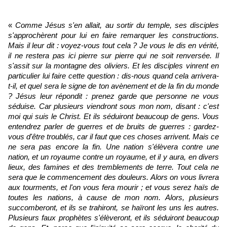
«
Comme Jésus s'en allait, au sortir du temple, ses disciples
s'approchèrent pour lui en faire remarquer les constructions.
Mais il leur dit : voyez-vous tout cela ? Je vous le dis en vérité,
il ne restera pas ici pierre sur pierre qui ne soit renversée. Il
s'assit sur la montagne des oliviers. Et les disciples vinrent en
particulier lui faire cette question : dis-nous quand cela arrivera-
t-il, et quel sera le signe de ton avènement et de la fin du monde
? Jésus leur répondit : prenez garde que personne ne vous
séduise. Car plusieurs viendront sous mon nom, disant : c'est
moi qui suis le Christ. Et ils séduiront beaucoup de gens. Vous
entendrez parler de guerres et de bruits de guerres : gardez-
vous d'être troublés, car il faut que ces choses arrivent. Mais ce
ne sera pas encore la fin. Une nation s'élèvera contre une
nation, et un royaume contre un royaume, et il y aura, en divers
lieux, des famines et des tremblements de terre. Tout cela ne
sera que le commencement des douleurs. Alors on vous livrera
aux tourments, et l'on vous fera mourir ; et vous serez haïs de
toutes les nations, à cause de mon nom. Alors, plusieurs
succomberont, et ils se trahiront, se haïront les uns les autres.
Plusieurs faux prophètes s'élèveront, et ils séduiront beaucoup