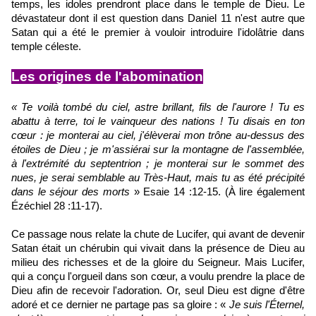
temps, les idoles prendront place dans le temple de Dieu. Le
dévastateur dont il est question dans Daniel 11 n'est autre que
Satan qui a été le premier à vouloir introduire l'idolâtrie dans
temple céleste.
Les origines de l'abomination
« Te voilà tombé du ciel, astre brillant, fils de l'aurore ! Tu es
abattu à terre, toi le vainqueur des nations ! Tu disais en ton
cœur : je monterai au ciel, j'élèverai mon trône au-dessus des
étoiles de Dieu ; je m'assiérai sur la montagne de l'assemblée,
à l'extrémité du septentrion ; je monterai sur le sommet des
nues, je serai semblable au Très-Haut, mais tu as été précipité
dans le séjour des morts
» Esaie 14 :12-15. (À lire également
Ézéchiel 28 :11-17).
Ce passage nous relate la chute de Lucifer, qui avant de devenir
Satan était un chérubin qui vivait dans la présence de Dieu au
milieu des richesses et de la gloire du Seigneur. Mais Lucifer,
qui a conçu l'orgueil dans son cœur, a voulu prendre la place de
Dieu afin de recevoir l'adoration. Or, seul Dieu est digne d'être
adoré et ce dernier ne partage pas sa gloire : «
Je suis l'Éternel,