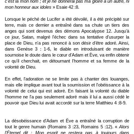
c'est là mon nom ; et je ne donnerai pas ma gloire à un autre, ni
mon honneur aux idoles
» Esaie 42 :8.
Lorsque le péché de Lucifer a été dévoilé, il a été précipité sur
terre, mais ce dernier a entraîné dans sa chute un tiers des
anges qui sont devenus des démons Apocalypse 12. Jusqu'à
ce jour, Satan, malgré l'échec dans sa tentative d'usurper la
place de Dieu, n'a pas renoncé à son désir d'être adoré. Ainsi,
dans Genèse 3 : 1-6, le diable en introduisant de manière
sournoise le doute dans le cœur d'Adam et Ève, va enfin obtenir
ce qu'il cherchait, en détournant l'homme et sa femme de la
volonté de Dieu.
En effet, l'adoration ne se limite pas à chanter des louanges,
mais elle implique avant tout la soumission et l'obéissance à la
volonté de celui qui est adoré. En faisant la volonté du diable
l'homme ne l'a pas seulement adoré mais il lui a aussi cédé le
pouvoir que Dieu lui avait accordé sur la terre Matthieu 4 :8-9.
La désobéissance d'Adam et Ève a entraîné la corruption de
tout le genre humain (Romains 3 :23, Romains 5 :12). «
Alors
l'Éternel dit : Mon esprit ne restera pas à toujours dans