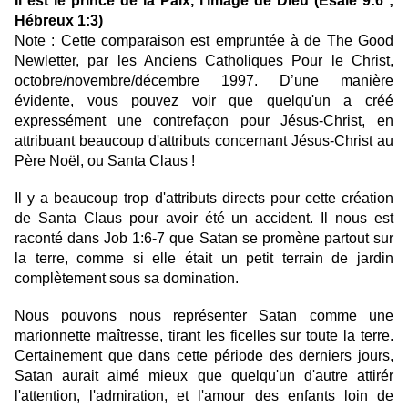
Il est le prince de la Paix, l'image de Dieu (Ésaïe 9:6 ;
Hébreux 1:3)
Note : Cette comparaison est empruntée à de The Good
Newletter, par les Anciens Catholiques Pour le Christ,
octobre/novembre/décembre 1997. D’une manière
évidente, vous pouvez voir que quelqu'un a créé
expressément une contrefaçon pour Jésus-Christ, en
attribuant beaucoup d'attributs concernant Jésus-Christ au
Père Noël, ou Santa Claus !
Il y a beaucoup trop d'attributs directs pour cette création
de Santa Claus pour avoir été un accident. Il nous est
raconté dans Job 1:6-7 que Satan se promène partout sur
la terre, comme si elle était un petit terrain de jardin
complètement sous sa domination.
Nous pouvons nous représenter Satan comme une
marionnette maîtresse, tirant les ficelles sur toute la terre.
Certainement que dans cette période des derniers jours,
Satan aurait aimé mieux que quelqu'un d'autre attirér
l'attention, l'admiration, et l'amour des enfants loin de