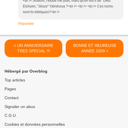
<br /> Shalom, l'étude me plait; mais qu'en est il de "Dieu"
Elohyim, "Jésus" Yahshoua ?<br /> <br /> <br /> Ces noms
sont ils bibliques?<br />
Répondre
< UN ANNIVERSAIRE
BONNE ET HEUREUSE
TRES SPECIAL !!!
ANNEE 2009 >
Hébergé par Overblog
Top articles
Pages
Contact
Signaler un abus
C.G.U.
Cookies et données personnelles