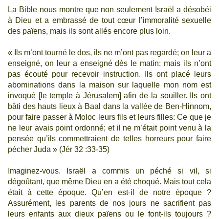
La Bible
nous montre que non seulement Israël a désobéi
à Dieu et a embrassé de tout cœur l’immoralité sexuelle
des païens, mais ils sont allés encore plus loin.
« Ils m’ont tourné le dos, ils ne m’ont pas regardé; on leur a
enseigné, on leur a enseigné dès le matin; mais ils n’ont
pas écouté pour recevoir instruction. Ils ont placé leurs
abominations dans la maison sur laquelle mon nom est
invoqué [le temple à Jérusalem] afin de la souiller. Ils ont
bâti des hauts lieux à Baal dans la vallée de Ben-Hinnom,
pour faire passer à Moloc leurs fils et leurs filles: Ce que je
ne leur avais point ordonné; et il ne m’était point venu à la
pensée qu’ils commettraient de telles horreurs pour faire
pécher Juda » (Jér 32 :33-35)
Imaginez-vous. Israël a commis un péché si vil, si
dégoûtant, que même Dieu en a été choqué.
Mais tout cela
était à cette époque. Qu’en est-il de notre époque ?
Assurément, les parents de nos jours ne sacrifient pas
leurs enfants aux dieux païens ou le font-ils toujours ?