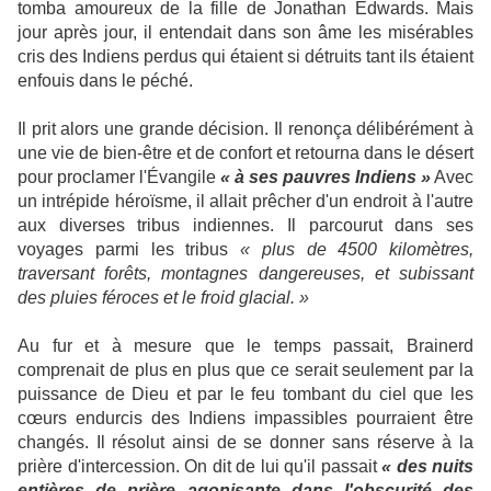
tomba amoureux de la fille de Jonathan Edwards. Mais
jour après jour, il entendait dans son âme les misérables
cris des Indiens perdus qui étaient si détruits tant ils étaient
enfouis dans le péché.
Il prit alors une grande décision. Il renonça délibérément à
une vie de bien-être et de confort et retourna dans le désert
pour proclamer l'Évangile
« à ses pauvres Indiens »
Avec
un intrépide héroïsme, il allait prêcher d'un endroit à l'autre
aux diverses tribus indiennes. Il parcourut dans ses
voyages parmi les tribus
« plus de 4500 kilomètres,
traversant forêts, montagnes dangereuses, et subissant
des pluies féroces et le froid glacial. »
Au fur et à mesure que le temps passait, Brainerd
comprenait de plus en plus que ce serait seulement par la
puissance de Dieu et par le feu tombant du ciel que les
cœurs endurcis des Indiens impassibles pourraient être
changés. Il résolut ainsi de se donner sans réserve à la
prière d'intercession. On dit de lui qu'il passait
« des nuits
entières de prière agonisante dans l'obscurité des