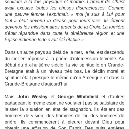
souillure à la fois physique et morale. L'amour de Christ
avait expulsé toutes les choses disgracieuses. Comme
une pauvre femme l'exprimait, « moi je suis à Lui pour
tout » était devenu la devise pour leurs vies. Ils étaient
devenus les missionnaires ardents de la Croix. La lumière
s'était répandue dans toute la ténébreuse région et une
Église indienne forte avait été établie
»
Dans un autre pays au delà de la mer, le feu est descendu
du ciel en réponse à la prière d'intercession fervente. Au
début du dix-huitième siècle, la vie spirituelle en Grande-
Bretagne était à un niveau très bas. Le déclin moral et
spirituel était presque le même qu'en Amérique et dans la
Grande-Bretagne d'aujourd'hui.
Mais
John Wesley
et
George Whitefield
et d'autres
partageant le même esprit ne voulaient pas se satisfaire de
laisser la situation en état de stagnation. Ils étaient des
hommes de vision, des hommes de foi, des hommes de
prière. Ils commencèrent à pleurer devant Dieu pour
obtenir une effusion de Son Esprit. Des nuits entières