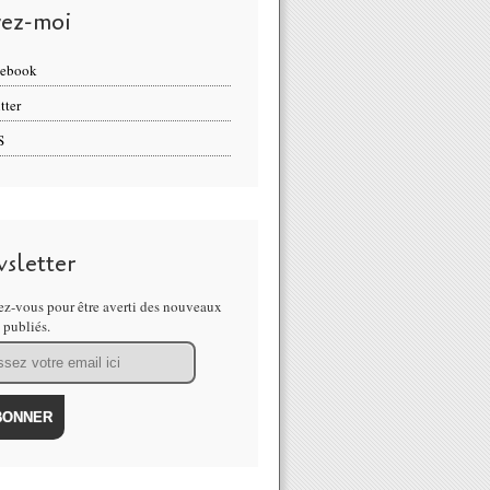
vez-moi
cebook
tter
S
sletter
z-vous pour être averti des nouveaux
s publiés.