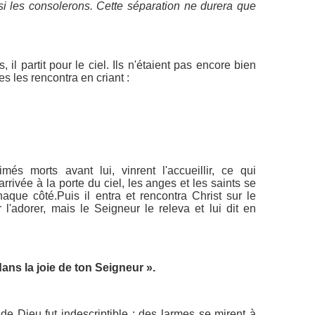
 les consolerons. Cette séparation ne durera que
il partit pour le ciel. Ils n'étaient pas encore bien
s les rencontra en criant :
és morts avant lui, vinrent l'accueillir, ce qui
rrivée à la porte du ciel, les anges et les saints se
aque côté.Puis il entra et rencontra Christ sur le
 l'adorer, mais le Seigneur le releva et lui dit en
dans la joie de ton Seigneur ».
 de Dieu fut indescriptible ; des larmes se mirent à