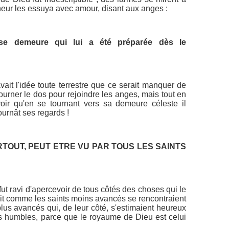
neur les essuya avec amour, disant aux anges :
use demeure qui lui a été préparée dès le
ait l'idée toute terrestre que ce serait manquer de
urner le dos pour rejoindre les anges, mais tout en
 voir qu'en se tournant vers sa demeure céleste il
tournât ses regards !
TOUT, PEUT ETRE VU PAR TOUS LES SAINTS
fut ravi d'apercevoir de tous côtés des choses qui le
l vit comme les saints moins avancés se rencontraient
lus avancés qui, de leur côté, s'estimaient heureux
lus humbles, parce que le royaume de Dieu est celui