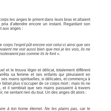
rps les anges le prirent dans leurs bras et allaient
s pria d'attendre encore un instant. Regardant son
it aux anges :
e corps l'esprit pût encore voir celui-ci ainsi que ses
ient me voir aussi bien que moi je les vois, ils ne
ésoleraient pas comme ils le font »
.
el et le trouva léger et délicat, totalement différent
arrêta sa femme et ses enfants qui pleuraient en
t ses mains spirituelles, si délicates, et commença à
 fallait plus s'occuper de ce corps mort ; mais ils ne
e, et il semblait que ses mains passaient à travers
ir, ne sentant rien du tout. Un des anges dit alors :
uire à ton home éternel. Ne les plains pas, car le