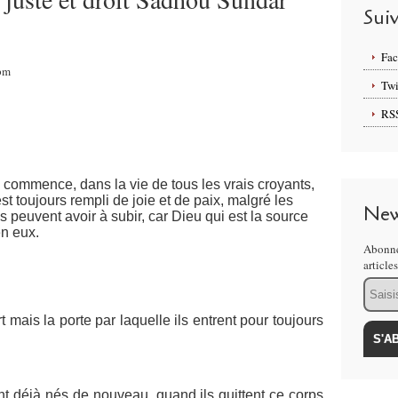
Sui
Fa
3pm
Twi
RS
commence, dans la vie de tous les vrais croyants,
 toujours rempli de joie et de paix, malgré les
New
s peuvent avoir à subir, car Dieu qui est la source
en eux.
Abonne
article
Email
 mais la porte par laquelle ils entrent pour toujours
nt déjà nés de nouveau, quand ils quittent ce corps