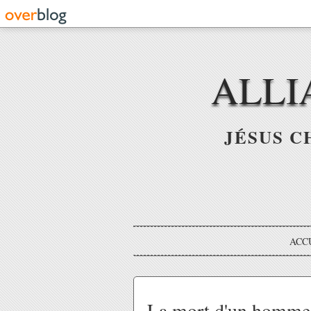
ALLI
JÉSUS C
ACC
La mort d'un homme 