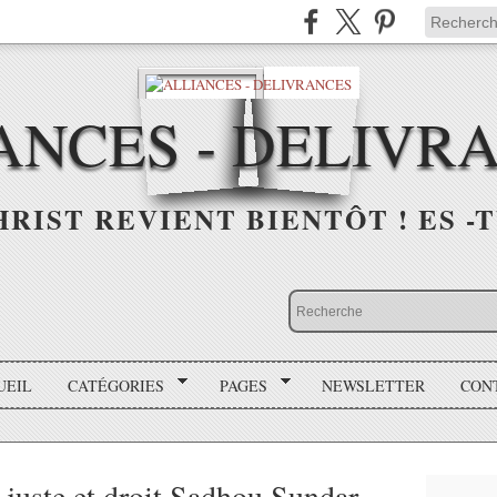
ANCES - DELIVR
HRIST REVIENT BIENTÔT ! ES -T
UEIL
CATÉGORIES
PAGES
NEWSLETTER
CON
juste et droit Sadhou Sundar