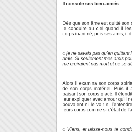
Il console ses bien-aimés
Dès que son âme eut quitté son co
le conduire au ciel quand il le
corps inanimé, puis ses amis, il d
« je ne savais pas qu'en quittant l
amis. Si seulement mes amis pouva
me croiraient pas mort et ne se d
Alors il examina son corps spiritu
de son corps matériel. Puis il 
baisant son corps glacé. Il étendi
leur expliquer avec amour qu'il ne
pouvaient ni le voir ni l'entendr
leurs corps comme si c'était de l'a
« Viens, et laisse-nous te cond