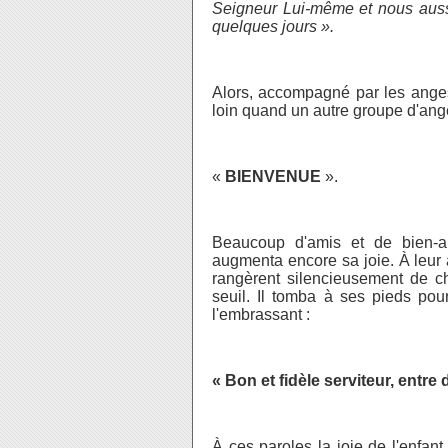
Seigneur Lui-même et nous aussi
quelques jours ».
Alors, accompagné par les anges, 
loin quand un autre groupe d'ange
«
BIENVENUE
».
Beaucoup d'amis et de bien-aim
augmenta encore sa joie. À leur a
rangèrent silencieusement de ch
seuil. Il tomba à ses pieds pour
l'embrassant :
« Bon et fidèle serviteur, entre 
À ces paroles la joie de l'enfant