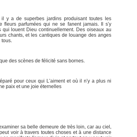
 il y a de superbes jardins produisant toutes les
de fleurs parfumées qui ne se fanent jamais. Il s'y
s qui louent Dieu continuellement. Des oiseaux au
leurs chants, et les cantiques de louange des anges
e tous.
 que des scènes de félicité sans bornes.
éparé pour ceux qui L'aiment et où il n'y a plus ni
ne paix et une joie éternelles
xaminer sa belle demeure de très loin, car au ciel,
el peut voir à travers toutes choses et à une distance