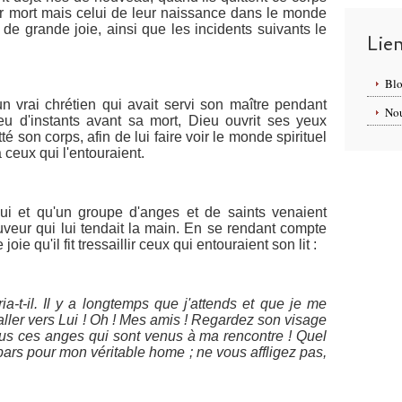
eur mort mais celui de leur naissance dans le monde
 de grande joie, ainsi que les incidents suivants le
Lie
Blo
n vrai chrétien qui avait servi son maître pendant
Nou
u d'instants avant sa mort, Dieu ouvrit ses yeux
tté son corps, afin de lui faire voir le monde spirituel
 à ceux qui l'entouraient.
r lui et qu'un groupe d'anges et de saints venaient
Sauveur qui lui tendait la main. En se rendant compte
joie qu'il fit tressaillir ceux qui entouraient son lit :
a-t-il. Il y a longtemps que j'attends et que je me
aller vers Lui ! Oh ! Mes amis ! Regardez son visage
tous ces anges qui sont venus à ma rencontre ! Quel
 pars pour mon véritable home ; ne vous affligez pas,