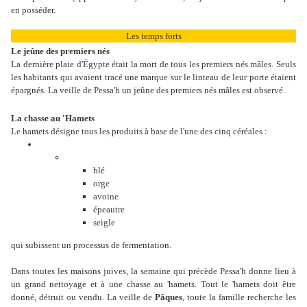
en posséder.
Les temps forts
Le jeûne des premiers nés
La dernière plaie d'
Égypte
était la mort de tous les premiers nés mâles. Seuls
les habitants qui avaient tracé une marque sur le linteau de leur porte étaient
épargnés. La veille de Pessa'h un jeûne des premiers nés mâles est observé.
La chasse au 'Hamets
Le hamets désigne tous les produits à base de l'une des cinq céréales :
blé
orge
avoine
épeautre
seigle
qui subissent un processus de fermentation.
Dans toutes les maisons juives, la semaine qui précède Pessa'h donne lieu à
un grand nettoyage et à une chasse au 'hamets. Tout le 'hamets doit être
donné, détruit ou vendu. La veille de
Pâques
, toute la famille recherche les