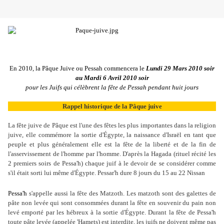
En 2010, la Pâque Juive ou Pessah commencera le
Lundi 29 Mars 2010 soir
au Mardi 6 Avril 2010 soir
pour les Juifs qui célèbrent la fête de Pessah pendant huit jours
Rappel historique de la Pâque juive
La
fête juive
de
Pâque
est l'une des fêtes les plus importantes dans la
religion
juive
, elle commémore la
sortie d'Égypte
, la naissance d'Israël en tant que
peuple et plus généralement elle est la fête de la liberté et de la fin de
l'asservissement de l'homme par l'homme. D'après la Hagada (rituel récité les
2 premiers soirs de Pessa'h) chaque juif à le devoir de se considérer comme
s'il était sorti lui même d'Égypte. Pessar'h dure 8 jours du 15 au 22 Nissan
Pessa'h
s'appelle aussi la fête des Matzoth. Les matzoth sont des galettes de
pâte non levée qui sont consommées durant la fête en souvenir du pain non
levé emporté par les hébreux à la
sortie d'Égypte
. Durant la fête de
Pessa'h
toute pâte levée (appelée 'Hamets) est interdite, les juifs ne doivent même pas