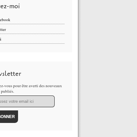
vez-moi
cebook
tter
S
sletter
z-vous pour être averti des nouveaux
s publiés.