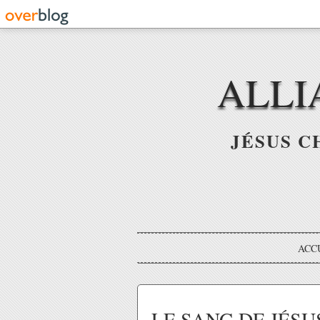
ALLI
JÉSUS C
ACC
LE SANG DE JÉSUS 