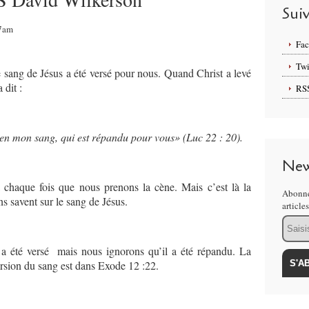
Sui
27am
Fa
Twi
e sang de Jésus a été versé pour nous. Quand Christ a levé
 dit :
RS
e en mon sang, qui est répandu pour vous» (Luc 22 : 20).
New
haque fois que nous prenons la cène. Mais c’est là la
Abonne
ns savent sur le sang de Jésus.
article
Email
a été versé mais nous ignorons qu’il a été répandu. La
ersion du sang est dans Exode 12 :22.