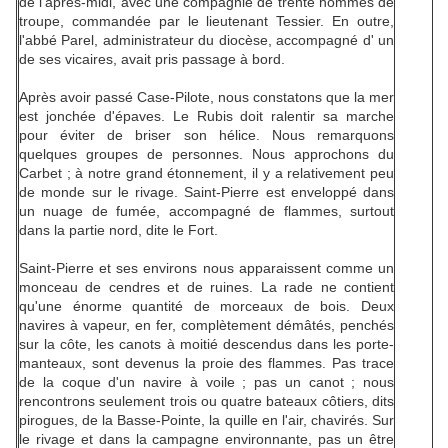
de l'après-midi, avec une compagnie de trente hommes de
troupe, commandée par le lieutenant Tessier. En outre,
l'abbé Parel, administrateur du diocèse, accompagné d' un
de ses vicaires, avait pris passage à bord.
Après avoir passé Case-Pilote, nous constatons que la mer
est jonchée d'épaves. Le Rubis doit ralentir sa marche
pour éviter de briser son hélice. Nous remarquons
quelques groupes de personnes. Nous approchons du
Carbet ; à notre grand étonnement, il y a relativement peu
de monde sur le rivage. Saint-Pierre est enveloppé dans
un nuage de fumée, accompagné de flammes, surtout
dans la partie nord, dite le Fort.
Saint-Pierre et ses environs nous apparaissent comme un
monceau de cendres et de ruines. La rade ne contient
qu'une énorme quantité de morceaux de bois. Deux
navires à vapeur, en fer, complètement démâtés, penchés
sur la côte, les canots à moitié descendus dans les porte-
manteaux, sont devenus la proie des flammes. Pas trace
de la coque d'un navire à voile ; pas un canot ; nous
rencontrons seulement trois ou quatre bateaux côtiers, dits
pirogues, de la Basse-Pointe, la quille en l'air, chavirés. Sur
le rivage et dans la campagne environnante, pas un être