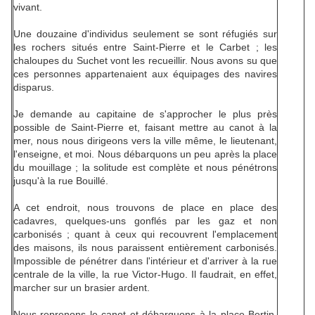
vivant.
Une douzaine d'individus seulement se sont réfugiés sur
les rochers situés entre Saint-Pierre et le Carbet ; les
chaloupes du Suchet vont les recueillir. Nous avons su que
ces personnes appartenaient aux équipages des navires
disparus.
Je demande au capitaine de s'approcher le plus près
possible de Saint-Pierre et, faisant mettre au canot à la
mer, nous nous dirigeons vers la ville même, le lieutenant,
l'enseigne, et moi. Nous débarquons un peu après la place
du mouillage ; la solitude est complète et nous pénétrons
jusqu'à la rue Bouillé.
A cet endroit, nous trouvons de place en place des
cadavres, quelques-uns gonflés par les gaz et non
carbonisés ; quant à ceux qui recouvrent l'emplacement
des maisons, ils nous paraissent entièrement carbonisés.
Impossible de pénétrer dans l'intérieur et d'arriver à la rue
centrale de la ville, la rue Victor-Hugo. Il faudrait, en effet,
marcher sur un brasier ardent.
Nous reprenons le canot et débarquons à la place Bertin.