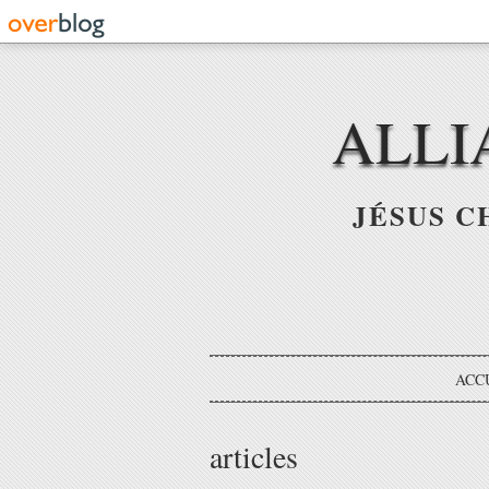
ALLI
JÉSUS C
ACC
articles