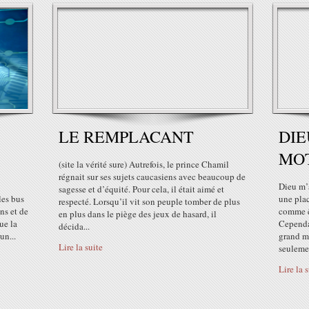
LE REMPLACANT
DIE
MOT
(site la vérité sure) Autrefois, le prince Chamil
régnait sur ses sujets caucasiens avec beaucoup de
Dieu m’a
sagesse et d’équité. Pour cela, il était aimé et
 les bus
une plac
respecté. Lorsqu’il vit son peuple tomber de plus
ons et de
comme êt
en plus dans le piège des jeux de hasard, il
ue la
Cependan
décida...
un...
grand mo
Lire la suite
seulemen
Lire la 