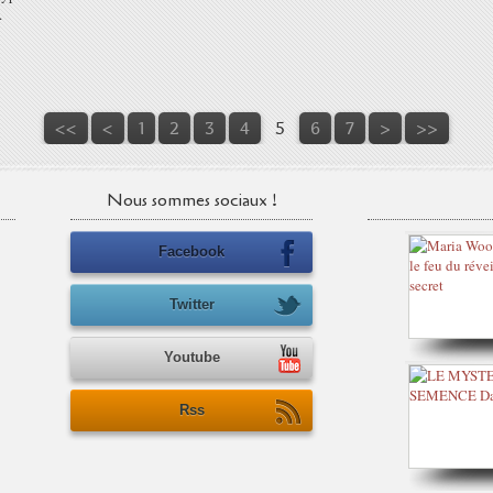
.
<<
<
1
2
3
4
5
6
7
>
>>
Nous sommes sociaux !
Facebook
Twitter
Youtube
Rss