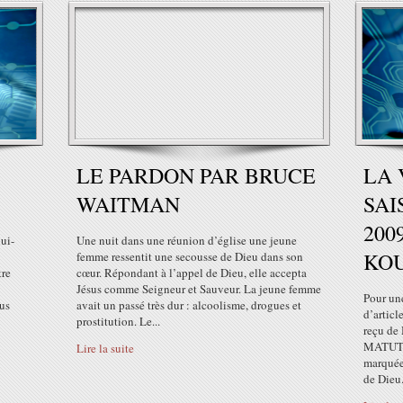
LE PARDON PAR BRUCE
LA 
WAITMAN
SAI
200
lui-
Une nuit dans une réunion d’église une jeune
KO
femme ressentit une secousse de Dieu dans son
tre
cœur. Répondant à l’appel de Dieu, elle accepta
Jésus comme Seigneur et Sauveur. La jeune femme
Pour une
ous
avait un passé très dur : alcoolisme, drogues et
d’articl
prostitution. Le...
reçu de
MATUTIS
Lire la suite
marquées
de Dieu.