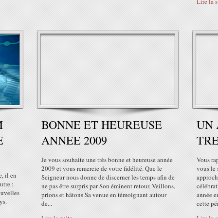
Lire la 
M
BONNE ET HEUREUSE
UN 
E
ANNEE 2009
TRE
Je vous souhaite une très bonne et heureuse année
Vous ra
2009 et vous remercie de votre fidélité. Que le
vous le 
, il en
Seigneur nous donne de discerner les temps afin de
approche
utre :
ne pas être surpris par Son éminent retour. Veillons,
célébrat
ouvelles
prions et hâtons Sa venue en témoignant autour
année en
ys.
de...
cette pér