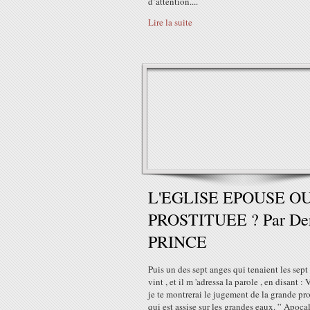
d’attention....
Lire la suite
L'EGLISE EPOUSE O
PROSTITUEE ? Par De
PRINCE
Puis un des sept anges qui tenaient les sep
vint , et il m 'adressa la parole , en disant : 
je te montrerai le jugement de la grande pro
qui est assise sur les grandes eaux. ” Apoca