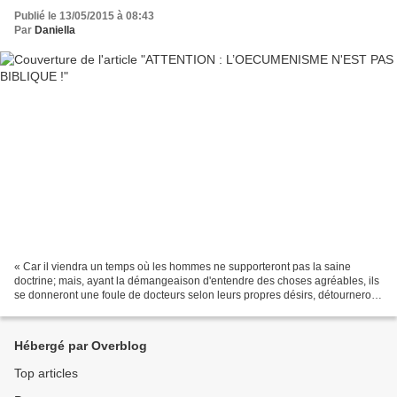
Publié le 13/05/2015 à 08:43
Par
Daniella
« Car il viendra un temps où les hommes ne supporteront pas la saine
doctrine; mais, ayant la démangeaison d'entendre des choses agréables, ils
se donneront une foule de docteurs selon leurs propres désirs, détourneront
l'oreille de la vérité, et se tourneront...
Hébergé par Overblog
Top articles