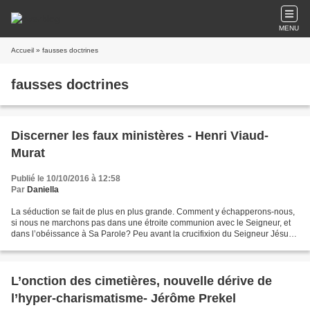
MENU
Accueil
» fausses doctrines
fausses doctrines
Discerner les faux ministères - Henri Viaud-
Murat
Publié le 10/10/2016 à 12:58
Par
Daniella
La séduction se fait de plus en plus grande. Comment y échapperons-nous,
si nous ne marchons pas dans une étroite communion avec le Seigneur, et
dans l’obéissance à Sa Parole? Peu avant la crucifixion du Seigneur Jésus,
Ses disciples Lui ont demandé quel...
L’onction des cimetières, nouvelle dérive de
l’hyper-charismatisme- Jérôme Prekel