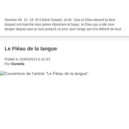
Genèse 48. 15 -16: Et il bénit Joseph, et dit : Que le Dieu devant la face
duquel ont marché mes pères Abraham et Isaac, le Dieu qui a été mon
berger depuis que je suis jusqu'à ce jour, que l'ange qui m'a délivré de tout
mal bénisse ces enfants, et qu'ils...
Le Fléau de la langue
Publié le 22/04/2013 à 22:43
Par
Daniella