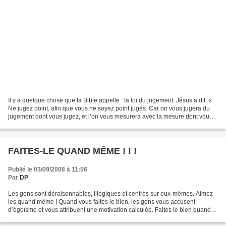
Il y a quelque chose que la Bible appelle : la loi du jugement. Jésus a dit, «
Ne jugez point, afin que vous ne soyez point jugés. Car on vous jugera du
jugement dont vous jugez, et l’on vous mesurera avec la mesure dont vous
mesurez ». (Matthieu 7.1)...
FAITES-LE QUAND MÊME ! ! !
Publié le 03/09/2008 à 11:56
Par
DP
Les gens sont déraisonnables, illogiques et centrés sur eux-mêmes. Aimez-
les quand même ! Quand vous faites le bien, les gens vous accusent
d’égoïsme et vous attribuent une motivation calculée. Faites le bien quand
même ! Si vous avez du succès, vous...