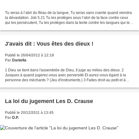
Tu seras à l’abri du fléau de la langue, Tu seras sans crainte quand viendra
la dévastation. Job 5.21 Tu les protèges sous l’abri de ta face contre ceux
qui les persécutent, Tu les protèges dans ta tente contre les langues qui les
attaquent. Ps 31.20...
J'avais dit : Vous êtes des dieux !
Publié le 26/04/2012 à 12:18
Par
Daniella
1 Dieu se tient dans l'assemblée de Dieu, Il juge au milieu des dieux. 2
Jusques à quand jugerez-vous avec perversité Et aurez-vous égard à la
personne des méchants ? (Jeu d'instruments.) 3 Faites droit au petit et à
l'orphelin ; Rendez la justice au...
La loi du jugement Les D. Crause
Publié le 20/12/2011 à 13:45
Par
D.P.