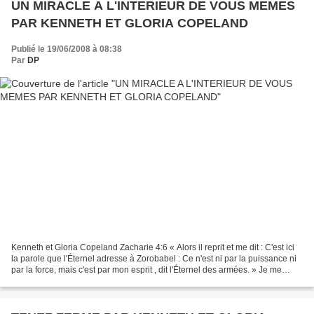
UN MIRACLE A L'INTERIEUR DE VOUS MEMES
PAR KENNETH ET GLORIA COPELAND
Publié le 19/06/2008 à 08:38
Par
DP
Kenneth et Gloria Copeland Zacharie 4:6 « Alors il reprit et me dit : C'est ici
la parole que l'Éternel adresse à Zorobabel : Ce n'est ni par la puissance ni
par la force, mais c'est par mon esprit , dit l'Éternel des armées. » Je me
souviens de la première...