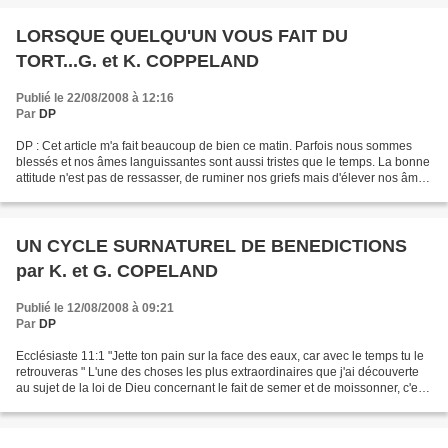
LORSQUE QUELQU'UN VOUS FAIT DU
TORT...G. et K. COPPELAND
Publié le 22/08/2008 à 12:16
Par
DP
DP : Cet article m'a fait beaucoup de bien ce matin. Parfois nous sommes
blessés et nos âmes languissantes sont aussi tristes que le temps. La bonne
attitude n'est pas de ressasser, de ruminer nos griefs mais d'élever nos âmes
jusqu'au trône de Dieu au-dessus...
UN CYCLE SURNATUREL DE BENEDICTIONS
par K. et G. COPELAND
Publié le 12/08/2008 à 09:21
Par
DP
Ecclésiaste 11:1 "Jette ton pain sur la face des eaux, car avec le temps tu le
retrouveras " L'une des choses les plus extraordinaires que j'ai découverte
au sujet de la loi de Dieu concernant le fait de semer et de moissonner, c'est
que les moissons...