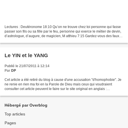
Lectures : Deutéronome 18:10 Qu’on ne trouve chez toi personne qui fasse
passer son fils ou sa fille par le feu, personne qui exerce le métier de devin,
d’astrologue, d’augure, de magicien, M atthieu 7:15 Gardez-vous des faux
prophètes. Ils viennent à...
Le YIN et le YANG
Publié le 21/07/2011 à 12:14
Par
DP
Cet article a été retiré du blog à cause d'une accusation "d'homophobie". Je
ne renie en rien ma foi en la Parole de Dieu mais ceux qui voudraient
consulter cet article peuvent le faire sur le site original en anglais :
http://www.crcbermuda.com/refe...
Hébergé par Overblog
Top articles
Pages