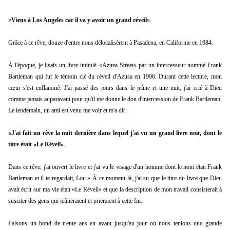
«
Viens à Los Angeles car il va y avoir un grand réveil
».
Grâce à ce rêve, douze d'entre nous délocalisèrent à Pasadena, en Californie en 1984.
À l'époque, je lisais un livre intitulé «Azuza Street» par un intercesseur nommé Frank
Bartleman qui fut le témoin clé du réveil d'Azusa en 1906. Durant cette lecture, mon
cœur s'est enflammé. J'ai passé des jours dans le jeûne et une nuit, j'ai crié à Dieu
comme jamais auparavant pour qu'il me donne le don d'intercession de Frank Bartleman.
Le lendemain, un ami est venu me voir et m'a dit :
«J'ai fait un rêve la nuit dernière dans lequel j'ai vu un grand livre noir, dont le
titre était «Le Réveil»
.
Dans ce rêve, j'ai ouvert le livre et j'ai vu le visage d'un homme dont le nom était Frank
Bartleman et il te regardait, Lou.» À ce moment-là, j'ai su que le titre du livre que Dieu
avait écrit sur ma vie était «Le Réveil» et que la description de mon travail consisterait à
susciter des gens qui jeûneraient et prieraient à cette fin.
Faisons un bond de trente ans en avant jusqu'au jour où nous tenions une grande