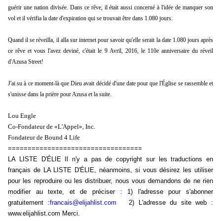
guérir une nation divisée. Dans ce rêve, il était aussi concerné à l'idée de manquer son
vol et il vérifia la date d'expiration qui se trouvait être dans 1.080 jours.
Quand il se réveilla, il alla sur internet pour savoir qu'elle serait la date 1.080 jours après
ce rêve et vous l'avez deviné, c'était le 9 Avril, 2016, le 110e anniversaire du réveil
d'Azusa Street!
J'ai su à ce moment-là que Dieu avait décidé d'une date pour que l'Église se rassemble et
s'unisse dans la prière pour Azusa et la suite.
Lou Engle
Co-Fondateur de «L'Appel», Inc.
Fondateur de Bound 4 Life
==================================
LA LISTE D'ÉLIE Il n'y a pas de copyright sur les traductions en
français de LA LISTE D'ÉLIE, néanmoins, si vous désirez les utiliser
pour les reproduire ou les distribuer, nous vous demandons de ne rien
modifier au texte, et de préciser : 1) l'adresse pour s'abonner
gratuitement :
francais@elijahlist.com
2) L'adresse du site web :
www.elijahlist.com Merci.