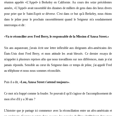
réunion appelée «L'Appel» à Berkeley en Californie. Au cours des seize précédentes
années, «L'Appel» avait rassemblé des dizaines de milliers de gens dans des lieux divers
pour prier que le Saint-Esprit se déverse. C'est dans ce but qu'à Berkeley, nous étions
dans le jeûne pour le prochain rassemblement quand le Seigneur m'a soudainement
interrompu et dit :
«
Va te réconcilier avec
Fred Berry, le responsable de la Mission d'Azusa Street.»
Six ans auparavant, j'avais écrit une lettre inflexible aux dirigeants afro-américains des
États-Unis dont Fred Berry, et mon attitude les avait blessés. Ce dernier essaya de
m'appeler à plusieurs reprises afin que nous travaillions sur nos différences, mais je n'ai
jamais répondu. Sensible au cœur du Seigneur dans ce temps de jeûne, j'ai appelé Fred
au téléphone et nous nous sommes réconciliés.
Puis il a dit, «
Lou, Azusa Street t'attend toujours»
.
Ce mot m'a frappé comme la foudre. Se pouvait-il qu'il s'agisse de l'accomplissement de
mon rêve d'il y a 30 ans ?
L'histoire que je partage ici commence avec la réconciliation entre un afro-américain et