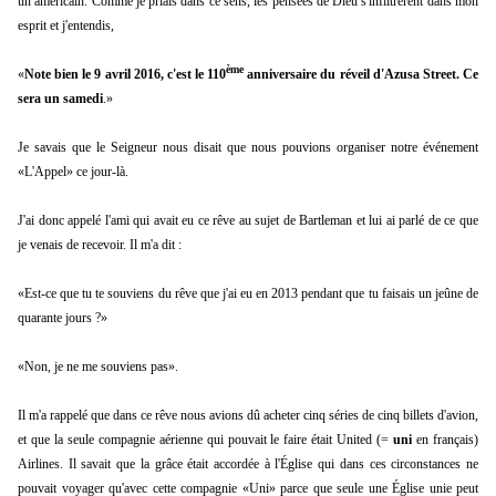
un américain. Comme je priais dans ce sens, les pensées de Dieu s'infiltrèrent dans mon
esprit et j'entendis,
ème
«
Note bien le 9 avril 2016, c'est le 110
anniversaire du réveil d'Azusa Street. Ce
sera un samedi
.»
Je savais que le Seigneur nous disait que nous pouvions organiser notre événement
«L'Appel» ce jour-là.
J'ai donc appelé l'ami qui avait eu ce rêve au sujet de Bartleman et lui ai parlé de ce que
je venais de recevoir. Il m'a dit :
«Est-ce que tu te souviens du rêve que j'ai eu en 2013 pendant que tu faisais un jeûne de
quarante jours ?»
«Non, je ne me souviens pas».
Il m'a rappelé que dans ce rêve nous avions dû acheter cinq séries de cinq billets d'avion,
et que la seule compagnie aérienne qui pouvait le faire était United (=
uni
en français)
Airlines. Il savait que la grâce était accordée à l'Église qui dans ces circonstances ne
pouvait voyager qu'avec cette compagnie «Uni» parce que seule une Église unie peut