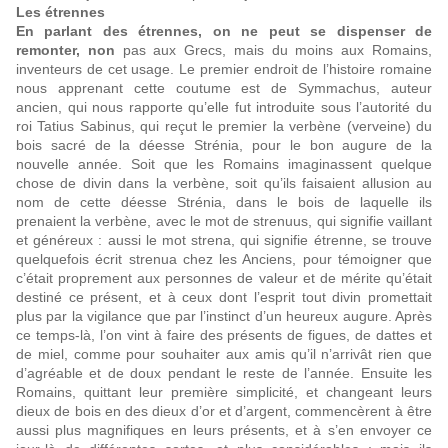
Les étrennes
En parlant des étrennes, on ne peut se dispenser de
remonter, non
pas aux Grecs, mais du moins aux Romains,
inventeurs de cet usage. Le premier endroit de l’histoire romaine
nous apprenant cette coutume est de Symmachus, auteur
ancien, qui nous rapporte qu’elle fut introduite sous l’autorité du
roi Tatius Sabinus, qui reçut le premier la verbène (verveine) du
bois sacré de la déesse Strénia, pour le bon augure de la
nouvelle année. Soit que les Romains imaginassent quelque
chose de divin dans la verbène, soit qu’ils faisaient allusion au
nom de cette déesse Strénia, dans le bois de laquelle ils
prenaient la verbène, avec le mot de strenuus, qui signifie vaillant
et généreux : aussi le mot strena, qui signifie étrenne, se trouve
quelquefois écrit strenua chez les Anciens, pour témoigner que
c’était proprement aux personnes de valeur et de mérite qu’était
destiné ce présent, et à ceux dont l’esprit tout divin promettait
plus par la vigilance que par l’instinct d’un heureux augure. Après
ce temps-là, l’on vint à faire des présents de figues, de dattes et
de miel, comme pour souhaiter aux amis qu’il n’arrivât rien que
d’agréable et de doux pendant le reste de l’année. Ensuite les
Romains, quittant leur première simplicité, et changeant leurs
dieux de bois en des dieux d’or et d’argent, commencèrent à être
aussi plus magnifiques en leurs présents, et à s’en envoyer ce