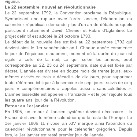
vigueur.
Le 22 septembre, nouvel an révolutionnaire
Le 22 septembre 1792, la Convention proclame la République.
Symbolisant une rupture avec l'ordre ancien, l'élaboration du
calendrier républicain demande plus d'un an de débats auxquels
participent notamment David, Chénier et Fabre d'Eglantine. Le
projet définitif est adopté le 24 octobre 1793.
Le début de la nouvelle ère est fixé au 22 septembre 1792 qui
devient ainsi le 1er vendémiaire an I. Chaque année commence
le jour de l'équinoxe d'automne, moment où la durée du jour est
égale à celle de la nuit, ce qui, selon les années, peut
correspondre au 22, 23 ou 24 septembre, date qui est fixée par
décret. L'année est divisée en douze mois de trente jours, eux-
mêmes divisés en trois « décadi » de dix jours, pour supprimer
toute référence biblique à la semaine de sept jours, suivis de cinq
jours « complémentaires » appelés aussi « sans-culottides ».
L'année bissextile est appelée « franciade » et le jour rajouté tous
les quatre ans, jour de la Révolution.
Retour au 1er janvier
En 1805, un retour à l'ancien système devient nécessaire : la
France doit avoir le même calendrier que le reste de l'Europe. Le
1er janvier 1806 11 nivôse an XIV marque ainsi l'abandon du
calendrier révolutionnaire pour le calendrier grégorien. Depuis
lors, le 1er janvier est resté premier jour de l'année.