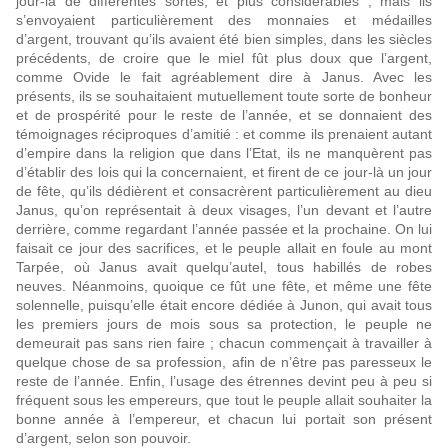
jour-là de différentes sortes, et plus considérables ; mais ils
s’envoyaient particulièrement des monnaies et médailles
d’argent, trouvant qu’ils avaient été bien simples, dans les siècles
précédents, de croire que le miel fût plus doux que l’argent,
comme Ovide le fait agréablement dire à Janus. Avec les
présents, ils se souhaitaient mutuellement toute sorte de bonheur
et de prospérité pour le reste de l’année, et se donnaient des
témoignages réciproques d’amitié : et comme ils prenaient autant
d’empire dans la religion que dans l’Etat, ils ne manquèrent pas
d’établir des lois qui la concernaient, et firent de ce jour-là un jour
de fête, qu’ils dédièrent et consacrèrent particulièrement au dieu
Janus, qu’on représentait à deux visages, l’un devant et l’autre
derrière, comme regardant l’année passée et la prochaine. On lui
faisait ce jour des sacrifices, et le peuple allait en foule au mont
Tarpée, où Janus avait quelqu’autel, tous habillés de robes
neuves. Néanmoins, quoique ce fût une fête, et même une fête
solennelle, puisqu’elle était encore dédiée à Junon, qui avait tous
les premiers jours de mois sous sa protection, le peuple ne
demeurait pas sans rien faire ; chacun commençait à travailler à
quelque chose de sa profession, afin de n’être pas paresseux le
reste de l’année. Enfin, l’usage des étrennes devint peu à peu si
fréquent sous les empereurs, que tout le peuple allait souhaiter la
bonne année à l’empereur, et chacun lui portait son présent
d’argent, selon son pouvoir.