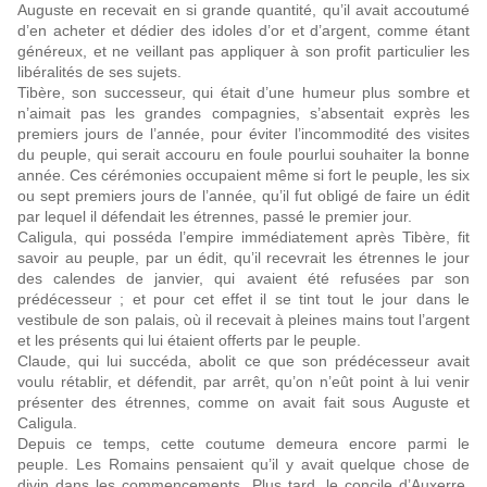
Auguste en recevait en si grande quantité, qu’il avait accoutumé
d’en acheter et dédier des idoles d’or et d’argent, comme étant
généreux, et ne veillant pas appliquer à son profit particulier les
libéralités de ses sujets.
Tibère, son successeur, qui était d’une humeur plus sombre et
n’aimait pas les grandes compagnies, s’absentait exprès les
premiers jours de l’année, pour éviter l’incommodité des visites
du peuple, qui serait accouru en foule pourlui souhaiter la bonne
année. Ces cérémonies occupaient même si fort le peuple, les six
ou sept premiers jours de l’année, qu’il fut obligé de faire un édit
par lequel il défendait les étrennes, passé le premier jour.
Caligula, qui posséda l’empire immédiatement après Tibère, fit
savoir au peuple, par un édit, qu’il recevrait les étrennes le jour
des calendes de janvier, qui avaient été refusées par son
prédécesseur ; et pour cet effet il se tint tout le jour dans le
vestibule de son palais, où il recevait à pleines mains tout l’argent
et les présents qui lui étaient offerts par le peuple.
Claude, qui lui succéda, abolit ce que son prédécesseur avait
voulu rétablir, et défendit, par arrêt, qu’on n’eût point à lui venir
présenter des étrennes, comme on avait fait sous Auguste et
Caligula.
Depuis ce temps, cette coutume demeura encore parmi le
peuple. Les Romains pensaient qu’il y avait quelque chose de
divin dans les commencements. Plus tard, le concile d’Auxerre,