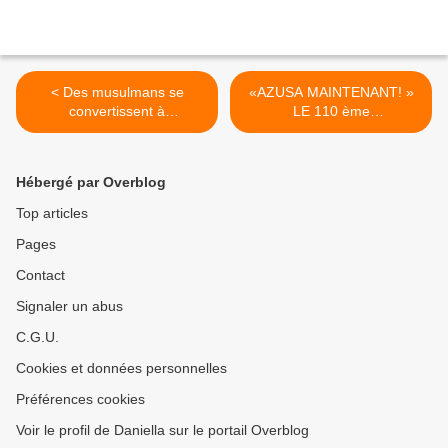
< Des musulmans se
«AZUSA MAINTENANT! »
convertissent à
LE 110 ème
Jésus...Prions pour eux !
ANNIVERSAIRE DU
RÉVEIL D'AZUSA STREET
>
Hébergé par Overblog
Top articles
Pages
Contact
Signaler un abus
C.G.U.
Cookies et données personnelles
Préférences cookies
Voir le profil de Daniella sur le portail Overblog