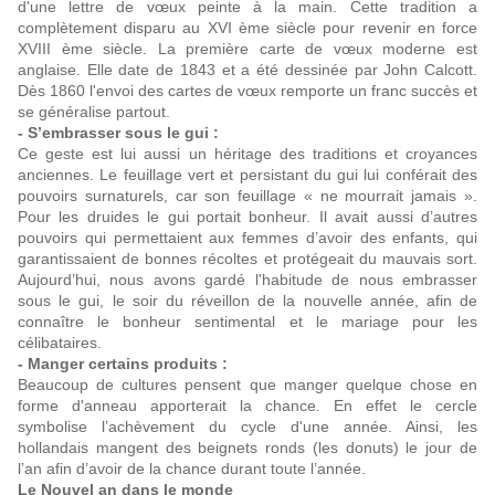
d'une lettre de vœux peinte à la main. Cette tradition a
complètement disparu au XVI ème siècle pour revenir en force
XVIII ème siècle. La première carte de vœux moderne est
anglaise. Elle date de 1843 et a été dessinée par John Calcott.
Dès 1860 l'envoi des cartes de vœux remporte un franc succès et
se généralise partout.
- S’embrasser sous le gui :
Ce geste est lui aussi un héritage des traditions et croyances
anciennes. Le feuillage vert et persistant du gui lui conférait des
pouvoirs surnaturels, car son feuillage « ne mourrait jamais ».
Pour les druides le gui portait bonheur. Il avait aussi d’autres
pouvoirs qui permettaient aux femmes d’avoir des enfants, qui
garantissaient de bonnes récoltes et protégeait du mauvais sort.
Aujourd’hui, nous avons gardé l'habitude de nous embrasser
sous le gui, le soir du réveillon de la nouvelle année, afin de
connaître le bonheur sentimental et le mariage pour les
célibataires.
- Manger certains produits :
Beaucoup de cultures pensent que manger quelque chose en
forme d'anneau apporterait la chance. En effet le cercle
symbolise l’achèvement du cycle d'une année. Ainsi, les
hollandais mangent des beignets ronds (les donuts) le jour de
l’an afin d’avoir de la chance durant toute l’année.
Le Nouvel an dans le monde