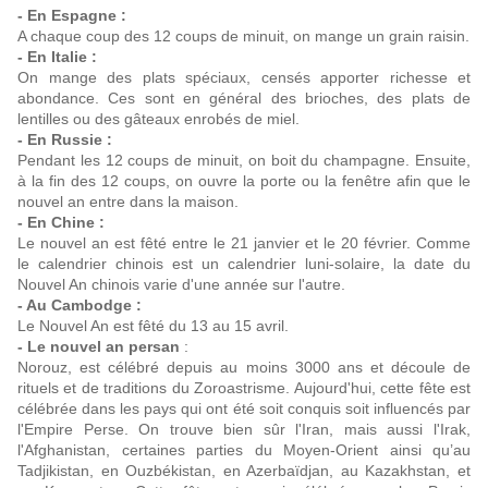
- En Espagne :
A chaque coup des 12 coups de minuit, on mange un grain raisin.
- En Italie :
On mange des plats spéciaux, censés apporter richesse et
abondance. Ces sont en général des brioches, des plats de
lentilles ou des gâteaux enrobés de miel.
- En Russie :
Pendant les 12 coups de minuit, on boit du champagne. Ensuite,
à la fin des 12 coups, on ouvre la porte ou la fenêtre afin que le
nouvel an entre dans la maison.
- En Chine :
Le nouvel an est fêté entre le 21 janvier et le 20 février. Comme
le calendrier chinois est un calendrier luni-solaire, la date du
Nouvel An chinois varie d'une année sur l'autre.
- Au Cambodge :
Le Nouvel An est fêté du 13 au 15 avril.
- Le nouvel an persan
:
Norouz, est célébré depuis au moins 3000 ans et découle de
rituels et de traditions du Zoroastrisme. Aujourd'hui, cette fête est
célébrée dans les pays qui ont été soit conquis soit influencés par
l'Empire Perse. On trouve bien sûr l'Iran, mais aussi l'Irak,
l'Afghanistan, certaines parties du Moyen-Orient ainsi qu’au
Tadjikistan, en Ouzbékistan, en Azerbaïdjan, au Kazakhstan, et