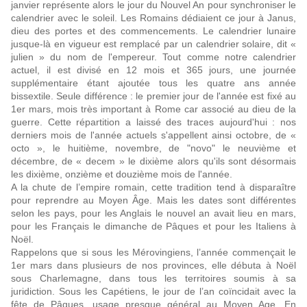
janvier représente alors le jour du Nouvel An pour synchroniser le
calendrier avec le soleil. Les Romains dédiaient ce jour à Janus,
dieu des portes et des commencements. Le calendrier lunaire
jusque-là en vigueur est remplacé par un calendrier solaire, dit «
julien » du nom de l'empereur. Tout comme notre calendrier
actuel, il est divisé en 12 mois et 365 jours, une journée
supplémentaire étant ajoutée tous les quatre ans année
bissextile. Seule différence : le premier jour de l'année est fixé au
1er mars, mois très important à Rome car associé au dieu de la
guerre. Cette répartition a laissé des traces aujourd'hui : nos
derniers mois de l'année actuels s'appellent ainsi octobre, de «
octo », le huitième, novembre, de "novo" le neuvième et
décembre, de « decem » le dixième alors qu'ils sont désormais
les dixième, onzième et douzième mois de l'année.
A la chute de l’empire romain, cette tradition tend à disparaître
pour reprendre au Moyen Âge. Mais les dates sont différentes
selon les pays, pour les Anglais le nouvel an avait lieu en mars,
pour les Français le dimanche de Pâques et pour les Italiens à
Noël.
Rappelons que si sous les Mérovingiens, l’année commençait le
1er mars dans plusieurs de nos provinces, elle débuta à Noël
sous Charlemagne, dans tous les territoires soumis à sa
juridiction. Sous les Capétiens, le jour de l’an coïncidait avec la
fête de Pâques, usage presque général au Moyen Age. En