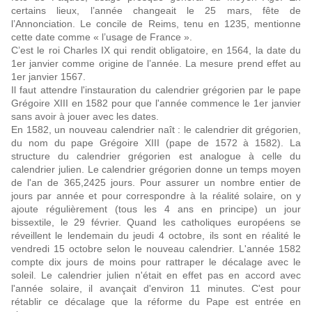
certains lieux, l’année changeait le 25 mars, fête de
l’Annonciation. Le concile de Reims, tenu en 1235, mentionne
cette date comme « l’usage de France ».
C’est le roi Charles IX qui rendit obligatoire, en 1564, la date du
1er janvier comme origine de l’année. La mesure prend effet au
1er janvier 1567.
Il faut attendre l'instauration du calendrier grégorien par le pape
Grégoire XIII en 1582 pour que l'année commence le 1er janvier
sans avoir à jouer avec les dates.
En 1582, un nouveau calendrier naît : le calendrier dit grégorien,
du nom du pape Grégoire XIII (pape de 1572 à 1582). La
structure du calendrier grégorien est analogue à celle du
calendrier julien. Le calendrier grégorien donne un temps moyen
de l'an de 365,2425 jours. Pour assurer un nombre entier de
jours par année et pour correspondre à la réalité solaire, on y
ajoute régulièrement (tous les 4 ans en principe) un jour
bissextile, le 29 février. Quand les catholiques européens se
réveillent le lendemain du jeudi 4 octobre, ils sont en réalité le
vendredi 15 octobre selon le nouveau calendrier. L'année 1582
compte dix jours de moins pour rattraper le décalage avec le
soleil. Le calendrier julien n'était en effet pas en accord avec
l'année solaire, il avançait d'environ 11 minutes. C'est pour
rétablir ce décalage que la réforme du Pape est entrée en