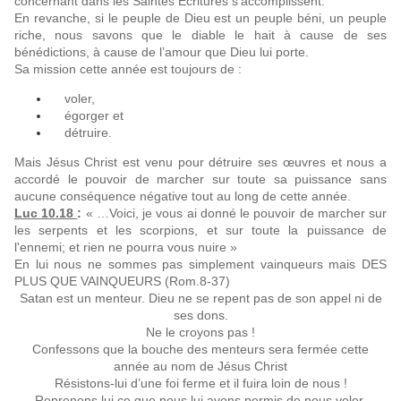
concernant dans les Saintes Ecritures s’accomplissent.
En revanche, si le peuple de Dieu est un peuple béni, un peuple
riche, nous savons que le diable le hait à cause de ses
bénédictions, à cause de l’amour que Dieu lui porte.
Sa mission cette année est toujours de :
voler,
égorger et
détruire.
Mais Jésus Christ est venu pour détruire ses œuvres et nous a
accordé le pouvoir de marcher sur toute sa puissance sans
aucune conséquence négative tout au long de cette année.
Luc 10.18
:
« …Voici, je vous ai donné le pouvoir de marcher sur
les serpents et les scorpions, et sur toute la puissance de
l'ennemi; et rien ne pourra vous nuire »
En lui nous ne sommes pas simplement vainqueurs mais DES
PLUS QUE VAINQUEURS (Rom.8-37)
Satan est un menteur. Dieu ne se repent pas de son appel ni de
ses dons.
Ne le croyons pas !
Confessons que la bouche des menteurs sera fermée cette
année au nom de Jésus Christ
Résistons-lui d’une foi ferme et il fuira loin de nous !
Reprenons lui ce que nous lui avons permis de nous voler.