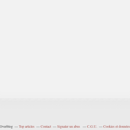
l Overblog
Top articles
Contact
Signaler un abus
C.G.U.
Cookies et données