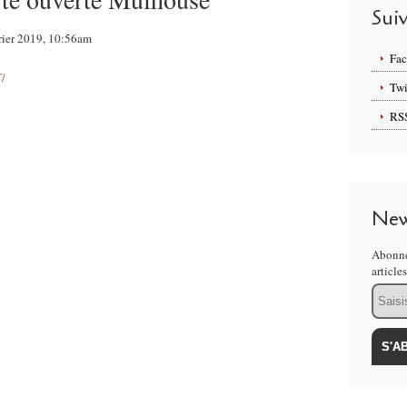
Sui
vrier 2019, 10:56am
Fa
/
Twi
RS
New
Abonne
article
Email