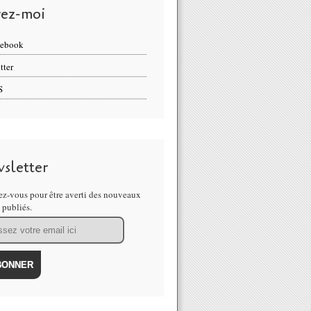
vez-moi
cebook
tter
S
sletter
z-vous pour être averti des nouveaux
s publiés.