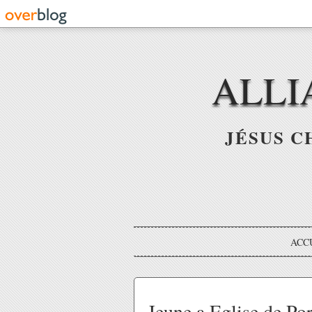
ALLI
JÉSUS C
ACC
Jeune a Eglise de Po