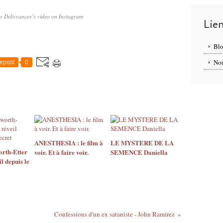
es Delivrances's video on Instagram
Lie
Blo
Nou
epost
0
ANESTHESIA : le film à
LE MYSTERE DE LA
rth-Etter
voir. Et à faire voir.
SEMENCE Daniella
il depuis le
Confessions d'un ex sataniste - John Ramirez