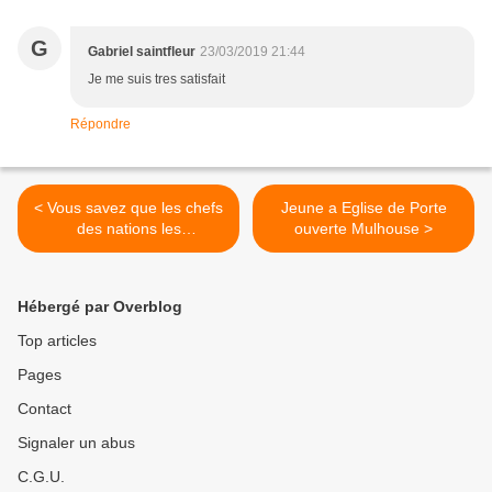
G
Gabriel saintfleur
23/03/2019 21:44
Je me suis tres satisfait
Répondre
< Vous savez que les chefs
Jeune a Eglise de Porte
des nations les
ouverte Mulhouse >
tyrannisent...JM Chevrier
Hébergé par Overblog
Top articles
Pages
Contact
Signaler un abus
C.G.U.