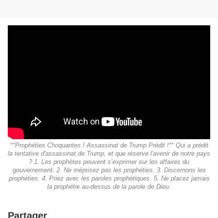
**Prophéties Choquantes ! Assassinat de Trump Prédit !** Qui a prédit
la tentative d'assassinat de Trump, et que réserve l'avenir de notre pays
? 1. Les prophètes peuvent s’exprimer sur les affaires du
gouvernement. 2. Ne méprisez pas les prophéties. 3. Discernons les
prophéties. 4. Priez avec les paroles prophétiques. 5. Ne placez jamais
la prophétie au-dessus de la parole de Dieu.
Partager