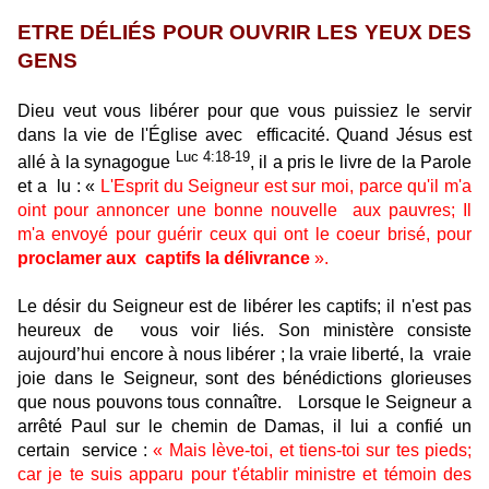
ETRE DÉLIÉS POUR OUVRIR LES YEUX DES
GENS
Dieu veut vous libérer pour que vous puissiez le servir
dans la vie de l'Église avec
efficacité. Quand Jésus est
Luc 4:18-19
allé à la synagogue
, il a pris le livre de la Parole
et a
lu : «
L'Esprit du Seigneur est sur moi, parce qu'il m'a
oint pour annoncer une bonne nouvelle
aux pauvres; Il
m'a envoyé pour guérir ceux qui ont le coeur brisé, pour
proclamer aux
captifs la délivrance
».
Le désir du Seigneur est de libérer les captifs; il n'est pas
heureux de
vous voir liés. Son ministère consiste
aujourd’hui encore à nous libérer ; la vraie liberté, la
vraie
joie dans le Seigneur, sont des bénédictions glorieuses
que nous pouvons tous connaître.
Lorsque le Seigneur a
arrêté Paul sur le chemin de Damas, il lui a confié un
certain
service
:
« Mais lève-toi, et tiens-toi sur tes pieds;
car je te suis apparu pour t'établir ministre et témoin des