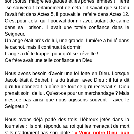
sont sortis, malgré les gardes et les portes fermées ! Pierre
se souvenait certainement de cela : il savait que si Dieu
l'avait fait dans Actes 5, il pouvait le
refaire dans Actes 12.
C'est pour cela, qu'il pouvait dormir avec autant de calme
dans sa
prison. Il avait une totale confiance dans le
Seigneur.
Un ange était près de lui, une grande
lumière a brillé dans
le cachot, mais il continuait à dormir!
L'ange a dû le frapper pour qu'il se
réveille !
Ce frère avait une telle confiance en Dieu!
Nous avons besoin d'avoir une foi forte en Dieu. Lorsque
Jacob était à Béthel, il a dû traiter
avec Dieu ; il lui a dit
qu'il lui donnerait la dîme de tout ce qu'il recevrait si Dieu
prenait soin
de lui. Qu'est-ce pour un marchandage ? Mais
n'est-ce pas ainsi que nous agissons souvent
avec le
Seigneur ?
Nous avons déjà parlé des trois Hébreux jetés dans la
fournaise ; ils ont
répondu au roi qui les menaçait de mort
s’ils n’adoraient pas son idole :
« Voici, notre Dieu
que