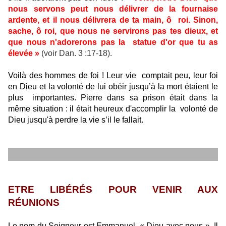
nous servons peut nous délivrer de la fournaise
ardente, et il nous délivrera de ta main, ô
roi. Sinon,
sache, ô roi, que nous ne servirons pas tes dieux, et
que nous n'adorerons pas la
statue d'or que tu as
élevée »
(voir Dan. 3 :17-18).
Voilà des hommes de foi ! Leur vie
comptait peu, leur foi
en Dieu et la volonté de lui obéir jusqu’à la mort étaient le
plus
importantes. Pierre dans sa prison était dans la
même situation : il était heureux d'accomplir la
volonté de
Dieu jusqu'à perdre la vie s’il le fallait.
ETRE LIBÉRÉS POUR VENIR AUX
RÉUNIONS
Le nom du Seigneur est Emmanuel, « Dieu avec nous ». Il