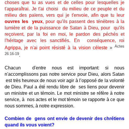
choses que tu as vues et de celles pour lesquelles je
t'apparaîtrai. Je t'ai choisi
du milieu de ce peuple et du
milieu des païens, vers qui je t'envoie, afin que tu leur
ouvres les
yeux
, pour qu'ils passent des ténèbres à la
lumière et de la puissance de Satan à Dieu, pour
qu'ils
reçoivent, par la foi en moi, le pardon des péchés et
l'héritage avec les sanctifiés. En
conséquence, roi
Actes
Agrippa, je n'ai point résisté à la vision céleste
»
26:16-19
.
Chacun
d'entre nous est important: si nous
n'accomplissons pas notre service pour Dieu, alors Satan
est très heureux de nous voir agir à l’opposé de la volonté
de Dieu. Paul a été rendu libre de
ses liens pour devenir
un ministre et un témoin. Le mot ministre se réfère à notre
service, à
nos actes et le mot témoin se rapporte à ce que
nous sommes, à notre expression.
Combien de
gens ont envie de devenir des chrétiens
quand ils vous voient?