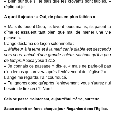
« Bien sur que si, je sais que les croyants sont faibles, »
répliquai-je.
A quoi il ajouta : « Oui, de plus en plus faibles.»
« Mais ils louent Dieu, ils lèvent leurs mains, ils paient la
dîme et essaient tant bien que mal de mener une vie
pieuse. »
L'ange déclama de façon solennnelle :
... Malheur à la terre et à la mer! car le diable est descendu
vers vous, animé d'une grande colère, sachant qu'il a peu
de temps.
Apocalypse 12:12
« Je connais ce passage » dis-je, « mais ne parle-t-il pas
d'un temps qui arrivera après l'enlèvement de l'église? »
L'ange me regarda, l'air courroucé.
« Tu ignores donc qu'après l'enlèvement, vous n'aurez nul
besoin de lire ceci ?! Non !
Cela se passe maintenant, aujourd'hui même, sur terre.
Satan accroît en force chaque jour. Regardes donc l'Eglise.