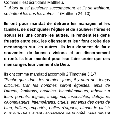
Comme il est écrit dans Matthieu,
"...Alors aussi plusieurs succomberont, et ils se trahiront,
se haïront les uns les autres..."
(Matthieu 24 :10)
Ils ont pour mandat de détruire les mariages et les
familles, de déchiqueter l'église et de soulever frères et
sœurs les uns contre les autres.
Ils rendent les gens
frustrés entre eux, les offensent et leur font croire des
mensonges sur les autres.
Ils leur donnent de faux
souvenirs, de fausses visions et un discernement
erroné.
Ils leur mentent pour leur faire croire que ces
mensonges leur viennent de Dieu.
Ils ont comme mandat d'accomplir 2 Timothée 3:1-7:
"Sache que, dans les derniers jours, il y aura des temps
difficiles. C
ar les hommes seront égoïstes, amis de
l'argent, fanfarons, hautains, blasphémateurs
,
rebelles à
leurs parents, ingrats, irréligieux, insensibles, déloyaux,
calomniateurs,
intempérants, cruels, ennemis des gens de
bien, traîtres, emportés, enflés d'orgueil,
aimant le plaisir
plus que Dieu, ayant l'apparence de la piété, mais reniant