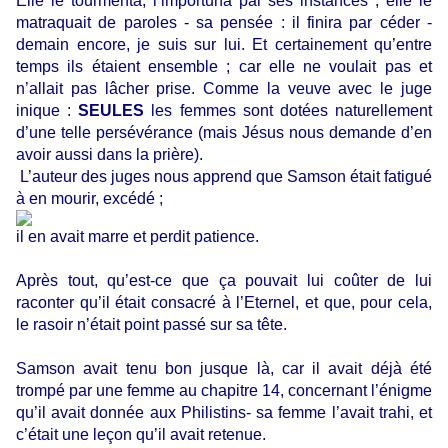
Elle le tourmenta, l’importuna par ses instances ; elle le
matraquait de paroles - sa pensée : il finira par céder -
demain encore, je suis sur lui. Et certainement qu’entre
temps ils étaient ensemble ; car elle ne voulait pas et
n’allait pas lâcher prise. Comme la veuve avec le juge
inique :
SEULES
les femmes sont dotées naturellement
d’une telle persévérance (mais Jésus nous demande d’en
avoir aussi dans la prière).
L’auteur des juges nous apprend que Samson était fatigué
à en mourir, excédé ;
il en avait marre et perdit patience.
Après tout, qu’est-ce que ça pouvait lui coûter de lui
raconter qu’il était consacré à l’Eternel, et que, pour cela,
le rasoir n’était point passé sur sa tête.
Samson avait tenu bon jusque là, car il avait déjà été
trompé par une femme au chapitre 14, concernant l’énigme
qu’il avait donnée aux Philistins- sa femme l’avait trahi, et
c’était une leçon qu’il avait retenue.