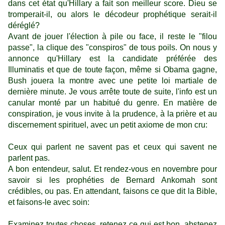
dans cet état qu'Hillary a fait son meilleur score. Dieu se
tromperait-il, ou alors le décodeur prophétique serait-il
déréglé?
Avant de jouer l'élection à pile ou face, il reste le "filou
passe", la clique des "conspiros" de tous poils. On nous y
annonce qu'Hillary est
la candidate préférée
des
Illuminatis et que de toute façon, même si Obama gagne,
Bush jouera la montre avec une petite loi martiale de
dernière minute. Je vous arrête toute de suite, l'info est un
canular monté par
un habitué du genre
. En matière de
conspiration, je vous invite à la prudence, à la prière et au
discernement spirituel, avec un petit axiome de mon cru:
Ceux qui parlent ne savent pas et ceux qui savent ne
parlent pas.
A bon entendeur, salut. Et rendez-vous en novembre pour
savoir si les prophéties de Bernard Ankomah sont
crédibles, ou pas. En attendant, faisons ce que dit la Bible,
et faisons-le
avec soin
:
Examinez toutes choses, retenez ce qui est bon, abstenez