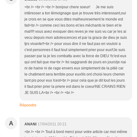
<br /> <br /> <br /> bonjour chere soeur! Je me suis
intèresser a ton tèmoignage que je trouve très interessant,oui
je crois en se que vous dites malheuresement le monde est
fait<br /> comme ceci les bons et les mèchants le bien et le
mal!!!! vous avez evoquer des reves je me suis vu car je les ai
vecu depuis mon adolescences et par la grace de dieu je suis
tjrs vivante!!<br /> pour vous dire il ne faut pas en vouloir a
c'est personnes il faut tout simplement prier pour eux!!Je suis
passer par la je les combattu avec la force de DIEU !!c'est eux
qui ont fait que ma<br /> foi saggrandi de jours en jours!je nai
ni de haine ni de rage envers eux simplement de la pitiè car
le chatiment sera terrible pour eux!ils ont choisi leurs chemin
tant pis pour eux !cest<br /> pour cela que je dit tout les jours
il faut prier prier la priere est dans le coeur!NE CRAINS RIEN
JE SUIS LA<br /> <br /> <br />
Répondre
A
ANANI
17/04/2011 20:21
<br /> <br /> Tout à bord merci pour votre article car moi même