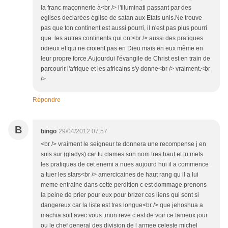
la franc maçonnerie à<br /> l'illuminati passant par des
eglises declarées église de satan aux Etats unis.Ne trouve
pas que ton continent est aussi pourri, il n'est pas plus pourri
que les autres continents qui ont<br /> aussi des pratiques
odieux et qui ne croient pas en Dieu mais en eux même en
leur propre force.Aujourdui l'évangile de Christ est en train de
parcourir l'afrique et les africains s'y donne<br /> vraiment.<br
/>
Répondre
B
bingo
29/04/2012 07:57
<br /> vraiment le seigneur te donnera une recompense j en
suis sur (gladys) car tu clames son nom tres haut et tu mets
les pratiques de cet enemi a nues aujourd hui il a commence
a tuer les stars<br /> amercicaines de haut rang qu il a lui
meme entraine dans cette perdition c est dommage prenons
la peine de prier pour eux pour brizer ces liens qui sont si
dangereux car la liste est tres longue<br /> que jehoshua a
machia soit avec vous ,mon reve c est de voir ce fameux jour
ou le chef general des division de l armee celeste michel