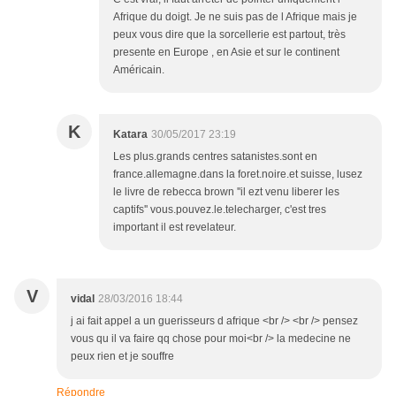
Afrique du doigt. Je ne suis pas de l Afrique mais je
peux vous dire que la sorcellerie est partout, très
presente en Europe , en Asie et sur le continent
Américain.
K
Katara
30/05/2017 23:19
Les plus.grands centres satanistes.sont en
france.allemagne.dans la foret.noire.et suisse, lusez
le livre de rebecca brown ''il ezt venu liberer les
captifs'' vous.pouvez.le.telecharger, c'est tres
important il est revelateur.
V
vidal
28/03/2016 18:44
j ai fait appel a un guerisseurs d afrique <br /> <br /> pensez
vous qu il va faire qq chose pour moi<br /> la medecine ne
peux rien et je souffre
Répondre