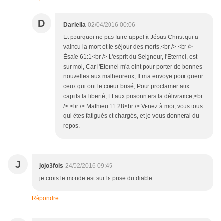
D
Daniella
02/04/2016 00:06
Et pourquoi ne pas faire appel à Jésus Christ qui a
vaincu la mort et le séjour des morts.<br /> <br />
Ésaïe 61:1<br /> L'esprit du Seigneur, l'Eternel, est
sur moi, Car l'Eternel m'a oint pour porter de bonnes
nouvelles aux malheureux; Il m'a envoyé pour guérir
ceux qui ont le coeur brisé, Pour proclamer aux
captifs la liberté, Et aux prisonniers la délivrance;<br
/> <br /> Mathieu 11:28<br /> Venez à moi, vous tous
qui êtes fatigués et chargés, et je vous donnerai du
repos.
J
jojo3fois
24/02/2016 09:45
je crois le monde est sur la prise du diable
Répondre