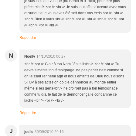
je suis issu de l'Afrique (du Bénin et d' Haïti) pour être plus
précis.<br /> <br /> <br /> Je suis tout affait d'accord avec vous
et surtout que vous avez été soft dans vos écris.<br /> <br />
<br /> Bien à vous.<br /> <br /> <br /> <br /> <br /> <br /> <br
/> <br /> <br /> <br />
Répondre
N
Noëlly
14/10/2010 00:27
<br /> <br /> Gloir à ton Nom Jésus!!!<br /> <br /> <br /> Tu
devrais mettre ton témoignage, ne pas parler c'est comme si
on laissait l'ennemi agir et nous enfants de Dieu nous disons
STOP à ses actes on doit le dénnoncer au monde entier
même si les gens<br /> ne croiront pas à ton témoignage
comme tu dis, le fait de le dénnoncer ça le condamne ce
lâche.<br /> <br /> <br />
Répondre
J
joelle
30/09/2010 20:16