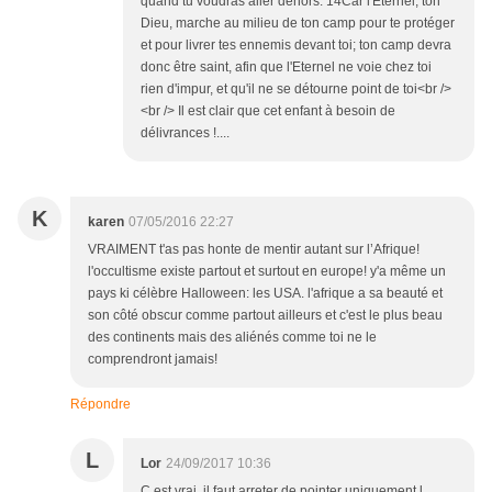
quand tu voudras aller dehors. 14Car l'Eternel, ton
Dieu, marche au milieu de ton camp pour te protéger
et pour livrer tes ennemis devant toi; ton camp devra
donc être saint, afin que l'Eternel ne voie chez toi
rien d'impur, et qu'il ne se détourne point de toi<br />
<br /> Il est clair que cet enfant à besoin de
délivrances !....
K
karen
07/05/2016 22:27
VRAIMENT t'as pas honte de mentir autant sur l’Afrique!
l'occultisme existe partout et surtout en europe! y'a même un
pays ki célèbre Halloween: les USA. l'afrique a sa beauté et
son côté obscur comme partout ailleurs et c'est le plus beau
des continents mais des aliénés comme toi ne le
comprendront jamais!
Répondre
L
Lor
24/09/2017 10:36
C est vrai, il faut arreter de pointer uniquement l