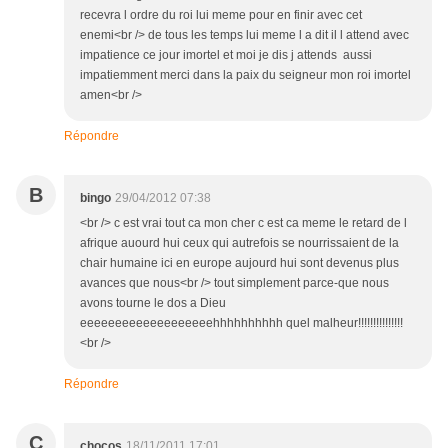
recevra l ordre du roi lui meme pour en finir avec cet
enemi<br /> de tous les temps lui meme l a dit il l attend avec
impatience ce jour imortel et moi je dis j attends aussi
impatiemment merci dans la paix du seigneur mon roi imortel
amen<br />
Répondre
B
bingo
29/04/2012 07:38
<br /> c est vrai tout ca mon cher c est ca meme le retard de l
afrique auourd hui ceux qui autrefois se nourrissaient de la
chair humaine ici en europe aujourd hui sont devenus plus
avances que nous<br /> tout simplement parce-que nous
avons tourne le dos a Dieu
eeeeeeeeeeeeeeeeeeehhhhhhhhhh quel malheur!!!!!!!!!!!!!!!
<br />
Répondre
C
chocos
18/11/2011 17:01