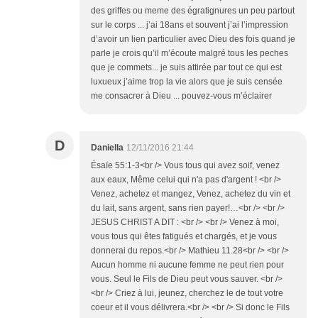
des griffes ou meme des égratignures un peu partout
sur le corps ... j’ai 18ans et souvent j’ai l’impression
d’avoir un lien particulier avec Dieu des fois quand je
parle je crois qu’il m’écoute malgré tous les peches
que je commets... je suis attirée par tout ce qui est
luxueux j’aime trop la vie alors que je suis censée
me consacrer à Dieu ... pouvez-vous m’éclairer
D
Daniella
12/11/2016 21:44
Ésaïe 55:1-3<br /> Vous tous qui avez soif, venez
aux eaux, Même celui qui n'a pas d'argent ! <br />
Venez, achetez et mangez, Venez, achetez du vin et
du lait, sans argent, sans rien payer!…<br /> <br />
JESUS CHRIST A DIT : <br /> <br /> Venez à moi,
vous tous qui êtes fatigués et chargés, et je vous
donnerai du repos.<br /> Mathieu 11.28<br /> <br />
Aucun homme ni aucune femme ne peut rien pour
vous. Seul le Fils de Dieu peut vous sauver. <br />
<br /> Criez à lui, jeunez, cherchez le de tout votre
coeur et il vous délivrera.<br /> <br /> Si donc le Fils