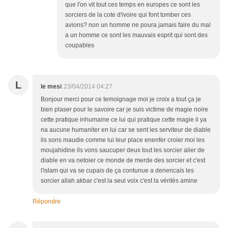
que l'on vit tout ces temps en europes ce sont les
sorciers de la cote d'ivoire qui font tomber ces
avions? non un homme ne poura jamais faire du mal
a un homme ce sont les mauvais esprit qui sont des
coupables
L
le mesi
23/04/2014 04:27
Bonjour merci pour ce temoignage moi je croix a tout ça je
bien plaser pour le savoire car je suis victime de magie noire
cette pratique inhumaine ce lui qui pratique cette magie il ya
na aucune humaniter en lui car se sent les serviteur de diable
ils sons maudie comme lui leur place enenfer croier moi les
moujahidine ils vons saucuper deux tout les sorcier alier de
diable en va netoier ce monde de merde des sorcier et c'est
l'islam qui va se cupais de ça contunue a denencais les
sorcier allah akbar c'est la seul voix c'est la vérités amine
Répondre