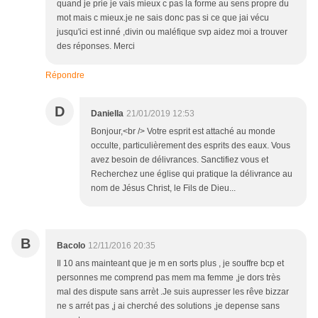
quand je prie je vais mieux c pas la forme au sens propre du
mot mais c mieux.je ne sais donc pas si ce que jai vécu
jusqu'ici est inné ,divin ou maléfique svp aidez moi a trouver
des réponses. Merci
Répondre
D
Daniella
21/01/2019 12:53
Bonjour,<br /> Votre esprit est attaché au monde
occulte, particulièrement des esprits des eaux. Vous
avez besoin de délivrances. Sanctifiez vous et
Recherchez une église qui pratique la délivrance au
nom de Jésus Christ, le Fils de Dieu...
B
Bacolo
12/11/2016 20:35
Il 10 ans mainteant que je m en sorts plus , je souffre bcp et
personnes me comprend pas mem ma femme ,je dors très
mal des dispute sans arrèt .Je suis aupresser les rêve bizzar
ne s arrét pas ,j ai cherché des solutions ,je depense sans