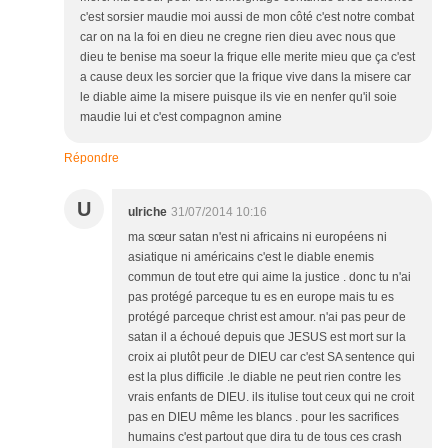
c'est sorsier maudie moi aussi de mon côté c'est notre combat
car on na la foi en dieu ne cregne rien dieu avec nous que
dieu te benise ma soeur la frique elle merite mieu que ça c'est
a cause deux les sorcier que la frique vive dans la misere car
le diable aime la misere puisque ils vie en nenfer qu'il soie
maudie lui et c'est compagnon amine
Répondre
U
ulriche
31/07/2014 10:16
ma sœur satan n'est ni africains ni européens ni
asiatique ni américains c'est le diable enemis
commun de tout etre qui aime la justice . donc tu n'ai
pas protégé parceque tu es en europe mais tu es
protégé parceque christ est amour. n'ai pas peur de
satan il a échoué depuis que JESUS est mort sur la
croix ai plutôt peur de DIEU car c'est SA sentence qui
est la plus difficile .le diable ne peut rien contre les
vrais enfants de DIEU. ils itulise tout ceux qui ne croit
pas en DIEU même les blancs . pour les sacrifices
humains c'est partout que dira tu de tous ces crash