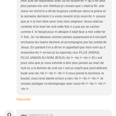
mon acte de separation avec lui en disant<br /> qu il ne veut
plus jamais me voir. Allelluia je crozais que c etait la fin. une
soeur en christ m a dit de toujours continuer dans la priere et
la semaine derniere il a voulu revenir et je vous<br /> assure
que je n ai rien faire pour cela mon seigneur Jesus etait au
controle et le mari de nuit cette fois n a pas pu se cacher
comme il le faisait pour m attraper il etait face a moi cette<br
/> fois. Je l ai tabasse comme jamais auparavant et il est parti
enchaine les mains derriere et accompagne par les soldat de
Jesus. En partant il m a dit en m appellant par mon nom qu il
reviendra<br /> et moi je lui repondu ceci PLUS JAMAIS,
PLUS JAMAIS AU NOM JESUS.<br /> <br /> <br /> Et c est
pour cela que je vous exhorte a dire plus jamais au mari de
nuit ou a la femme de nuit car c est un esprit que peut detruire
toute une vie.<br /> <br /> <br /> il vous prend le bonheur, le
boulot, vous rend sterile et bon a rien.<br /> <br /> <br /> Je
voulais partager ce temoignage avec vous<br /> <br /> <br />
<br />
Répondre
O
olga
10/08/2010 22:19