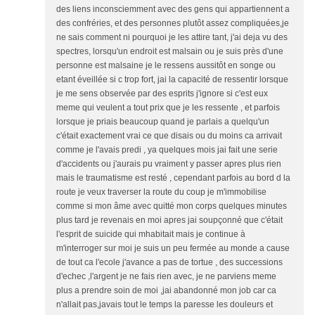
des liens inconsciemment avec des gens qui appartiennent a
des confréries, et des personnes plutôt assez compliquées,je
ne sais comment ni pourquoi je les attire tant, j'ai deja vu des
spectres, lorsqu'un endroit est malsain ou je suis près d'une
personne est malsaine je le ressens aussitôt en songe ou
etant éveillée si c trop fort, jai la capacité de ressentir lorsque
je me sens observée par des esprits j'ignore si c'est eux
meme qui veulent a tout prix que je les ressente , et parfois
lorsque je priais beaucoup quand je parlais a quelqu'un
c'était exactement vrai ce que disais ou du moins ca arrivait
comme je l'avais predi , ya quelques mois jai fait une serie
d'accidents ou j'aurais pu vraiment y passer apres plus rien
mais le traumatisme est resté , cependant parfois au bord d la
route je veux traverser la route du coup je m'immobilise
comme si mon âme avec quitté mon corps quelques minutes
plus tard je revenais en moi apres jai soupçonné que c'était
l'esprit de suicide qui mhabitait mais je continue à
m'interroger sur moi je suis un peu fermée au monde a cause
de tout ca l'ecole j'avance a pas de tortue , des successions
d'echec ,l'argent je ne fais rien avec, je ne parviens meme
plus a prendre soin de moi ,jai abandonné mon job car ca
n'allait pas,javais tout le temps la paresse les douleurs et