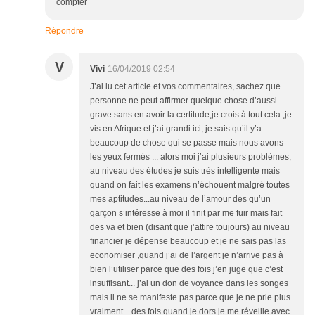
compter
Répondre
V
Vivi
16/04/2019 02:54
J’ai lu cet article et vos commentaires, sachez que
personne ne peut affirmer quelque chose d’aussi
grave sans en avoir la certitude,je crois à tout cela ,je
vis en Afrique et j’ai grandi ici, je sais qu’il y’a
beaucoup de chose qui se passe mais nous avons
les yeux fermés ... alors moi j’ai plusieurs problèmes,
au niveau des études je suis très intelligente mais
quand on fait les examens n’échouent malgré toutes
mes aptitudes...au niveau de l’amour des qu’un
garçon s’intéresse à moi il finit par me fuir mais fait
des va et bien (disant que j’attire toujours) au niveau
financier je dépense beaucoup et je ne sais pas las
economiser ,quand j’ai de l’argent je n’arrive pas à
bien l’utiliser parce que des fois j’en juge que c’est
insuffisant... j’ai un don de voyance dans les songes
mais il ne se manifeste pas parce que je ne prie plus
vraiment... des fois quand je dors je me réveille avec