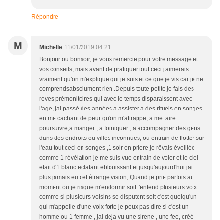
Répondre
M
Michelle
11/01/2019 04:21
Bonjour ou bonsoir, je vous remercie pour votre message et
vos conseils, mais avant de pratiquer tout ceci j'aimerais
vraiment qu'on m'explique qui je suis et ce que je vis car je ne
comprendsabsolument rien .Depuis toute petite je fais des
reves prémonitoires qui avec le temps disparaissent avec
l'age, jai passé des années a assister a des rituels en songes
en me cachant de peur qu'on m'attrappe, a me faire
poursuivre,a manger , a forniquer , a accompagner des gens
dans des endroits ou villes inconnues, ou entrain de flotter sur
l'eau tout ceci en songes ,1 soir en priere je rêvais éveillée
comme 1 révélation je me suis vue entrain de voler et le ciel
etait d'1 blanc éclatant éblouissant et jusqu'aujourd'hui jai
plus jamais eu cet étrange vision, Quand je prie parfois au
moment ou je risque m'endormir soit j'entend plusieurs voix
comme si plusieurs voisins se disputent soit c'est quelqu'un
qui m'appelle d'une voix forte je peux pas dire si c'est un
homme ou 1 femme , jai deja vu une sirene , une fee, créé