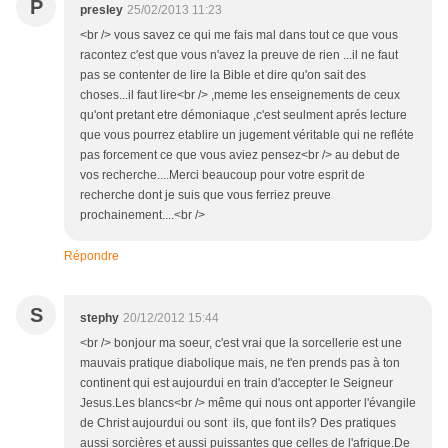
P
presley
25/02/2013 11:23
<br /> vous savez ce qui me fais mal dans tout ce que vous
racontez c'est que vous n'avez la preuve de rien ...il ne faut
pas se contenter de lire la Bible et dire qu'on sait des
choses...il faut lire<br /> ,meme les enseignements de ceux
qu'ont pretant etre démoniaque ,c'est seulment aprés lecture
que vous pourrez etablire un jugement véritable qui ne refléte
pas forcement ce que vous aviez pensez<br /> au debut de
vos recherche....Merci beaucoup pour votre esprit de
recherche dont je suis que vous ferriez preuve
prochainement....<br />
Répondre
S
stephy
20/12/2012 15:44
<br /> bonjour ma soeur, c'est vrai que la sorcellerie est une
mauvais pratique diabolique mais, ne t'en prends pas à ton
continent qui est aujourdui en train d'accepter le Seigneur
Jesus.Les blancs<br /> même qui nous ont apporter l'évangile
de Christ aujourdui ou sont ils, que font ils? Des pratiques
aussi sorcières et aussi puissantes que celles de l'afrique.De