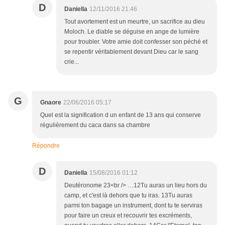
D
Daniella
12/11/2016 21:46
Tout avortement est un meurtre, un sacrifice au dieu
Moloch. Le diable se déguise en ange de lumière
pour troubler. Votre amie doit confesser son péché et
se repentir véritablement devant Dieu car le sang
crie...
G
Gnaore
22/06/2016 05:17
Quel est la signification d un enfant de 13 ans qui conserve
régulièrement du caca dans sa chambre
Répondre
D
Daniella
15/08/2016 01:12
Deutéronome 23<br /> …12Tu auras un lieu hors du
camp, et c'est là dehors que tu iras. 13Tu auras
parmi ton bagage un instrument, dont tu te serviras
pour faire un creux et recouvrir tes excréments,