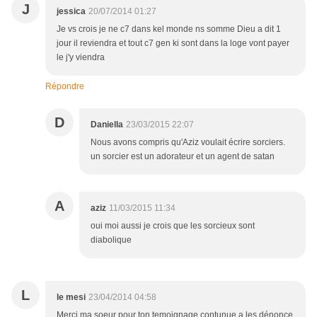
J
jessica
20/07/2014 01:27
Je vs crois je ne c7 dans kel monde ns somme Dieu a dit 1
jour il reviendra et tout c7 gen ki sont dans la loge vont payer
le j'y viendra
Répondre
D
Daniella
23/03/2015 22:07
Nous avons compris qu'Aziz voulait écrire sorciers.
un sorcier est un adorateur et un agent de satan
A
aziz
11/03/2015 11:34
oui moi aussi je crois que les sorcieux sont
diabolique
L
le mesi
23/04/2014 04:58
Merci ma soeur pour ton temoignage contunue a les dénonce