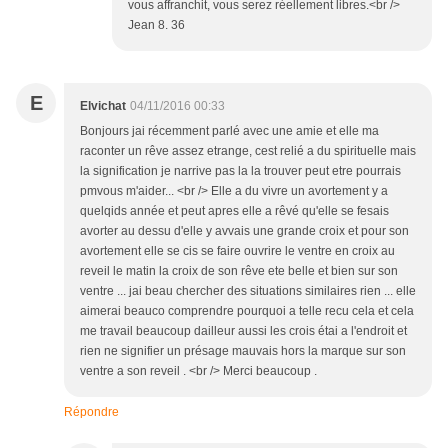
vous affranchit, vous serez réellement libres.<br />
Jean 8. 36
E
Elvichat
04/11/2016 00:33
Bonjours jai récemment parlé avec une amie et elle ma
raconter un rêve assez etrange, cest relié a du spirituelle mais
la signification je narrive pas la la trouver peut etre pourrais
pmvous m'aider... <br /> Elle a du vivre un avortement y a
quelqids année et peut apres elle a rêvé qu'elle se fesais
avorter au dessu d'elle y avvais une grande croix et pour son
avortement elle se cis se faire ouvrire le ventre en croix au
reveil le matin la croix de son rêve ete belle et bien sur son
ventre ... jai beau chercher des situations similaires rien ... elle
aimerai beauco comprendre pourquoi a telle recu cela et cela
me travail beaucoup dailleur aussi les crois étai a l'endroit et
rien ne signifier un présage mauvais hors la marque sur son
ventre a son reveil . <br /> Merci beaucoup .
Répondre