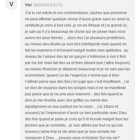
V
Vivi
16/04/2019 02:52
J’ai lu cet article et vos commentaires, sachez que personne
ne peut affirmer quelque chose d’aussi grave sans en avoir la
certitude,je crois à tout cela ,je vis en Afrique et j’ai grandi ici,
je sais qu’il y’a beaucoup de chose qui se passe mais nous
avons les yeux fermés ... alors moi j’ai plusieurs problèmes,
au niveau des études je suis très intelligente mais quand on
fait les examens n’échouent malgré toutes mes aptitudes...au
niveau de l’amour des qu’un garçon s’intéresse à moi il finit
par me fuir mais fait des va et bien (disant que j’attire toujours)
au niveau financier je dépense beaucoup et je ne sais pas las
economiser ,quand j’ai de l’argent je n’arrive pas à bien
l’utiliser parce que des fois j’en juge que c’est insuffisant... j’ai
un don de voyance dans les songes mais il ne se manifeste
pas parce que je ne prie plus vraiment... des fois quand je
dors je me réveille avec des griffes ou meme des
égratignures un peu partout sur le corps ... j’ai 18ans et
souvent j’ai l’impression d’avoir un lien particulier avec Dieu
des fois quand je parle je crois qu’il m’écoute malgré tous les
peches que je commets... je suis attirée par tout ce qui est
luxueux j’aime trop la vie alors que je suis censée me
consacrer à Dieu ... pouvez-vous m’éclairer Sur ma vie?