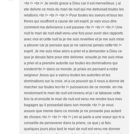
<br /> <br /> Je rends grace a Dieu car il est merveilleux. j ai
ete delivre ce mois du mari de nuit qui me detruisait toutes les
relations.<br /> <br /> <br /> Pour toutes les soeurs et tous les
freres qui souffrent a cause de cet esprit. je vais vous dire
comment ma delivrance s est passee.<br /> <br /> <br /> Une
nuit le mari de nuit etait venu une fois pour avoir des rapports
avec moi et cette nuit la je me suis reveillee et je me suis mise
a pleurer car je pensais que je ne vaincrai jamais cette<br />
esprit. Je me suis mise alors a prier et a demander a Dieu ce
que je devais faire pour etre delivree. ensuite je me suis mise
a prier et a prendre autorite sur toutes les dominations qui
existent<br /> dans ce monde. je priais en pensant a notre
seigneur Jesus qui a vaincu toutes les autorites et les
dominations sur la croix. et a ce pouvoir qu il nous a donne de
marcher sur toutes les<br /> puissances de ce monde. en me
rendormant le mari de nuit est revenu et je l ai tabasse cette
fois la et ensuite le mari de nuit est venu me rendre tous mes
bagages qu il possedait dans son monde.<br /> je vous
assure que meme dans ce monde je ne possede pas autant
de choses.<br /> <br /> <br /> j en ai parle a une soeur qui m a
conseille de perseverer dans la priere, ce que j ai fais.
quelques jours plus tard le mari de nuit est venu me donner