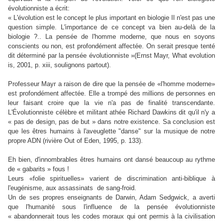
évolutionniste a écrit:
« L'évolution est le concept le plus important en biologie Il n'est pas une
question simple. L'importance de ce concept va bien au-delà de la
biologie ?..
La pensée de l'homme moderne, que nous en soyons
conscients ou non, est profondément affectée. On serait presque tenté
dit déterminé par la pensée évolutionniste »(Ernst
Mayr,
What evolution
is, 2001,
p. xiii, soulignons partout).
Professeur Mayr a raison de dire que la pensée de «l'homme moderne»
est profondément affectée. Elle a trompé des millions de personnes en
leur faisant croire que la vie n'a pas de finalité transcendante.
L'Évolutionniste célèbre et militant athée Richard Dawkins dit qu'il n'y a
« pas de design, pas de but » dans notre existence. Sa conclusion est
que les êtres humains à l'aveuglette "danse" sur la musique de notre
propre ADN (rivière Out of Eden, 1995, p. 133).
Eh bien, d'innombrables êtres humains ont dansé beaucoup au rythme
de « gabarits » fous !
Leurs «folie spirituelles» varient de discrimination anti-biblique à
l'eugénisme, aux assassinats
de sang-froid.
Un de ses propres enseignants de Darwin, Adam Sedgwick, a averti
que l'humanité sous l'influence de la pensée évolutionniste
«
abandonnerait tous les codes moraux qui ont permis à la civilisation