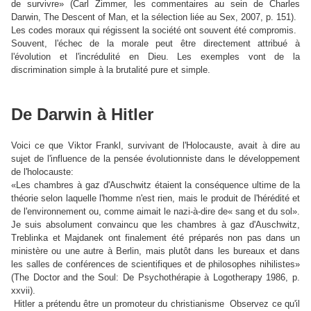
de survivre»
(Carl Zimmer, les commentaires au sein de Charles
Darwin,
The Descent of Man, et la sélection liée au Sex,
2007, p. 151).
Les codes moraux qui régissent la société ont souvent été compromis.
Souvent, l'échec de la morale peut être directement attribué à
l'évolution et l'incrédulité en Dieu. Les exemples vont de la
discrimination simple à la brutalité pure et simple.
De Darwin à Hitler
Voici ce que Viktor Frankl, survivant de l'Holocauste, avait à dire au
sujet de l'influence de la pensée évolutionniste dans le développement
de l'holocauste:
«Les chambres à gaz d'Auschwitz étaient la conséquence ultime de la
théorie selon laquelle l'homme n'est rien, mais le produit de l'hérédité et
de l'environnement ou, comme aimait le nazi-à-dire de« sang et du sol».
Je suis absolument convaincu que les chambres à gaz d'Auschwitz,
Treblinka et Majdanek ont finalement été préparés non pas dans un
ministère ou une autre à Berlin,
mais plutôt dans les bureaux et dans
les salles de conférences de scientifiques et de philosophes nihilistes»
(The Doctor and the Soul: De Psychothérapie à Logotherapy 1986,
p.
xxvii).
Hitler a prétendu être un promoteur du christianisme Observez ce qu'il