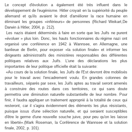
Le concept d'évolution a également été très influent dans le
développement de l'eugénisme. Hitler croyait en la supériorité du peuple
allemand et qu'ils avaient le droit d'améliorer la race humaine en
éliminant les groupes «inférieurs» de personnes (Richard Weikart,
De
Darwin à Hitler,
2004, p. 212).
Les nazis étaient déterminés à faire en sorte que les Juifs ne purent
«évoluer » plus loin. Donc, les hauts fonctionnaires du régime nazi ont
organisé une conférence en 1942 à Wannsee, en Allemagne, une
banlieue de Berlin, pour exposer «la solution finale» et informer les
dirigeants administratifs des ministères responsables des différentes
politiques relatives aux Juifs. L'une des déclarations les plus
importantes de leur politique officielle était la suivante:
«Au cours de la solution finale, les Juifs de l'Est devront être mobilisés
pour le travail avec l'encadrement voulu. En grandes colonnes de
travailleurs, séparés par sexe, les Juifs aptes au travail seront amenés
à construire des routes dans ces territoires, ce qui sans doute
permettra une diminution naturelle substantielle de leur nombre. Pour
finir, il faudra appliquer un traitement approprié à la totalité de ceux qui
resteront, car il s'agira évidemment des éléments les plus résistants,
puisque issus d'une sélection naturelle, et qui seraient susceptibles
d'être le germe d'une nouvelle souche juive, pour peu qu'on les laisse
en liberté».(Mark Roseman, la Conférence de Wannsee et la solution
finale, 2002, p. 101).