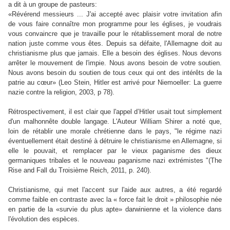
a dit à un groupe de pasteurs:
«Révérend messieurs ... J'ai accepté avec plaisir votre invitation afin
de vous faire connaître mon programme pour les églises, je voudrais
vous convaincre que je travaille pour le rétablissement moral de notre
nation juste comme vous êtes. Depuis sa défaite, l'Allemagne doit au
christianisme plus que jamais. Elle a besoin des églises. Nous devons
arrêter le mouvement de l'impie. Nous avons besoin de votre soutien.
Nous avons besoin du soutien de tous ceux qui ont des intérêts de la
patrie au cœur» (Leo Stein,
Hitler est arrivé pour Niemoeller: La guerre
nazie contre la religion, 2003,
p 78).
Rétrospectivement, il est clair que l'appel d’Hitler usait tout simplement
d'un malhonnête double langage. L'Auteur William Shirer a noté que,
loin de rétablir une morale chrétienne dans le pays, "le régime nazi
éventuellement était destiné à détruire le christianisme en Allemagne, si
elle le pouvait, et remplacer par le vieux paganisme des dieux
germaniques tribales et le nouveau paganisme nazi extrémistes
"(The
Rise and Fall du Troisième Reich,
2011, p. 240).
Christianisme, qui met l'accent sur l'aide aux autres, a été regardé
comme faible en contraste avec la « force fait le droit » philosophie née
en partie de la «survie du plus apte» darwinienne et la violence dans
l'évolution des espèces.