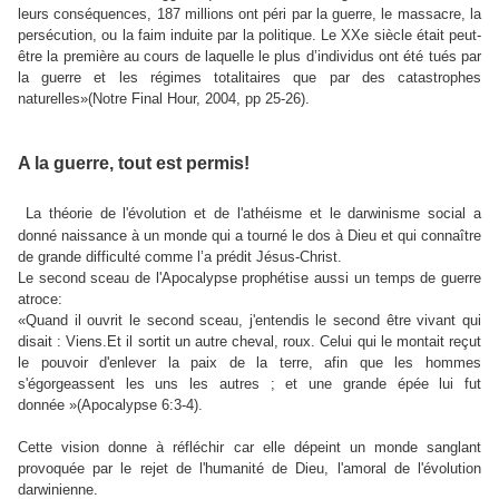
leurs conséquences, 187 millions ont péri par la guerre, le massacre, la
persécution, ou la faim induite par la politique. Le XXe siècle était peut-
être la première au cours de laquelle le plus d’individus ont été tués par
la guerre et les régimes totalitaires que par des catastrophes
naturelles
»(Notre Final Hour, 2004,
pp 25-26).
A la guerre, tout est permis!
La théorie de l'évolution et de l'athéisme et le darwinisme social a
donné naissance à un monde qui a tourné le dos à Dieu et qui connaître
de grande difficulté comme l’a prédit Jésus-Christ.
Le second sceau de l'Apocalypse prophétise aussi un temps de guerre
atroce:
«Quand il ouvrit le second sceau, j'entendis le second être vivant qui
disait : Viens.Et il sortit un autre cheval, roux. Celui qui le montait reçut
le pouvoir d'enlever la paix de la terre, afin que les hommes
s'égorgeassent les uns les autres ; et une grande épée lui fut
donnée »(Apocalypse 6:3-4).
Cette vision donne à réfléchir car elle dépeint un monde sanglant
provoquée par le rejet de l'humanité de Dieu, l'amoral de l'évolution
darwinienne.