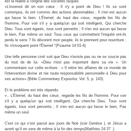
est la réalité à l'origine des sociétés laïques.
«L'insensé dit en son cœur : Il n'y a point de Dieu ! Ils se sont
corrompus, ils ont commis des actions abominables ; Il n'en est aucun
qui fasse le bien. L'Éternel, du haut des cieux, regarde les fils de
l'homme, Pour voir s'il y a quelqu'un qui soit intelligent, Qui cherche
Dieu. Tous sont égarés, tous sont pervertis ; Il n'en est aucun qui fasse
le bien, Pas même un seul. Tous ceux qui commettent l'iniquité ont-ils
perdu le sens ? Ils dévorent mon peuple, ils le prennent pour nourriture ;
Ils n'invoquent point l'Éternel."(Psaume 14:01-4)
Une telle personne croit soit que Dieu n'existe pas ou ne se soucie pas
du tout de de lui. «Dieu n'est pas important dans sa vie ». Un
commentaire sur cette ecriture : « Il retire les affaires de ce monde de
l'intervention divine et nie toute responsabilité personnelle à Dieu pour
ses actions»
(Bible Commentary Expositor,
Vol. 5, p. 143).
Et le problème est très répandu:
«.. L'Éternel, du haut des cieux, regarde les fils de l'homme, Pour voir
s'il y a quelqu'un qui soit intelligent, Qui cherche Dieu. Tous sont
égarés, tous sont pervertis ; Il n'en est aucun qui fasse le bien, Pas
même un seul.
C'est ce qui s’est passé aux jours de Noé (voir Genèse ), et Jésus a
averti qu’il en sera de même à la fin des temps(Matthieu 24:37 ).