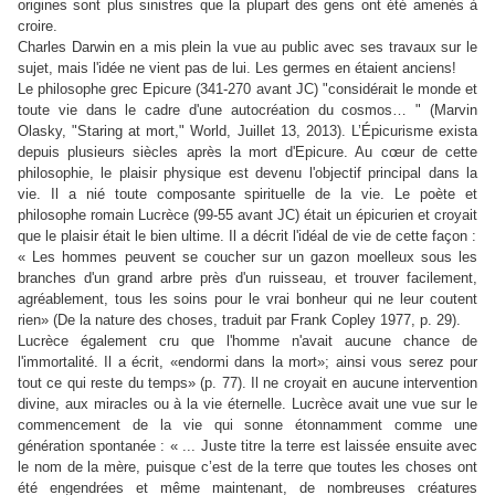
origines sont plus sinistres que la plupart des gens ont été amenés à
croire.
Charles Darwin en a mis plein la vue au public avec ses travaux sur le
sujet, mais l'idée ne vient pas de lui. Les germes en étaient anciens!
Le philosophe grec Epicure (341-270 avant JC) "considérait le monde et
toute vie dans le cadre d'une autocréation du cosmos… " (Marvin
Olasky, "Staring at mort," World, Juillet 13, 2013). L’Épicurisme exista
depuis plusieurs siècles après la mort d'Epicure. Au cœur de cette
philosophie, le plaisir physique est devenu l'objectif principal dans la
vie. Il a nié toute composante spirituelle de la vie. Le poète et
philosophe romain Lucrèce (99-55 avant JC) était un épicurien et croyait
que le plaisir était le bien ultime. Il a décrit l'idéal de vie de cette façon :
« Les hommes peuvent se coucher sur un gazon moelleux sous les
branches d'un grand arbre près d'un ruisseau, et trouver facilement,
agréablement, tous les soins pour le vrai bonheur qui ne leur coutent
rien» (De la nature des choses, traduit par Frank Copley 1977, p. 29).
Lucrèce également cru que l'homme n'avait aucune chance de
l'immortalité. Il a écrit, «endormi dans la mort»; ainsi vous serez pour
tout ce qui reste du temps» (p. 77). Il ne croyait en aucune intervention
divine, aux miracles ou à la vie éternelle. Lucrèce avait une vue sur le
commencement de la vie qui sonne étonnamment comme une
génération spontanée : « ... Juste titre la terre est laissée ensuite avec
le nom de la mère, puisque c’est de la terre que toutes les choses ont
été engendrées et même maintenant, de nombreuses créatures